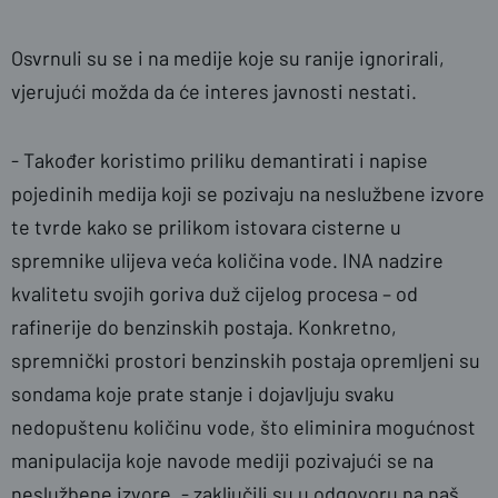
Osvrnuli su se i na medije koje su ranije ignorirali,
vjerujući možda da će interes javnosti nestati.
- Također koristimo priliku demantirati i napise
pojedinih medija koji se pozivaju na neslužbene izvore
te tvrde kako se prilikom istovara cisterne u
spremnike ulijeva veća količina vode. INA nadzire
kvalitetu svojih goriva duž cijelog procesa – od
rafinerije do benzinskih postaja. Konkretno,
spremnički prostori benzinskih postaja opremljeni su
sondama koje prate stanje i dojavljuju svaku
nedopuštenu količinu vode, što eliminira mogućnost
manipulacija koje navode mediji pozivajući se na
neslužbene izvore. - zaključili su u odgovoru na naš