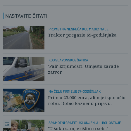
NASTAVITE ČITATI
PROMETNA NESREĆA KOD MAGIĆ MALE
Traktor pregazio 69-godišnjaka
KOD SLAVONSKOG ŠAMCA
'Pali' krijumčari. Umjesto zarade -
zatvor
NA ČELU FIRME JE 37-GODIŠNJAK
Primio 23.000 eura, ali nije isporučio
robu. Dobio kaznenu prijavu.
SRAMOTNI GRAFIT UKLONJEN, ALI BOL OSTAJE
'U šoku sam, vrištim u sebi.'