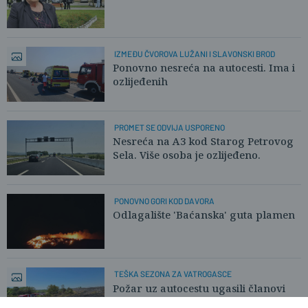
IZMEĐU ČVOROVA LUŽANI I SLAVONSKI BROD
Ponovno nesreća na autocesti. Ima i
ozlijeđenih
PROMET SE ODVIJA USPORENO
Nesreća na A3 kod Starog Petrovog
Sela. Više osoba je ozlijeđeno.
PONOVNO GORI KOD DAVORA
Odlagalište 'Baćanska' guta plamen
TEŠKA SEZONA ZA VATROGASCE
Požar uz autocestu ugasili članovi
sibinjskog DVD-a