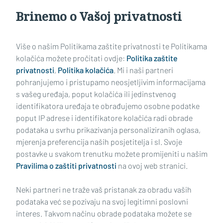
Brinemo o Vašoj privatnosti
Učitaj još članaka
Više o našim Politikama zaštite privatnosti te Politikama
kolačića možete pročitati ovdje:
Politika zaštite
privatnosti
,
Politika kolačića
. Mi i naši partneri
pohranjujemo i pristupamo neosjetljivim informacijama
s vašeg uređaja, poput kolačića ili jedinstvenog
identifikatora uređaja te obrađujemo osobne podatke
poput IP adrese i identifikatore kolačića radi obrade
podataka u svrhu prikazivanja personaliziranih oglasa,
mjerenja preferencija naših posjetitelja i sl. Svoje
Impressum
Uvjeti korištenja
Politika privatnosti
postavke u svakom trenutku možete promijeniti u našim
Pravilima o zaštiti privatnosti
na ovoj web stranici.
Politika kolačića
Kontakt
Pritužbe
Suradnici
Neki partneri ne traže vaš pristanak za obradu vaših
Oglašavanje
podataka već se pozivaju na svoj legitimni poslovni
interes. Takvom načinu obrade podataka možete se
RUBRIKE