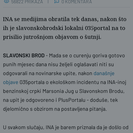
56822 PRIKAZA
0 KOMENTARA
INA se medijima obratila tek danas, nakon što
ih je slavonskobrodski lokalni 035portal na to
prisilio jutrošnjom objavom o šutnji.
SLAVONSKI BROD
- Mada se o curenju goriva gotovo
punih mjesec dana nisu željeli oglašavati niti su
odgovarali na novinarske upite, nakon
današnje
objave
035portala o ekološkom incidentu na INA-inoj
benzinskoj crpki Marsonia Jug u Slavonskom Brodu,
na upit je odgovoreno i PlusPortalu - doduše, tek
djelomično s obzirom na postavljena pitanja.
U svakom slučaju, INA je barem priznala da je došlo od