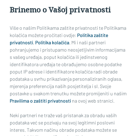
Brinemo o Vašoj privatnosti
Učitaj još članaka
Više o našim Politikama zaštite privatnosti te Politikama
kolačića možete pročitati ovdje:
Politika zaštite
privatnosti
,
Politika kolačića
. Mi i naši partneri
pohranjujemo i pristupamo neosjetljivim informacijama
s vašeg uređaja, poput kolačića ili jedinstvenog
identifikatora uređaja te obrađujemo osobne podatke
poput IP adrese i identifikatore kolačića radi obrade
podataka u svrhu prikazivanja personaliziranih oglasa,
mjerenja preferencija naših posjetitelja i sl. Svoje
Impressum
Uvjeti korištenja
Politika privatnosti
postavke u svakom trenutku možete promijeniti u našim
Pravilima o zaštiti privatnosti
na ovoj web stranici.
Politika kolačića
Kontakt
Pritužbe
Suradnici
Neki partneri ne traže vaš pristanak za obradu vaših
Oglašavanje
podataka već se pozivaju na svoj legitimni poslovni
interes. Takvom načinu obrade podataka možete se
RUBRIKE