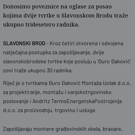
Donosimo poveznice na oglase za posao
kojima dvije tvrtke u Slavonskom Brodu traže
ukupno tridesetero radnika.
SLAVONSKI BROD
- Kroz četiri otvorena i odvojena
natječajna postupka za zapošljavanje, dvije
Fotomonografija Volim Brod II
slavonskobrodske tvrtke koje posluju u 'Đuro Đaković'
zoni traže ukupno 30 radnika.
Riječ je o tvrtkama Đuro Đaković Montaža Izolak d.o.o.
za projektiranje, montažu i vanjskotrgovinsko
poslovanje i Andritz TermoEnergetskaPostrojenja
d.o.o. za proizvodnju, trgovinu i usluge.
Zapošljavaju montere građevinskih skela, bravare,