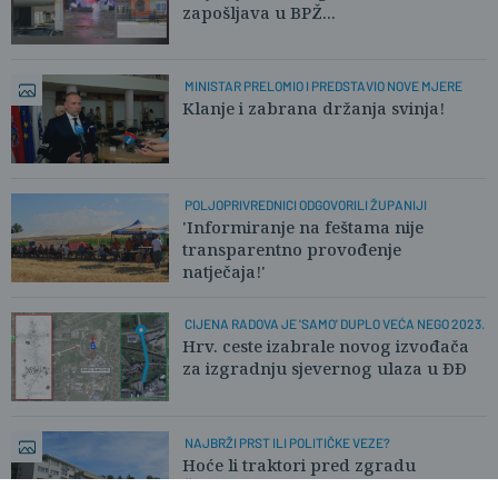
zapošljava u BPŽ...
MINISTAR PRELOMIO I PREDSTAVIO NOVE MJERE
Klanje i zabrana držanja svinja!
POLJOPRIVREDNICI ODGOVORILI ŽUPANIJI
'Informiranje na feštama nije
transparentno provođenje
natječaja!'
CIJENA RADOVA JE 'SAMO' DUPLO VEĆA NEGO 2023.
Hrv. ceste izabrale novog izvođača
za izgradnju sjevernog ulaza u ĐĐ
NAJBRŽI PRST ILI POLITIČKE VEZE?
Hoće li traktori pred zgradu
Županije? Poljoprivrednici ogorčeni