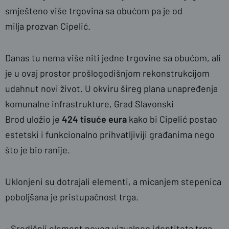
smješteno više trgovina sa obućom pa je od
milja prozvan Cipelić.
Danas tu nema više niti jedne trgovine sa obućom, ali
je u ovaj prostor prošlogodišnjom rekonstrukcijom
udahnut novi život. U okviru šireg plana unapređenja
komunalne infrastrukture, Grad Slavonski
Brod uložio je
424 tisuće eura
kako bi Cipelić postao
estetski i funkcionalno prihvatljiviji građanima nego
što je bio ranije.
Uklonjeni su dotrajali elementi, a micanjem stepenica
poboljšana je pristupačnost trga.
- Središnji element novog vizualnog identiteta trga