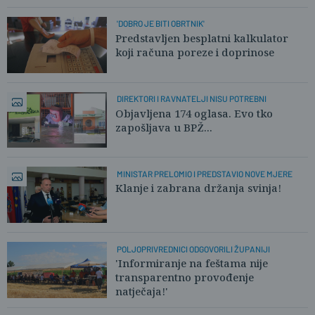
'DOBRO JE BITI OBRTNIK'
Predstavljen besplatni kalkulator
koji računa poreze i doprinose
DIREKTORI I RAVNATELJI NISU POTREBNI
Objavljena 174 oglasa. Evo tko
zapošljava u BPŽ...
MINISTAR PRELOMIO I PREDSTAVIO NOVE MJERE
Klanje i zabrana držanja svinja!
POLJOPRIVREDNICI ODGOVORILI ŽUPANIJI
'Informiranje na feštama nije
transparentno provođenje
natječaja!'