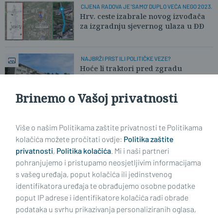
CIJENA RADOVA JE 'SAMO' DUPLO VEĆA NEGO 2023.
Hrv. ceste izabrale novog izvođača
za izgradnju sjevernog ulaza u ĐĐ
NAJBRŽI PRST ILI POLITIČKE VEZE?
Hoće li traktori pred zgradu
Županije? Poljoprivrednici ogorčeni
Brinemo o Vašoj privatnosti
Učitaj još članaka
Više o našim Politikama zaštite privatnosti te Politikama
kolačića možete pročitati ovdje:
Politika zaštite
privatnosti
,
Politika kolačića
. Mi i naši partneri
pohranjujemo i pristupamo neosjetljivim informacijama
s vašeg uređaja, poput kolačića ili jedinstvenog
identifikatora uređaja te obrađujemo osobne podatke
poput IP adrese i identifikatore kolačića radi obrade
podataka u svrhu prikazivanja personaliziranih oglasa,