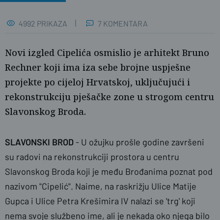
4992 PRIKAZA
7 KOMENTARA
Novi izgled Cipelića osmislio je arhitekt Bruno
Rechner koji ima iza sebe brojne uspješne
projekte po cijeloj Hrvatskoj, uključujući i
rekonstrukciju pješačke zone u strogom centru
Slavonskog Broda.
SLAVONSKI BROD
- U ožujku prošle godine završeni
su radovi na rekonstrukciji prostora u centru
Slavonskog Broda koji je među Brođanima poznat pod
Foto: Stojčić Multimedia Studio
nazivom "Cipelić". Naime, na raskrižju Ulice Matije
Gupca i Ulice Petra Krešimira IV nalazi se 'trg' koji
nema svoje službeno ime, ali je nekada oko njega bilo