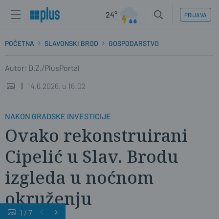
24°
PRIJAVA
POČETNA
SLAVONSKI BROD
GOSPODARSTVO
Autor: D.Z./PlusPortal
14.6.2026. u 16:02
NAKON GRADSKE INVESTICIJE
Ovako rekonstruirani
Cipelić u Slav. Brodu
izgleda u noćnom
okruženju
1
/
7