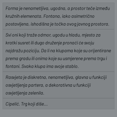
Forma je nenametljiva, ugodna, a prostor teče između
kružnih elemenata. Fontana, iako asimetrično
postavljena, ishodišna je točka ovog javnog prostora.
Svi oni koji traže odmor, ugodu u hladu, mjesto za
kratki susret ili dugo druženje pronaći će svoju
najdražu poziciju. Da li na klupama koje su orijentirane
prema gradu ili onima koje su usmjerene prema trgu i
fontani. Svaka klupa ima svoje stablo.
Rasvjeta je diskretna, nenametljiva, glavna u funkciji
osvjetljenja partera, a dekorativna u funkciji
osvjetljenja zelenila.
Cipelić. Trg koji diše...