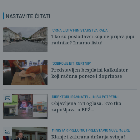
MALY
NASTAVITE ČITATI
01.07.2026. u 17:57
Sory nisam znao da je izašao iz
'CRNA LISTA' MINISTARSTVA RADA
Tko su poslodavci koji ne prijavljuju
politike,molim te ne lupetaj.
radnike? Imamo listu!
2
0
'DOBRO JE BITI OBRTNIK'
Predstavljen besplatni kalkulator
koji računa poreze i doprinose
DIREKTORI I RAVNATELJI NISU POTREBNI
Objavljena 174 oglasa. Evo tko
zapošljava u BPŽ...
MINISTAR PRELOMIO I PREDSTAVIO NOVE MJERE
Klanje i zabrana držanja svinja!