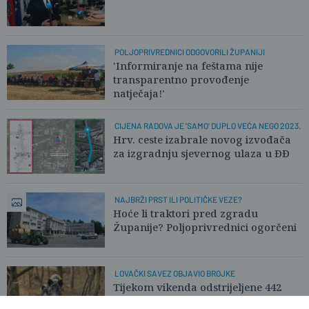
POLJOPRIVREDNICI ODGOVORILI ŽUPANIJI
'Informiranje na feštama nije
transparentno provođenje
natječaja!'
CIJENA RADOVA JE 'SAMO' DUPLO VEĆA NEGO 2023.
Hrv. ceste izabrale novog izvođača
za izgradnju sjevernog ulaza u ĐĐ
NAJBRŽI PRST ILI POLITIČKE VEZE?
Hoće li traktori pred zgradu
Županije? Poljoprivrednici ogorčeni
LOVAČKI SAVEZ OBJAVIO BROJKE
Tijekom vikenda odstrijeljene 442
divlje svinje. Pronađena i lešina!