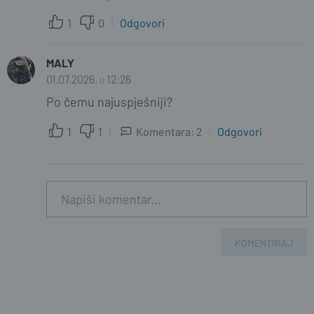
1
0
Odgovori
MALY
01.07.2026. u 12:26
Po čemu najuspješniji?
1
1
Komentara: 2
Odgovori
T2991
01.07.2026. u 12:33
Po broju nadzornih odbora i to nakon
ministarske dužnosti, tako da mu se ne
KOMENTIRAJ
može prigovoriti da je u njima zbog
politike.
1
1