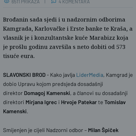
6511 PRIKAZA
4 KOMENTARA
Brođanin sada sjedi i u nadzornim odborima
Kamgrada, Karlovačke i Erste banke te Kraša, a
vlasnik je i konzultantske kuće Marabizz koja
je prošlu godinu završila s neto dobiti od 573
tisuće eura.
SLAVONSKI BROD
- Kako javlja
LiderMedia
, Kamgrad je
dobio Upravu kojom predsjeda dosadašnji
Goran Stanzl / Pixsell
direktor
Domagoj Kamenski
, a članovi su dosadašnji
direktori
Mirjana Igrec
i
Hrvoje Patekar
te
Tomislav
Kamenski
.
Smijenjen je cijeli Nadzorni odbor –
Milan Špiček