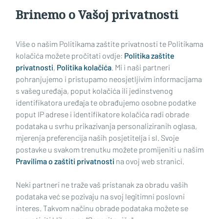
Brinemo o Vašoj privatnosti
Učitaj još članaka
Više o našim Politikama zaštite privatnosti te Politikama
kolačića možete pročitati ovdje:
Politika zaštite
privatnosti
,
Politika kolačića
. Mi i naši partneri
pohranjujemo i pristupamo neosjetljivim informacijama
s vašeg uređaja, poput kolačića ili jedinstvenog
identifikatora uređaja te obrađujemo osobne podatke
poput IP adrese i identifikatore kolačića radi obrade
podataka u svrhu prikazivanja personaliziranih oglasa,
mjerenja preferencija naših posjetitelja i sl. Svoje
Impressum
Uvjeti korištenja
Politika privatnosti
postavke u svakom trenutku možete promijeniti u našim
Pravilima o zaštiti privatnosti
na ovoj web stranici.
Politika kolačića
Kontakt
Pritužbe
Suradnici
Neki partneri ne traže vaš pristanak za obradu vaših
Oglašavanje
podataka već se pozivaju na svoj legitimni poslovni
interes. Takvom načinu obrade podataka možete se
RUBRIKE