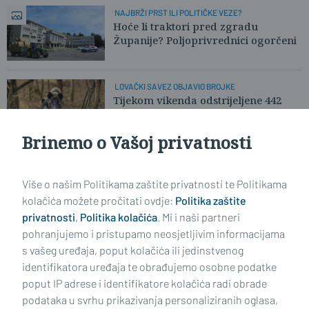
NAJBRŽI PRST ILI POLITIČKE VEZE?
Hoće li traktori pred zgradu
Županije? Poljoprivrednici ogorčeni
LOVAČKI SAVEZ OBJAVIO BROJKE
Tijekom vikenda odstrijeljene 442
divlje svinje. Pronađena i lešina!
Brinemo o Vašoj privatnosti
Učitaj još članaka
Više o našim Politikama zaštite privatnosti te Politikama
kolačića možete pročitati ovdje:
Politika zaštite
privatnosti
,
Politika kolačića
. Mi i naši partneri
pohranjujemo i pristupamo neosjetljivim informacijama
s vašeg uređaja, poput kolačića ili jedinstvenog
identifikatora uređaja te obrađujemo osobne podatke
poput IP adrese i identifikatore kolačića radi obrade
podataka u svrhu prikazivanja personaliziranih oglasa,