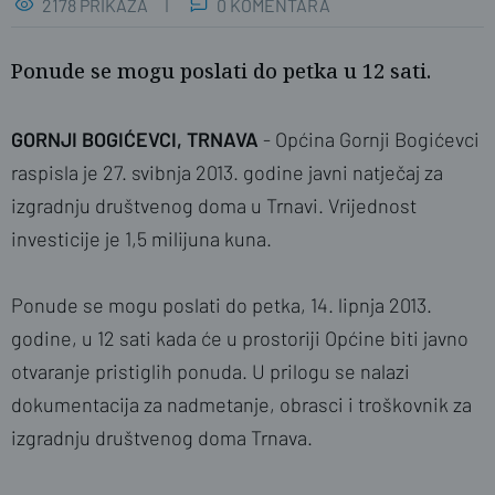
2178 PRIKAZA
0 KOMENTARA
Ponude se mogu poslati do petka u 12 sati.
GORNJI BOGIĆEVCI, TRNAVA
- Općina Gornji Bogićevci
raspisla je 27. svibnja 2013. godine javni natječaj za
izgradnju društvenog doma u Trnavi. Vrijednost
investicije je 1,5 milijuna kuna.
naslovnica
SBplus
Ponude se mogu poslati do petka, 14. lipnja 2013.
godine, u 12 sati kada će u prostoriji Općine biti javno
otvaranje pristiglih ponuda. U prilogu se nalazi
dokumentacija za nadmetanje, obrasci i troškovnik za
izgradnju društvenog doma Trnava.