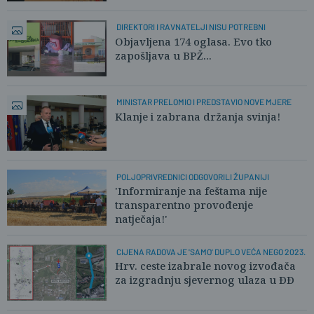
DIREKTORI I RAVNATELJI NISU POTREBNI
Objavljena 174 oglasa. Evo tko
zapošljava u BPŽ...
MINISTAR PRELOMIO I PREDSTAVIO NOVE MJERE
Klanje i zabrana držanja svinja!
POLJOPRIVREDNICI ODGOVORILI ŽUPANIJI
'Informiranje na feštama nije
transparentno provođenje
natječaja!'
CIJENA RADOVA JE 'SAMO' DUPLO VEĆA NEGO 2023.
Hrv. ceste izabrale novog izvođača
za izgradnju sjevernog ulaza u ĐĐ