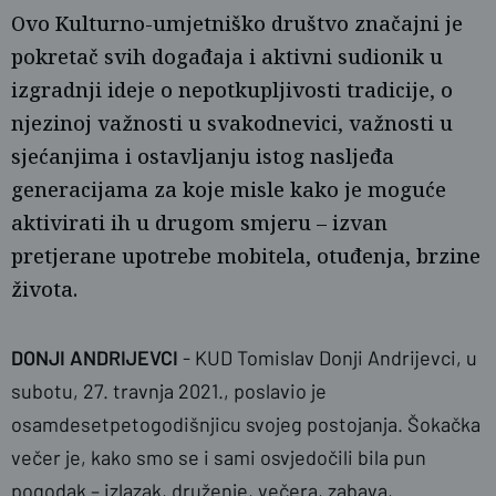
Ovo Kulturno-umjetniško društvo značajni je
pokretač svih događaja i aktivni sudionik u
izgradnji ideje o nepotkupljivosti tradicije, o
njezinoj važnosti u svakodnevici, važnosti u
sjećanjima i ostavljanju istog nasljeđa
generacijama za koje misle kako je moguće
aktivirati ih u drugom smjeru – izvan
pretjerane upotrebe mobitela, otuđenja, brzine
života.
DONJI ANDRIJEVCI
- KUD Tomislav Donji Andrijevci, u
subotu, 27. travnja 2021., poslavio je
osamdesetpetogodišnjicu svojeg postojanja. Šokačka
večer je, kako smo se i sami osvjedočili bila pun
pogodak – izlazak, druženje, večera, zabava,