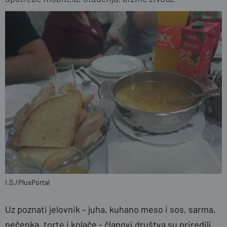
I.S./PlusPortal
Uz poznati jelovnik – juha, kuhano meso i sos, sarma,
pečenka, torte i kolače - članovi društva su priredili