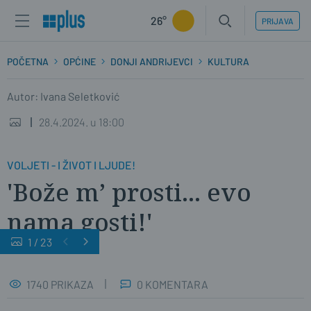
26°
PRIJAVA
POČETNA
OPĆINE
DONJI ANDRIJEVCI
KULTURA
Autor: Ivana Seletković
28.4.2024. u 18:00
VOLJETI - I ŽIVOT I LJUDE!
'Bože m’ prosti... evo
nama gosti!'
1
/
23
1740 PRIKAZA
0 KOMENTARA