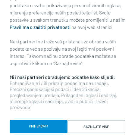
podataka u svrhu prikazivanja personaliziranih oglasa,
mjerenja preferencija naših posjetitelja i sl. Svoje
Impressum
Uvjeti korištenja
Politika privatnosti
postavke u svakom trenutku možete promijeniti u našim
Pravilima o zaštiti privatnosti
na ovoj web stranici.
Politika kolačića
Kontakt
Pritužbe
Suradnici
Neki partneri ne traže vaš pristanak za obradu vaših
Oglašavanje
podataka već se pozivaju na svoj legitimni poslovni
interes. Takvom načinu obrade podataka možete se
RUBRIKE
usprotiviti klikom na "Saznajte više".
Mi i naši partneri obrađujemo podatke kako slijedi:
BRODSKO-POSAVSKA ŽUPANIJA
Pohranjivanje i / ili pristup podacima na uređaju,
Precizni geolokacijski podaci i identifikacija
pregledavanjem uređaja, Prilagođeni oglasi i sadržaj,
POŽEŠKO-SLAVONSKA ŽUPANIJA
mjerenje oglasa i sadržaja, uvidi o publici, razvoj
proizvoda
Copyright © 2026 plusportal.hr, sva prava pridržana
PRIHVAĆAM
SAZNAJTE VIŠE