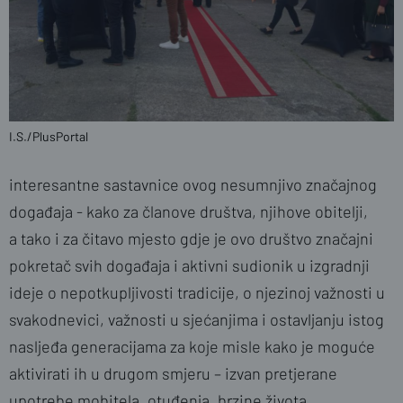
I.S./PlusPortal
interesantne sastavnice ovog nesumnjivo značajnog
događaja - kako za članove društva, njihove obitelji,
a tako i za čitavo mjesto gdje je ovo društvo značajni
pokretač svih događaja i aktivni sudionik u izgradnji
ideje o nepotkupljivosti tradicije, o njezinoj važnosti u
svakodnevici, važnosti u sjećanjima i ostavljanju istog
nasljeđa generacijama za koje misle kako je moguće
aktivirati ih u drugom smjeru – izvan pretjerane
upotrebe mobitela, otuđenja, brzine života.