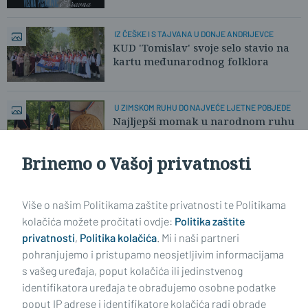
IZ ČEŠKE I S TAJVANA U DONJE ANDRIJEVCE
KUD 'Tomislav' svoje selo stavio na
kartu međunarodnog folklora
U ZIMSKOM RUHU DO NAJVEĆE LJETNE POBJEDE
Najljepši momak u narodnom ruhu
otkrio nam svoju pobjedničku priču
Brinemo o Vašoj privatnosti
Učitaj još članaka
Više o našim Politikama zaštite privatnosti te Politikama
kolačića možete pročitati ovdje:
Politika zaštite
privatnosti
,
Politika kolačića
. Mi i naši partneri
pohranjujemo i pristupamo neosjetljivim informacijama
s vašeg uređaja, poput kolačića ili jedinstvenog
identifikatora uređaja te obrađujemo osobne podatke
poput IP adrese i identifikatore kolačića radi obrade