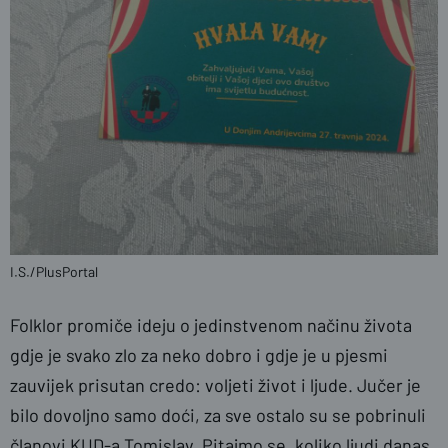
I.S./PlusPortal
Folklor promiče ideju o jedinstvenom načinu života
gdje je svako zlo za neko dobro i gdje je u pjesmi
zauvijek prisutan credo: voljeti život i ljude. Jučer je
bilo dovoljno samo doći, za sve ostalo su se pobrinuli
članovi KUD-a Tomislav. Pitajmo se, koliko ljudi danas