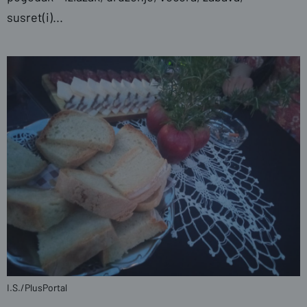
susret(i)...
I.S./PlusPortal