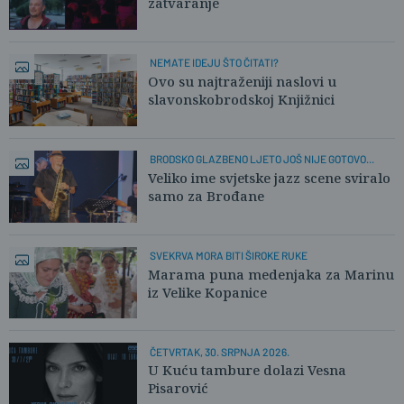
zatvaranje
NEMATE IDEJU ŠTO ČITATI?
Ovo su najtraženiji naslovi u
slavonskobrodskoj Knjižnici
BRODSKO GLAZBENO LJETO JOŠ NIJE GOTOVO...
Veliko ime svjetske jazz scene sviralo
samo za Brođane
SVEKRVA MORA BITI ŠIROKE RUKE
Marama puna medenjaka za Marinu
iz Velike Kopanice
ČETVRTAK, 30. SRPNJA 2026.
U Kuću tambure dolazi Vesna
Pisarović