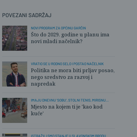
POVEZANI SADRŽAJ
NOVI PROGRAM ZA OPĆINU GARČIN
Što do 2029. godine u planu ima
novi mladi načelnik?
VRATIO SE U RODNO SELO I POSTAO NAČELNIK
Politika ne mora biti prljav posao,
nego sredstvo za razvoj i
napredak
IMAJU DNEVNU 'SOBU', STOLNI TENIS, MIRISNU
KUHINJU
Mjesto na kojem ti je 'kao kod
kuće'
ISTRAŽILI SMO STANJE U SLAVONSKOM BRODU