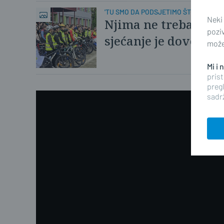
'TU SMO DA PODSJETIMO ŠTO STUDENI
Neki
Njima ne trebaju mrž
pozi
sjećanje je dovoljna
možet
Mi i
prist
pregl
sadrž