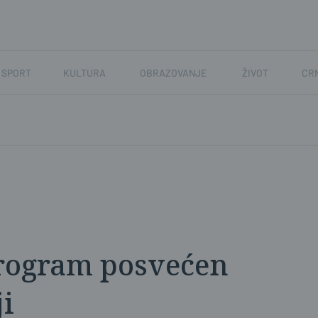
SPORT
KULTURA
OBRAZOVANJE
ŽIVOT
CR
program posvećen
i