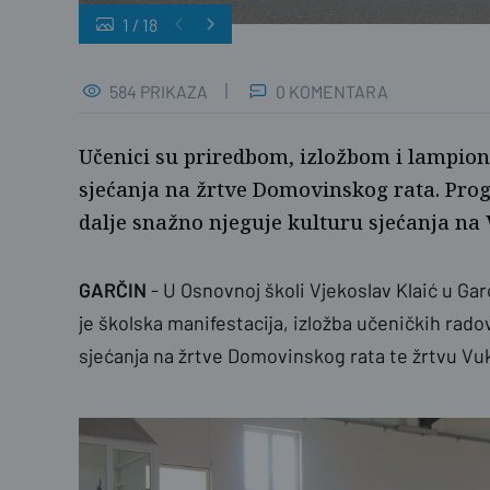
1
/
18
L.S
584 PRIKAZA
0 KOMENTARA
Učenici su priredbom, izložbom i lampion
sjećanja na žrtve Domovinskog rata. Pro
dalje snažno njeguje kulturu sjećanja na
GARČIN
- U Osnovnoj školi Vjekoslav Klaić u Ga
je školska manifestacija, izložba učeničkih rado
sjećanja na žrtve Domovinskog rata te žrtvu Vuk