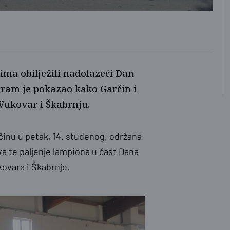
L.S
ima obilježili nadolazeći Dan
gram je pokazao kako Garčin i
 Vukovar i Škabrnju.
rčinu u petak, 14. studenog, održana
va te paljenje lampiona u čast Dana
ovara i Škabrnje.