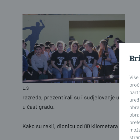
Br
Više
proči
L.S
part
razreda, prezentirali su i sudjelovanje u bicikli
uređa
u čast gradu.
obra
obra
prefe
Kako su rekli, dionicu od 80 kilometara prešli su
može
stran