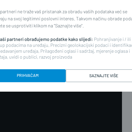
 ZAPRAVO JEST'
 partneri ne traže vaš pristanak za obradu vaših podataka već se
nja i nasilje. Za
vaju na svoj legitimni poslovni interes. Takvom načinu obrade pod
 - Ljubav!
e se usprotiviti klikom na "Saznajte više".
 naši partneri obrađujemo podatke kako slijedi:
Pohranjivanje i / ili
up podacima na uređaju, Precizni geolokacijski podaci i identifika
edavanjem uređaja, Prilagođeni oglasi i sadržaj, mjerenje oglasa i
aja, uvidi o publici, razvoj proizvoda
PRIHVAĆAM
SAZNAJTE VIŠE