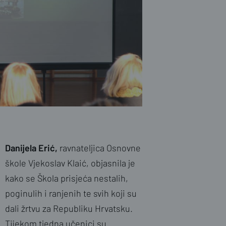
Danijela Erić,
ravnateljica Osnovne
škole Vjekoslav Klaić, objasnila je
kako se Škola prisjeća nestalih,
poginulih i ranjenih te svih koji su
dali žrtvu za Republiku Hrvatsku.
Tijekom tjedna učenici su