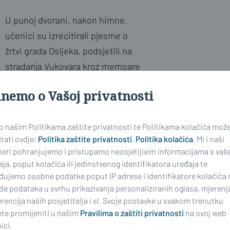
U punoj dvorani, nakon himne,
učenici su izrecitirali pjesme o
žrtvi grada Osijeka, podsjetili na
stradanja Vukovara kroz memoare
Siniše Glavaševića
te otpjevali
inemo o Vašoj privatnosti
pjesmu 'Vezak vezla Hrvatica
mlada'
Vere Svobode
.
 o našim Politikama zaštite privatnosti te Politikama kolačića mož
tati ovdje:
Politika zaštite privatnosti
,
Politika kolačića
. Mi i naši
Oni malo stariji, učenici 7. i 8.
neri pohranjujemo i pristupamo neosjetljivim informacijama s vaš
jadi od Garčina do Vukovara, održanoj
ja, poput kolačića ili jedinstvenog identifikatora uređaja te
đujemo osobne podatke poput IP adrese i identifikatore kolačića 
de podataka u svrhu prikazivanja personaliziranih oglasa, mjerenj
rencija naših posjetitelja i sl. Svoje postavke u svakom trenutku
 u samo četiri sata.
te promijeniti u našim
Pravilima o zaštiti privatnosti
na ovoj web
ici.