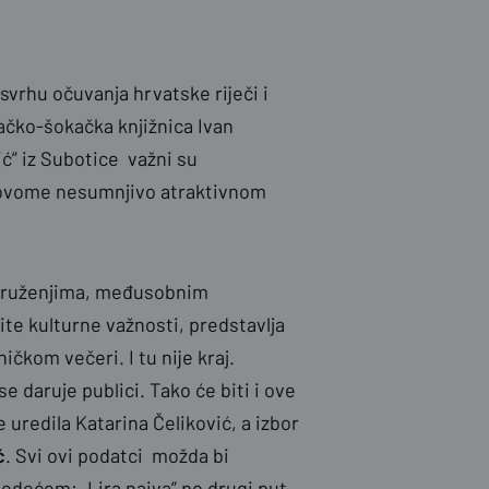
 svrhu očuvanja hrvatske riječi i
vačko-šokačka knjižnica Ivan
ić” iz Subotice važni su
ovome nesumnjivo atraktivnom
 druženjima, međusobnim
e kulturne važnosti, predstavlja
ičkom večeri. I tu nije kraj.
e daruje publici. Tako će biti i ove
e uredila Katarina Čeliković, a izbor
ć
. Svi ovi podatci možda bi
ljedećem: „Lira naiva” po drugi put