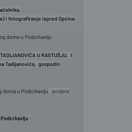
ačelnika,
) i fotografiranje ispred Općine
og doma u Podcrkavlju
TADIJANOVIĆA U RASTUŠJU, I
na Tadijanovića, gospodin
 doma u Podcrkavlju
, podjela
 Podcrkavlju
: