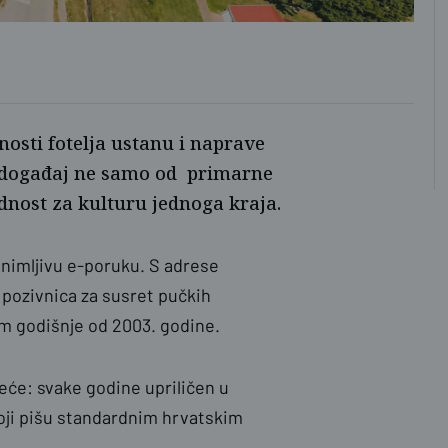
nosti fotelja ustanu i naprave
ao događaj ne samo od primarne
ednost za kulturu jednoga kraja.
nimljivu e-poruku. S adrese
e pozivnica za susret pučkih
nom godišnje od 2003. godine.
eće: svake godine upriličen u
oji pišu standardnim hrvatskim