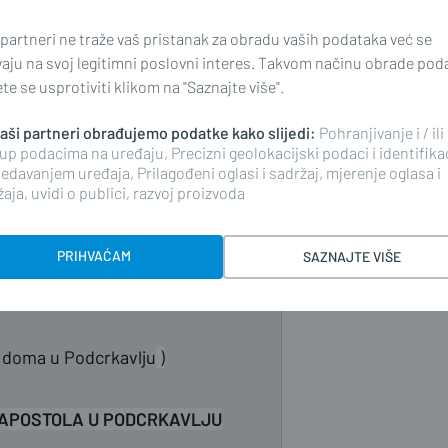
ica i Katoličko društvo „Ivan
 partneri ne traže vaš pristanak za obradu vaših podataka već se
vaju na svoj legitimni poslovni interes. Takvom načinu obrade pod
e se usprotiviti klikom na "Saznajte više".
ć, hrvatska zavičajna književnica
 naši partneri obrađujemo podatke kako slijedi:
Pohranjivanje i / ili
up podacima na uređaju, Precizni geolokacijski podaci i identifika
agutina Tadijanovića
edavanjem uređaja, Prilagođeni oglasi i sadržaj, mjerenje oglasa i
aja, uvidi o publici, razvoj proizvoda
PRIHVAĆAM
SAZNAJTE VIŠE
 doma u Podcrkavlju
)
A APOSTOLA U PODCRKAVLJU