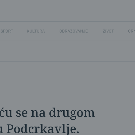
SPORT
KULTURA
OBRAZOVANJE
ŽIVOT
CR
eću se na drugom
u Podcrkavlje.