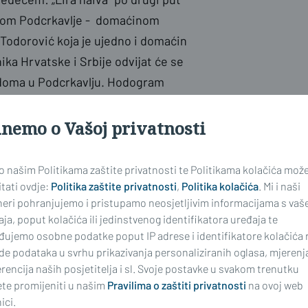
ćinom Podcrkavlje - domaćinom
 Todorović koja je ujedno i domaćin
ika Hrvatske i Srbije odvijat će se
 doma u Podcrkavlju. Hodogram
inemo o Vašoj privatnosti
tske, i Srbije „ Lira naiva 2023 “
 o našim Politikama zaštite privatnosti te Politikama kolačića mož
tati ovdje:
Politika zaštite privatnosti
,
Politika kolačića
. Mi i naši
.2023.
neri pohranjujemo i pristupamo neosjetljivim informacijama s vaš
ja, poput kolačića ili jedinstvenog identifikatora uređaja te
doma u Podcrkavlju)
đujemo osobne podatke poput IP adrese i identifikatore kolačića 
de podataka u svrhu prikazivanja personaliziranih oglasa, mjerenj
rencija naših posjetitelja i sl. Svoje postavke u svakom trenutku
te promijeniti u našim
Pravilima o zaštiti privatnosti
na ovoj web
ici.