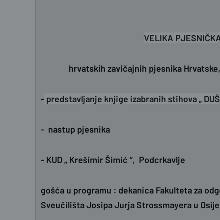
VELIKA PJESNIČK
hrvatskih zavičajnih pjesnika Hrvatske, 
-
predstavljanje knjige izabranih stihova „ DU
- nastup pjesnika
- KUD
„ Krešimir Šimić “,
Podcrkavlje
gošća u programu : dekanica Fakulteta za odg
Sveučilišta Josipa Jurja Strossmayera u Osije