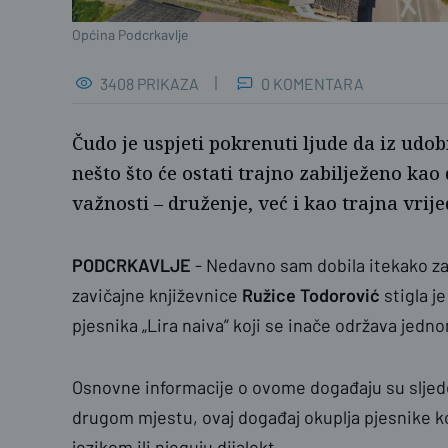
Općina Podcrkavlje
3408 PRIKAZA
0 KOMENTARA
Čudo je uspjeti pokrenuti ljude da iz udob
nešto što će ostati trajno zabilježeno k
važnosti – druženje, već i kao trajna vrij
PODCRKAVLJE
- Nedavno sam dobila itekako za
zavičajne književnice
Ružice
Todorović
stigla j
pjesnika „Lira naiva” koji se inače održava jed
Osnovne informacije o ovome događaju su sljed
drugom mjestu, ovaj događaj okuplja pjesnike k
jezikom ili njeguju dijalekt.