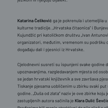
Katarina Čeliković
ga je pokrenula i utemeljila u
kulturne tradicije. „Hrvatska čitaonica” i Bunje
Kujundžić pri katoličkom društvu „Ivan Antunov
organizatori, međutim, vremenom su podršku 
događaju dali i pjesnici iz Hrvatske.
Cjelodnevni susreti su ispunjeni svake godine
upoznavanjima, razgledavanjem mjesta od osobit
se jedan hrvatski književnik a sve završava pjesn
Tiskanje pjesama uobličenim u zbirku svaki put s
godine. „Duša od zlata” naziv je ove zbirke koju j
zastupljenih autora sačinila je
Klara Dulić Ševči
Brođanima bili manje atraktivni da nije riječ o s