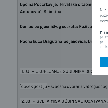
Općina Podcrkavlje, Hrvatska čitaonica, Subot
Neki
Antunović“, Subotica
pozi
možet
Domaćica pjesničkog susreta: Ružica Todorovi
Mi i
prist
Rodna kuća DragutinaTadijanovića: Društvo Dr
pregl
sadrž
11:00 - OKUPLJANJE SUDIONIKA SUSRETA
(doček gostiju
- svečana dvorana vatrogasnog
12:00 - SVETA MISA U ŽUPI SVETOGA IVAN