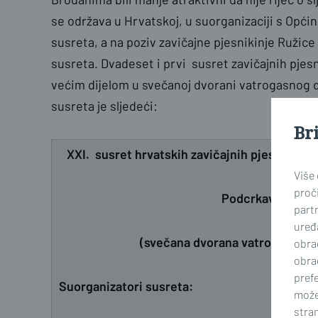
se održava u Hrvatskoj, u suorganizaciji s Op
susreta, a na poziv zavičajne pjesnikinje Ružice
susreta. Dvadeset i prvi susret zavičajnih pjesn
većim dijelom u svečanoj dvorani vatrogasnog
susreta je sljedeći:
Br
XXI. susret hrvatskih zavičajnih pjesnika Hrva
Više
proči
Podcrkavlje 16.9
part
uređa
(svečana dvorana vatrogasnog 
obra
obra
prefe
Suorganizatori susreta:
može
stran