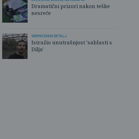
Dramatični prizori nakon teške
nesreće
SNIMIO SVAKI DETALJ
Istražio unutrašnjost 'sablasti s
Dilja'