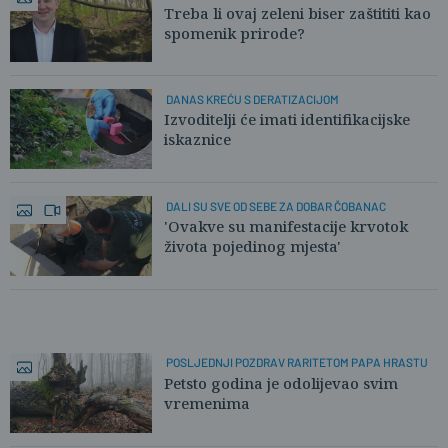
Treba li ovaj zeleni biser zaštititi kao
spomenik prirode?
DANAS KREĆU S DERATIZACIJOM
Izvoditelji će imati identifikacijske
iskaznice
DALI SU SVE OD SEBE ZA DOBAR ČOBANAC
'Ovakve su manifestacije krvotok
života pojedinog mjesta'
POSLJEDNJI POZDRAV RARITETOM PAPA HRASTU
Petsto godina je odolijevao svim
vremenima