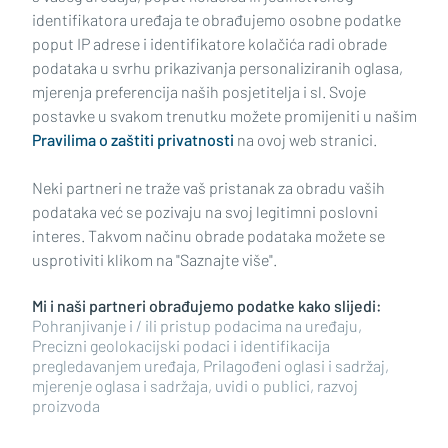
identifikatora uređaja te obrađujemo osobne podatke
poput IP adrese i identifikatore kolačića radi obrade
podataka u svrhu prikazivanja personaliziranih oglasa,
mjerenja preferencija naših posjetitelja i sl. Svoje
Impressum
Uvjeti korištenja
Politika privatnosti
postavke u svakom trenutku možete promijeniti u našim
Pravilima o zaštiti privatnosti
na ovoj web stranici.
Politika kolačića
Kontakt
Pritužbe
Suradnici
Neki partneri ne traže vaš pristanak za obradu vaših
Oglašavanje
podataka već se pozivaju na svoj legitimni poslovni
interes. Takvom načinu obrade podataka možete se
RUBRIKE
usprotiviti klikom na "Saznajte više".
Mi i naši partneri obrađujemo podatke kako slijedi:
BRODSKO-POSAVSKA ŽUPANIJA
Pohranjivanje i / ili pristup podacima na uređaju,
Precizni geolokacijski podaci i identifikacija
pregledavanjem uređaja, Prilagođeni oglasi i sadržaj,
POŽEŠKO-SLAVONSKA ŽUPANIJA
mjerenje oglasa i sadržaja, uvidi o publici, razvoj
proizvoda
Copyright © 2026 plusportal.hr, sva prava pridržana