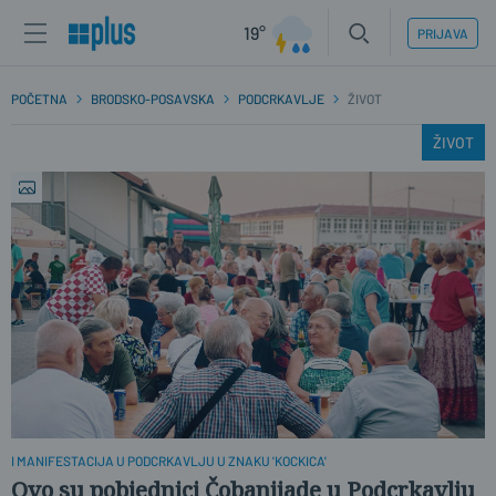
19°
PRIJAVA
POČETNA
BRODSKO-POSAVSKA
PODCRKAVLJE
ŽIVOT
ŽIVOT
I MANIFESTACIJA U PODCRKAVLJU U ZNAKU 'KOCKICA'
Ovo su pobjednici Čobanijade u Podcrkavlju