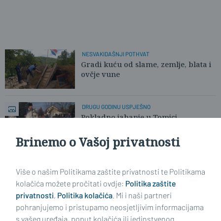
NESVAKIDAŠNJI POTHVAT
Gradi kuću od slame, zemlje, blata i
ovčje vune
DRUGU GODINU USPJEŠNO
Pokladno jahanje u Tomici
Brinemo o Vašoj privatnosti
REALNI, TRAŽE NEMOGUĆE
Elektri nisu dobri ni vjetar ni kiša ni
Više o našim Politikama zaštite privatnosti te Politikama
sunce
kolačića možete pročitati ovdje:
Politika zaštite
privatnosti
,
Politika kolačića
. Mi i naši partneri
pohranjujemo i pristupamo neosjetljivim informacijama
s vašeg uređaja, poput kolačića ili jedinstvenog