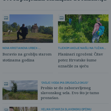
NOVA KRISTIANOVA URBEX-
TIJEKOM AKCIJE NAIŠLI NA TUŽAN
AVANTURA
PRIZOR
Boravio na groblju starom
Planinari zgroženi: Čitav
stotinama godina
potez Hrvatske šume
označile za sječu
'OVDJE I VODA IMA DRUGAČIJI OKUS!'
Probio se do zaboravljenog
slavonskog sela. Evo što je tamo
pronašao.
VELIKA STVAR ZA SLAVONSKU OPĆINU