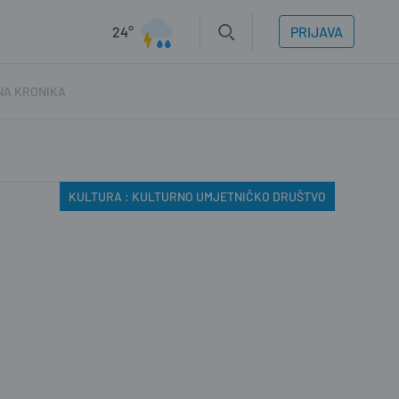
24°
PRIJAVA
NA KRONIKA
KULTURA : KULTURNO UMJETNIČKO DRUŠTVO