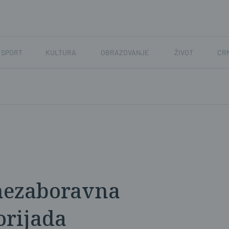
SPORT
KULTURA
OBRAZOVANJE
ŽIVOT
CR
 nezaboravna
orijada