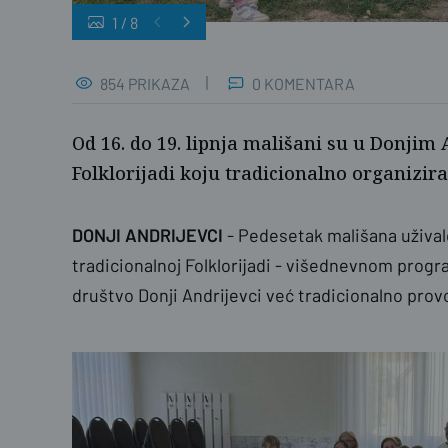
1
/
8
854 PRIKAZA
0 KOMENTARA
Od 16. do 19. lipnja mališani su u Donjim
Folklorijadi koju tradicionalno organizir
DONJI ANDRIJEVCI
- Pedesetak mališana užival
tradicionalnoj Folklorijadi - višednevnom prog
društvo Donji Andrijevci već tradicionalno provo