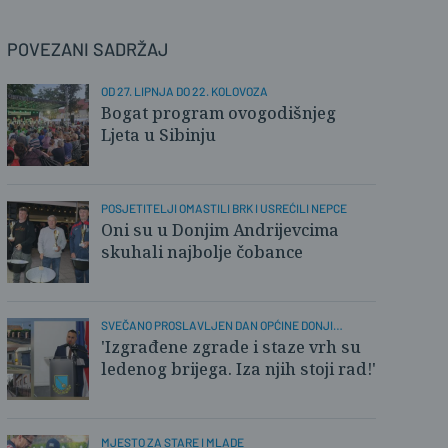
POVEZANI SADRŽAJ
OD 27. LIPNJA DO 22. KOLOVOZA
Bogat program ovogodišnjeg
Ljeta u Sibinju
POSJETITELJI OMASTILI BRK I USREĆILI NEPCE
Oni su u Donjim Andrijevcima
skuhali najbolje čobance
SVEČANO PROSLAVLJEN DAN OPĆINE DONJI
ANDRIJEVCI
'Izgrađene zgrade i staze vrh su
ledenog brijega. Iza njih stoji rad!'
MJESTO ZA STARE I MLADE