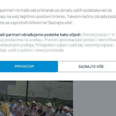
e nam sve detaljno pokazale. Imali
 partneri ne traže vaš pristanak za obradu vaših podataka već se
sjet kolebi Vučković te nezaboravna
vaju na svoj legitimni poslovni interes. Takvom načinu obrade pod
lm u parku. Treći dan obilježio je
e se usprotiviti klikom na "Saznajte više".
vci-Andrijaševci. Tamo smo naučili
 Uživali smo ploveći Bosutom i igrajući
 naši partneri obrađujemo podatke kako slijedi:
Pohranjivanje i / ili
up podacima na uređaju, Precizni geolokacijski podaci i identifika
o vježbali koreografiju za završnu
edavanjem uređaja, Prilagođeni oglasi i sadržaj, mjerenje oglasa i
i Andrijevci.
aja, uvidi o publici, razvoj proizvoda
PRIHVAĆAM
SAZNAJTE VIŠE