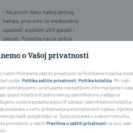
- Na prvom danu našeg ljetnog
kampa, prvo smo se međusobno
upoznali, a potom učili pjevati i
plesati. Posjetila nas je gošća,
snaša Ana iz Starih Perkovaca te
inemo o Vašoj privatnosti
nas upoznala s perkovačkim
govorom i pričala o
 o našim Politikama zaštite privatnosti te Politikama kolačića mož
zanimljivostima iz svog
tati ovdje:
Politika zaštite privatnosti
,
Politika kolačića
. Mi i naši
života.Drugi dan kampa prošao je
neri pohranjujemo i pristupamo neosjetljivim informacijama s vaš
kreativno i radno. Naučili smo što
ja, poput kolačića ili jedinstvenog identifikatora uređaja te
su zidnjaci i izrađivali vlastite
đujemo osobne podatke poput IP adrese i identifikatore kolačića 
de podataka u svrhu prikazivanja personaliziranih oglasa, mjerenj
primjere. Na našem folklornom
rencija naših posjetitelja i sl. Svoje postavke u svakom trenutku
kampu, polaznici se upoznaju i s
te promijeniti u našim
Pravilima o zaštiti privatnosti
na ovoj web
šape s medom. Posjetile su nas
ici.