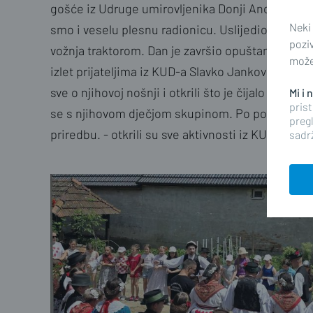
gošće iz Udruge umirovljenika Donji Andrijevci t
Neki
smo i veselu plesnu radionicu. Uslijedio je i po
pozi
vožnja traktorom. Dan je završio opuštanjem uz fi
možet
izlet prijateljima iz KUD-a Slavko Janković Roko
sve o njihovoj nošnji i otkrili što je čijalo perja.
Mi i
prist
se s njihovom dječjom skupinom. Po povratku sm
pregl
priredbu. - otkrili su sve aktivnosti iz KUD-a Donj
sadrž