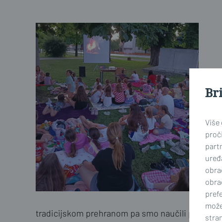
Br
Više
proči
part
uređa
obra
obra
prefe
može
tradicijskom prehranom pa smo naučili praviti 
stran