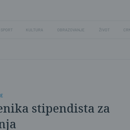
SPORT
KULTURA
OBRAZOVANJE
ŽIVOT
CR
KE
enika stipendista za
nja