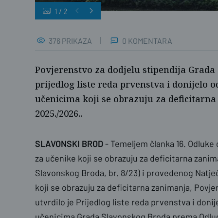
1
/
2
376 PRIKAZA
0 KOMENTARA
Povjerenstvo za dodjelu stipendija Grada
prijedlog liste reda prvenstva i donijelo o
učenicima koji se obrazuju za deficitarna
2025./2026..
SLAVONSKI BROD
-
Temeljem članka 16. Odluke 
za učenike koji se obrazuju za deficitarna zanim
Slavonskog Broda, br. 8/23) i provedenog Natječ
koji se obrazuju za deficitarna zanimanja, Povje
utvrdilo je Prijedlog liste reda prvenstva i donij
učenicima Grada Slavonskog Broda prema Odluci