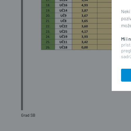
Neki
pozi
možet
Mi i
prist
pregl
sadrž
Grad SB