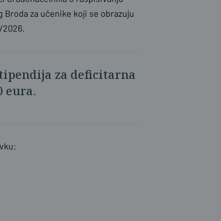
g Broda za učenike koji se obrazuju
./2026.
tipendija za deficitarna
0 eura.
avku: