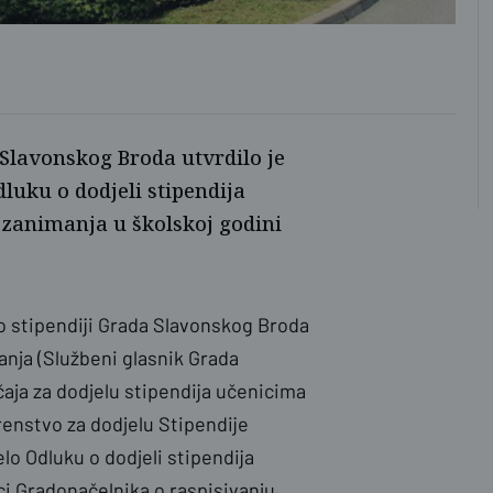
Gra
 Slavonskog Broda utvrdilo je
dluku o dodjeli stipendija
 zanimanja u školskoj godini
o stipendiji Grada Slavonskog Broda
anja (Službeni glasnik Grada
aja za dodjelu stipendija učenicima
renstvo za dodjelu Stipendije
elo Odluku o dodjeli stipendija
 Gradonačelnika o raspisivanju