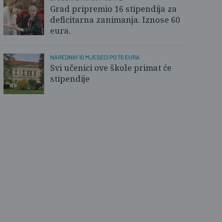
Grad pripremio 16 stipendija za
d SB
deficitarna zanimanja. Iznose 60
eura.
NAREDNIH 10 MJESECI PO 70 EURA
Svi učenici ove škole primat će
stipendije