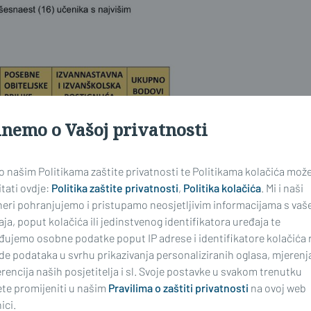
inemo o Vašoj privatnosti
 o našim Politikama zaštite privatnosti te Politikama kolačića mož
tati ovdje:
Politika zaštite privatnosti
,
Politika kolačića
. Mi i naši
neri pohranjujemo i pristupamo neosjetljivim informacijama s vaš
ja, poput kolačića ili jedinstvenog identifikatora uređaja te
đujemo osobne podatke poput IP adrese i identifikatore kolačića 
de podataka u svrhu prikazivanja personaliziranih oglasa, mjerenj
rencija naših posjetitelja i sl. Svoje postavke u svakom trenutku
te promijeniti u našim
Pravilima o zaštiti privatnosti
na ovoj web
ici.