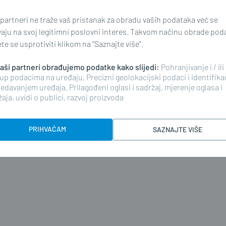
 partneri ne traže vaš pristanak za obradu vaših podataka već se
vaju na svoj legitimni poslovni interes. Takvom načinu obrade pod
e se usprotiviti klikom na "Saznajte više".
 naši partneri obrađujemo podatke kako slijedi:
Pohranjivanje i / ili
up podacima na uređaju, Precizni geolokacijski podaci i identifika
edavanjem uređaja, Prilagođeni oglasi i sadržaj, mjerenje oglasa i
aja, uvidi o publici, razvoj proizvoda
PRIHVAĆAM
SAZNAJTE VIŠE