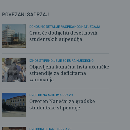
POVEZANI SADRŽAJ
DONOSIMO DETALJE RASPISANOG NATJEČAJA
Grad će dodijeliti deset novih
studentskih stipendija
IZNOS STIPENDIJE JE 60 EURA MJESEČNO
Objavljena konačna lista učeničke
stipendije za deficitarna
zanimanja
EVO TKO NA NJIH IMA PRAVO
Otvoren Natječaj za gradske
studentske stipendije
EVO DOKAD TRAJU PRIJAVE