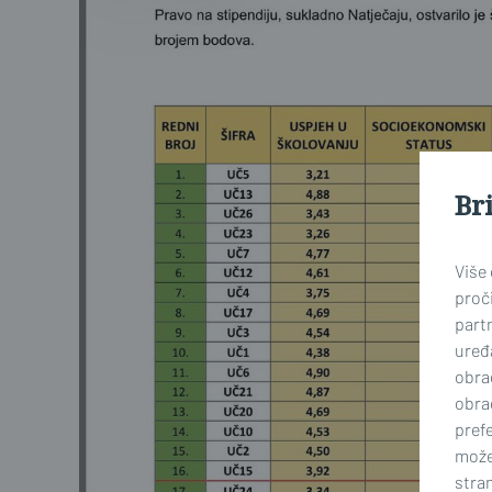
Br
Više
proči
part
uređa
obra
obra
prefe
može
stran