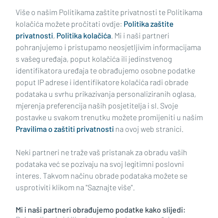
Učitaj još članaka
Više o našim Politikama zaštite privatnosti te Politikama
kolačića možete pročitati ovdje:
Politika zaštite
privatnosti
,
Politika kolačića
. Mi i naši partneri
pohranjujemo i pristupamo neosjetljivim informacijama
s vašeg uređaja, poput kolačića ili jedinstvenog
identifikatora uređaja te obrađujemo osobne podatke
poput IP adrese i identifikatore kolačića radi obrade
podataka u svrhu prikazivanja personaliziranih oglasa,
mjerenja preferencija naših posjetitelja i sl. Svoje
Impressum
Uvjeti korištenja
Politika privatnosti
postavke u svakom trenutku možete promijeniti u našim
Pravilima o zaštiti privatnosti
na ovoj web stranici.
Politika kolačića
Kontakt
Pritužbe
Suradnici
Neki partneri ne traže vaš pristanak za obradu vaših
Oglašavanje
podataka već se pozivaju na svoj legitimni poslovni
interes. Takvom načinu obrade podataka možete se
RUBRIKE
usprotiviti klikom na "Saznajte više".
Mi i naši partneri obrađujemo podatke kako slijedi:
BRODSKO-POSAVSKA ŽUPANIJA