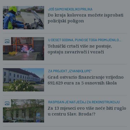
JOŠ SAMO NEKOLIKO PRILIKA
Do kraja kolovoza možete isprobati
policijski poligon
U DESET GODINA, PUNO SE TOGA PROMIJENILO...
Tehnički crtači više ne postoje,
opstaju zavarivači i vozači
ZA PROJEKT „IZVAN(K)LUPE"
Grad ostvario financiranje vrijedno
692.629 eura za 5 osnovnih škola
RASPISAN JE NATJEČAJ ZA REKONSTRUKCIJU
Za 13 mjeseci ovo više neće biti ruglo
u centru Slav. Broda!?