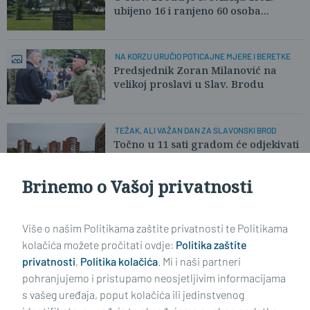
ubijeno 16 i ranjeno 60 osoba...
NA KORZU URUČIO POTICAJNE MJERE I BERETKE
Predsjednik Zoran Milanović na
velikoj proslavi u Slav. Brodu
TEŽAK, ALI VAŽAN DAN ZA SLAVONSKI BROD
Točno u 11 sati gradom će odjekivati
znak za prestanak opasnosti
Brinemo o Vašoj privatnosti
Učitaj još članaka
Više o našim Politikama zaštite privatnosti te Politikama
kolačića možete pročitati ovdje:
Politika zaštite
privatnosti
,
Politika kolačića
. Mi i naši partneri
pohranjujemo i pristupamo neosjetljivim informacijama
s vašeg uređaja, poput kolačića ili jedinstvenog