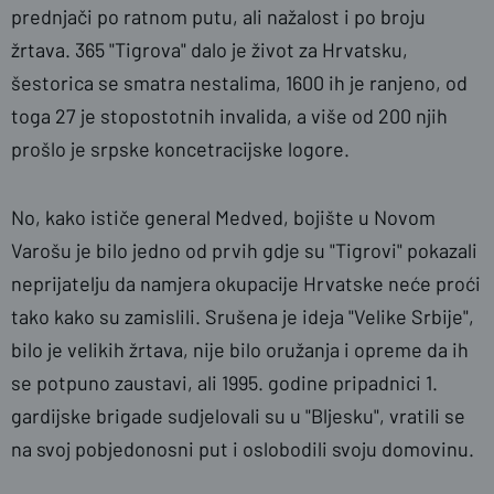
prednjači po ratnom putu, ali nažalost i po broju
žrtava. 365 "Tigrova" dalo je život za Hrvatsku,
šestorica se smatra nestalima, 1600 ih je ranjeno, od
toga 27 je stopostotnih invalida, a više od 200 njih
prošlo je srpske koncetracijske logore.
No, kako ističe general Medved, bojište u Novom
Varošu je bilo jedno od prvih gdje su "Tigrovi" pokazali
neprijatelju da namjera okupacije Hrvatske neće proći
tako kako su zamislili. Srušena je ideja "Velike Srbije",
bilo je velikih žrtava, nije bilo oružanja i opreme da ih
se potpuno zaustavi, ali 1995. godine pripadnici 1.
gardijske brigade sudjelovali su u "Bljesku", vratili se
na svoj pobjedonosni put i oslobodili svoju domovinu.