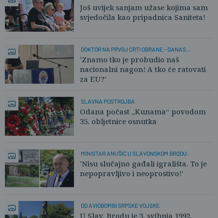
Još uvijek sanjam užase kojima sam
svjedočila kao pripadnica Saniteta!
DOKTOR NA PRVOJ CRTI OBRANE - DANAS
NEZAMISLIVO!?
'Znamo tko je probudio naš
nacionalni nagon! A tko će ratovati
za EU?'
SLAVNA POSTROJBA
Odana počast „Kunama“ povodom
35. obljetnice osnutka
MINISTAR ANUŠIĆ U SLAVONSKOM BRODU:
'Nisu slučajno gađali igrališta. To je
nepopravljivo i neoprostivo!'
OD AVIOBOMBI SRPSKE VOJSKE
U Slav. Brodu je 3. svibnja 1992.