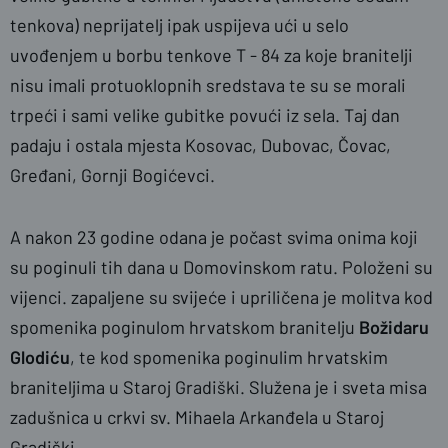
tenkova) neprijatelj ipak uspijeva ući u selo
uvođenjem u borbu tenkove T - 84 za koje branitelji
nisu imali protuoklopnih sredstava te su se morali
trpeći i sami velike gubitke povući iz sela. Taj dan
padaju i ostala mjesta Kosovac, Dubovac, Čovac,
Gređani, Gornji Bogićevci.
A nakon 23 godine odana je počast svima onima koji
su poginuli tih dana u Domovinskom ratu. Položeni su
vijenci. zapaljene su svijeće i upriličena je molitva kod
spomenika poginulom hrvatskom branitelju
Božidaru
Glodiću
, te kod spomenika poginulim hrvatskim
braniteljima u Staroj Gradiški. Služena je i sveta misa
zadušnica u crkvi sv. Mihaela Arkanđela u Staroj
Gradiški.