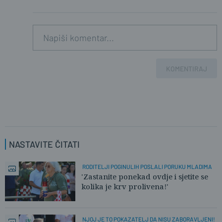
KOMENTIRAJ
NASTAVITE ČITATI
RODITELJI POGINULIH POSLALI PORUKU MLADIMA
'Zastanite ponekad ovdje i sjetite se
kolika je krv prolivena!'
NJOJ JE TO POKAZATELJ DA NISU ZABORAVLJENI!