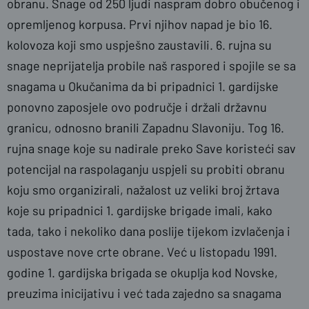
obranu. Snage od 250 ljudi naspram dobro obučenog i
opremljenog korpusa. Prvi njihov napad je bio 16.
kolovoza koji smo uspješno zaustavili. 6. rujna su
snage neprijatelja probile naš raspored i spojile se sa
snagama u Okučanima da bi pripadnici 1. gardijske
ponovno zaposjele ovo područje i držali državnu
granicu, odnosno branili Zapadnu Slavoniju. Tog 16.
rujna snage koje su nadirale preko Save koristeći sav
potencijal na raspolaganju uspjeli su probiti obranu
koju smo organizirali, nažalost uz veliki broj žrtava
koje su pripadnici 1. gardijske brigade imali, kako
tada, tako i nekoliko dana poslije tijekom izvlačenja i
uspostave nove crte obrane. Već u listopadu 1991.
godine 1. gardijska brigada se okuplja kod Novske,
preuzima inicijativu i već tada zajedno sa snagama