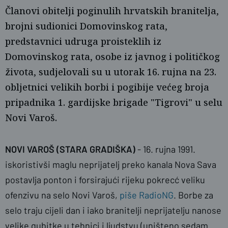
Članovi obitelji poginulih hrvatskih branitelja,
brojni sudionici Domovinskog rata,
predstavnici udruga proisteklih iz
Domovinskog rata, osobe iz javnog i političkog
života, sudjelovali su u utorak 16. rujna na 23.
obljetnici velikih borbi i pogibije većeg broja
pripadnika 1. gardijske brigade "Tigrovi" u selu
Novi Varoš.
naslovnica
Nikola Knežević
NOVI VAROŠ (STARA GRADIŠKA)
-
16. rujna 1991.
iskoristivši maglu neprijatelj preko kanala Nova Sava
postavlja ponton i forsirajući rijeku pokrecć veliku
ofenzivu na selo Novi Varoš,
piše RadioNG
.
Borbe za
selo traju cijeli dan i iako branitelji neprijatelju nanose
velike gubitke u tehnici i ljudstvu (uništeno sedam