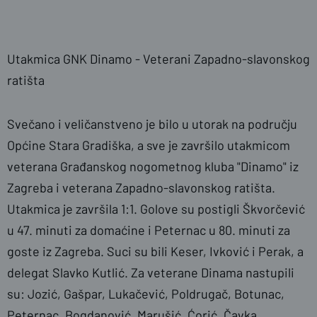
Utakmica GNK Dinamo - Veterani Zapadno-slavonskog
ratišta
Svečano i veličanstveno je bilo u utorak na području
Općine Stara Gradiška, a sve je završilo utakmicom
veterana Građanskog nogometnog kluba "Dinamo" iz
Zagreba i veterana Zapadno-slavonskog ratišta.
Utakmica je završila 1:1. Golove su postigli Škvorčević
u 47. minuti za domaćine i Peternac u 80. minuti za
goste iz Zagreba. Suci su bili Keser, Ivković i Perak, a
delegat Slavko Kutlić. Za veterane Dinama nastupili
su: Jozić, Gašpar, Lukačević, Poldrugač, Botunac,
Peternac, Bogdanović, Marušić, Ćorić, Čavka,