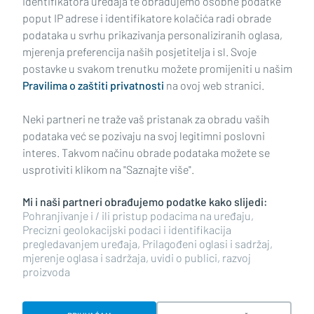
identifikatora uređaja te obrađujemo osobne podatke
poput IP adrese i identifikatore kolačića radi obrade
podataka u svrhu prikazivanja personaliziranih oglasa,
mjerenja preferencija naših posjetitelja i sl. Svoje
Impressum
Uvjeti korištenja
Politika privatnosti
postavke u svakom trenutku možete promijeniti u našim
Pravilima o zaštiti privatnosti
na ovoj web stranici.
Politika kolačića
Kontakt
Pritužbe
Suradnici
Neki partneri ne traže vaš pristanak za obradu vaših
Oglašavanje
podataka već se pozivaju na svoj legitimni poslovni
interes. Takvom načinu obrade podataka možete se
RUBRIKE
usprotiviti klikom na "Saznajte više".
Mi i naši partneri obrađujemo podatke kako slijedi:
BRODSKO-POSAVSKA ŽUPANIJA
Pohranjivanje i / ili pristup podacima na uređaju,
Precizni geolokacijski podaci i identifikacija
pregledavanjem uređaja, Prilagođeni oglasi i sadržaj,
POŽEŠKO-SLAVONSKA ŽUPANIJA
mjerenje oglasa i sadržaja, uvidi o publici, razvoj
proizvoda
Copyright © 2026 plusportal.hr, sva prava pridržana