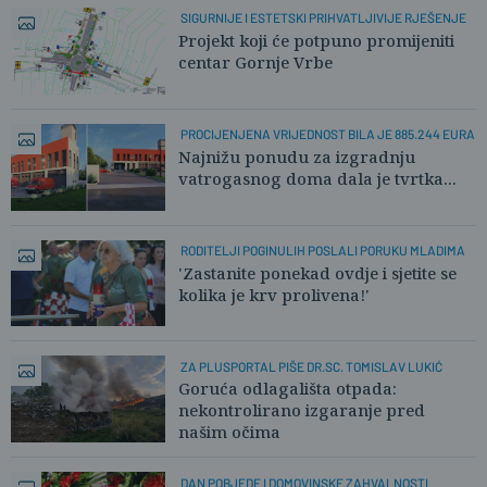
SIGURNIJE I ESTETSKI PRIHVATLJIVIJE RJEŠENJE
Projekt koji će potpuno promijeniti
centar Gornje Vrbe
PROCIJENJENA VRIJEDNOST BILA JE 885.244 EURA
Najnižu ponudu za izgradnju
vatrogasnog doma dala je tvrtka...
RODITELJI POGINULIH POSLALI PORUKU MLADIMA
'Zastanite ponekad ovdje i sjetite se
kolika je krv prolivena!'
ZA PLUSPORTAL PIŠE DR.SC. TOMISLAV LUKIĆ
Goruća odlagališta otpada:
nekontrolirano izgaranje pred
našim očima
DAN POBJEDE I DOMOVINSKE ZAHVALNOSTI