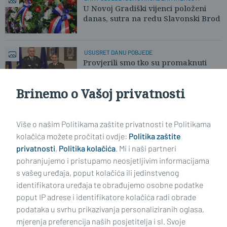
U Novoj Gradiški vijenci položeni
danas, sutra na redu Slavonski Brod
USUSRET DANU POBJEDE
Provjerili smo tko su promaknuti
časnici Hrvatske vojske...
Brinemo o Vašoj privatnosti
Učitaj još članaka
Više o našim Politikama zaštite privatnosti te Politikama
kolačića možete pročitati ovdje:
Politika zaštite
privatnosti
,
Politika kolačića
. Mi i naši partneri
pohranjujemo i pristupamo neosjetljivim informacijama
s vašeg uređaja, poput kolačića ili jedinstvenog
identifikatora uređaja te obrađujemo osobne podatke
poput IP adrese i identifikatore kolačića radi obrade
podataka u svrhu prikazivanja personaliziranih oglasa,
mjerenja preferencija naših posjetitelja i sl. Svoje