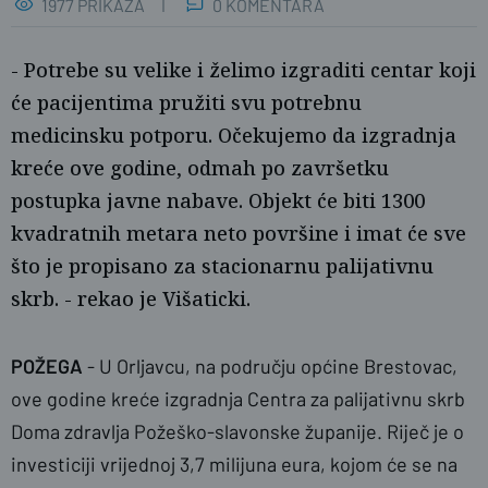
1977 PRIKAZA
0 KOMENTARA
- Potrebe su velike i želimo izgraditi centar koji
će pacijentima pružiti svu potrebnu
medicinsku potporu. Očekujemo da izgradnja
kreće ove godine, odmah po završetku
postupka javne nabave. Objekt će biti 1300
kvadratnih metara neto površine i imat će sve
što je propisano za stacionarnu palijativnu
skrb. - rekao je Višaticki.
PSŽ
POŽEGA
- U Orljavcu, na području općine Brestovac,
ove godine kreće izgradnja Centra za palijativnu skrb
Doma zdravlja Požeško-slavonske županije. Riječ je o
investiciji vrijednoj 3,7 milijuna eura, kojom će se na