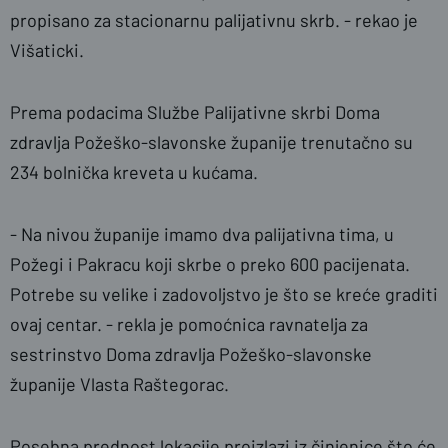
propisano za stacionarnu palijativnu skrb. - rekao je
Višaticki.
Prema podacima Službe Palijativne skrbi Doma
zdravlja Požeško-slavonske županije trenutačno su
234 bolnička kreveta u kućama.
- Na nivou županije imamo dva palijativna tima, u
Požegi i Pakracu koji skrbe o preko 600 pacijenata.
Potrebe su velike i zadovoljstvo je što se kreće graditi
ovaj centar. - rekla je pomoćnica ravnatelja za
sestrinstvo Doma zdravlja Požeško-slavonske
županije Vlasta Raštegorac.
Posebna prednost lokacije proizlazi iz činjenice što će