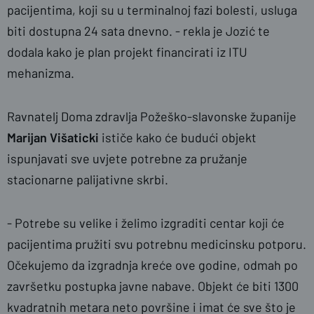
pacijentima, koji su u terminalnoj fazi bolesti, usluga
biti dostupna 24 sata dnevno. - rekla je Jozić te
dodala kako je plan projekt financirati iz ITU
mehanizma.
Ravnatelj Doma zdravlja Požeško-slavonske županije
Marijan Višaticki
ističe kako će budući objekt
ispunjavati sve uvjete potrebne za pružanje
stacionarne palijativne skrbi.
- Potrebe su velike i želimo izgraditi centar koji će
pacijentima pružiti svu potrebnu medicinsku potporu.
Očekujemo da izgradnja kreće ove godine, odmah po
završetku postupka javne nabave. Objekt će biti 1300
kvadratnih metara neto površine i imat će sve što je