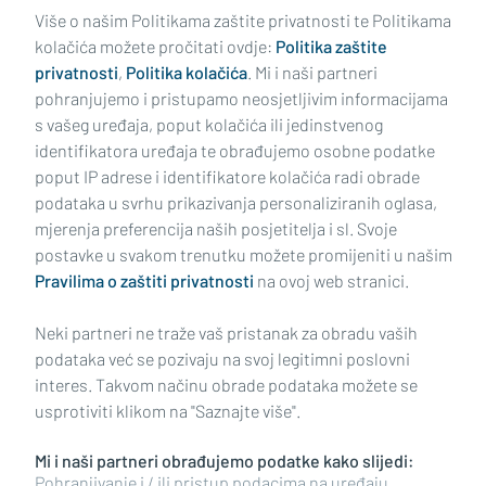
Učitaj još članaka
Više o našim Politikama zaštite privatnosti te Politikama
kolačića možete pročitati ovdje:
Politika zaštite
privatnosti
,
Politika kolačića
. Mi i naši partneri
pohranjujemo i pristupamo neosjetljivim informacijama
s vašeg uređaja, poput kolačića ili jedinstvenog
identifikatora uređaja te obrađujemo osobne podatke
poput IP adrese i identifikatore kolačića radi obrade
podataka u svrhu prikazivanja personaliziranih oglasa,
mjerenja preferencija naših posjetitelja i sl. Svoje
Impressum
Uvjeti korištenja
Politika privatnosti
postavke u svakom trenutku možete promijeniti u našim
Pravilima o zaštiti privatnosti
na ovoj web stranici.
Politika kolačića
Kontakt
Pritužbe
Suradnici
Neki partneri ne traže vaš pristanak za obradu vaših
Oglašavanje
podataka već se pozivaju na svoj legitimni poslovni
interes. Takvom načinu obrade podataka možete se
RUBRIKE
usprotiviti klikom na "Saznajte više".
Mi i naši partneri obrađujemo podatke kako slijedi:
BRODSKO-POSAVSKA ŽUPANIJA
Pohranjivanje i / ili pristup podacima na uređaju,