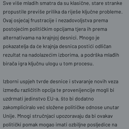
Sve više mladih smatra da su klasične, stare stranke
propustile previše prilika da riješe ključne probleme.
Ovaj osjećaj frustracije i nezadovoljstva prema
postojećim političkim opcijama tjera ih prema
alternativama na krajnjoj desnici. Mnogo je
pokazatelja da će krajnja desnica postići odličan
rezultat na nadolazećim izborima, a podrška mlađih
birača igra ključnu ulogu u tom procesu.
Izborni uspjeh tvrde desnice i stvaranje novih veza
između različitih opcija te provenijencije mogli bi
uzdrmati jedinstvo EU-a, što bi dodatno
zakompliciralo već složene političke odnose unutar
Unije. Mnogi stručnjaci upozoravaju da bi ovakav
politički pomak mogao imati ozbiljne posljedice na