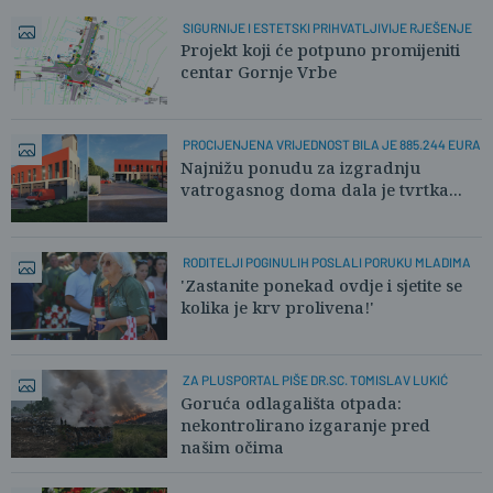
SIGURNIJE I ESTETSKI PRIHVATLJIVIJE RJEŠENJE
Projekt koji će potpuno promijeniti
centar Gornje Vrbe
PROCIJENJENA VRIJEDNOST BILA JE 885.244 EURA
Najnižu ponudu za izgradnju
vatrogasnog doma dala je tvrtka...
RODITELJI POGINULIH POSLALI PORUKU MLADIMA
'Zastanite ponekad ovdje i sjetite se
kolika je krv prolivena!'
ZA PLUSPORTAL PIŠE DR.SC. TOMISLAV LUKIĆ
Goruća odlagališta otpada:
nekontrolirano izgaranje pred
našim očima