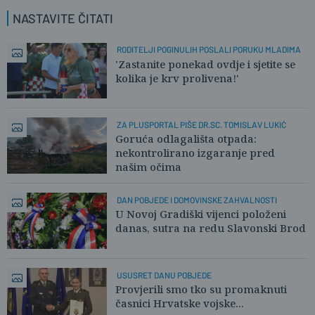
NASTAVITE ČITATI
RODITELJI POGINULIH POSLALI PORUKU MLADIMA
'Zastanite ponekad ovdje i sjetite se
kolika je krv prolivena!'
ZA PLUSPORTAL PIŠE DR.SC. TOMISLAV LUKIĆ
Goruća odlagališta otpada:
nekontrolirano izgaranje pred
našim očima
DAN POBJEDE I DOMOVINSKE ZAHVALNOSTI
U Novoj Gradiški vijenci položeni
danas, sutra na redu Slavonski Brod
USUSRET DANU POBJEDE
Provjerili smo tko su promaknuti
časnici Hrvatske vojske...