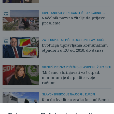
DONJI ANDRIJEVCI KORAK BLIŽE UPORABNOJ
DOZVOLI
Načelnik pozvao žitelje da prijave
probleme
ZA PLUSPORTAL PIŠE DR.SC. TOMISLAV LUKIĆ
Evolucija upravljanja komunalnim
otpadom u EU od 2010. do danas
SDP BPŽ PROZIVA POŽEŠKO-SLAVONSKU ŽUPANICU
'Mi ćemo zbrinjavati vaš otpad,
minumum je da platite svoje
račune!'
SLAVONSKI BROD JE NAJGORI U EUROPI
Kao da kvaliteta zraka koji udišemo
više nikoga ne zanima