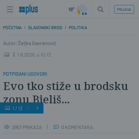
19°
PRIJAVA
POČETNA
SLAVONSKI BROD
POLITIKA
Autor: Željka Gavranović
1.6.2026. u 10:12
POTPISANI UGOVORI
Evo tko stiže u brodsku
zonu Bjeliš...
1
/
13
3957 PRIKAZA
0 KOMENTARA