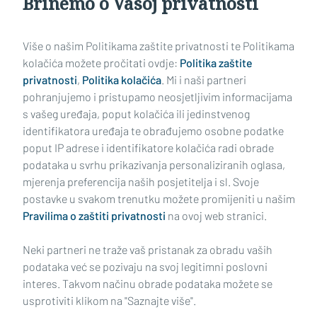
Brinemo o Vašoj privatnosti
Učitaj još članaka
Više o našim Politikama zaštite privatnosti te Politikama
kolačića možete pročitati ovdje:
Politika zaštite
privatnosti
,
Politika kolačića
. Mi i naši partneri
pohranjujemo i pristupamo neosjetljivim informacijama
s vašeg uređaja, poput kolačića ili jedinstvenog
identifikatora uređaja te obrađujemo osobne podatke
poput IP adrese i identifikatore kolačića radi obrade
podataka u svrhu prikazivanja personaliziranih oglasa,
mjerenja preferencija naših posjetitelja i sl. Svoje
Impressum
Uvjeti korištenja
Politika privatnosti
postavke u svakom trenutku možete promijeniti u našim
Pravilima o zaštiti privatnosti
na ovoj web stranici.
Politika kolačića
Kontakt
Pritužbe
Suradnici
Neki partneri ne traže vaš pristanak za obradu vaših
Oglašavanje
podataka već se pozivaju na svoj legitimni poslovni
interes. Takvom načinu obrade podataka možete se
RUBRIKE
usprotiviti klikom na "Saznajte više".