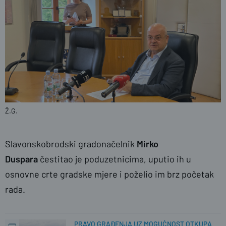
Ž.G.
Slavonskobrodski gradonačelnik
Mirko
Duspara
čestitao je poduzetnicima, uputio ih u
osnovne crte gradske mjere i poželio im brz početak
rada.
PRAVO GRAĐENJA UZ MOGUĆNOST OTKUPA