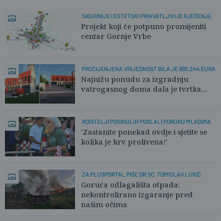
SIGURNIJE I ESTETSKI PRIHVATLJIVIJE RJEŠENJE
Projekt koji će potpuno promijeniti
centar Gornje Vrbe
PROCIJENJENA VRIJEDNOST BILA JE 885.244 EURA
Najnižu ponudu za izgradnju
vatrogasnog doma dala je tvrtka...
RODITELJI POGINULIH POSLALI PORUKU MLADIMA
'Zastanite ponekad ovdje i sjetite se
kolika je krv prolivena!'
ZA PLUSPORTAL PIŠE DR.SC. TOMISLAV LUKIĆ
Goruća odlagališta otpada:
nekontrolirano izgaranje pred
našim očima