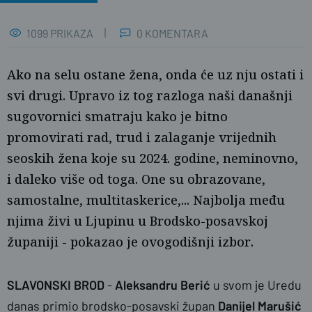
1099 PRIKAZA
0 KOMENTARA
Ako na selu ostane žena, onda će uz nju ostati i
svi drugi. Upravo iz tog razloga naši današnji
sugovornici smatraju kako je bitno
promovirati rad, trud i zalaganje vrijednih
seoskih žena koje su 2024. godine, neminovno,
i daleko više od toga. One su obrazovane,
samostalne, multitaskerice,... Najbolja među
njima živi u Ljupinu u Brodsko-posavskoj
Ž.G./PLUS
županiji - pokazao je ovogodišnji izbor.
SLAVONSKI BROD
-
Aleksandru Berić
u svom je Uredu
danas primio brodsko-posavski župan
Danijel Marušić