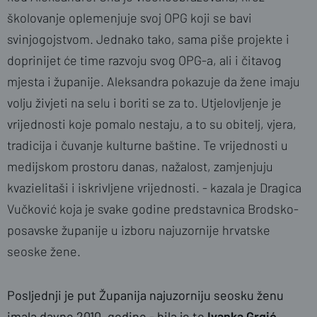
školovanje oplemenjuje svoj OPG koji se bavi
svinjogojstvom. Jednako tako, sama piše projekte i
doprinijet će time razvoju svog OPG-a, ali i čitavog
mjesta i županije. Aleksandra pokazuje da žene imaju
volju živjeti na selu i boriti se za to. Utjelovljenje je
vrijednosti koje pomalo nestaju, a to su obitelj, vjera,
tradicija i čuvanje kulturne baštine. Te vrijednosti u
medijskom prostoru danas, nažalost, zamjenjuju
kvazielitaši i iskrivljene vrijednosti. - kazala je Dragica
Vučković koja je svake godine predstavnica Brodsko-
posavske županije u izboru najuzornije hrvatske
seoske žene.
Posljednji je put Županija najuzorniju seosku ženu
imala davne 2010. godine - bila je to
Ivanka Grgić
.