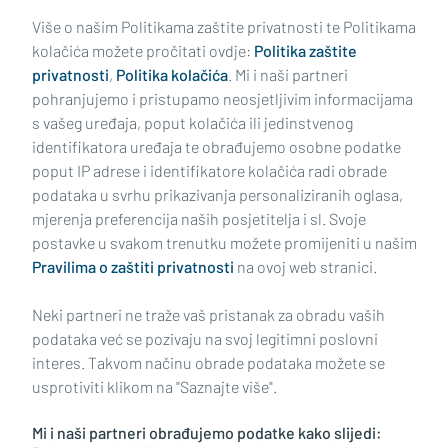
Učitaj još članaka
Više o našim Politikama zaštite privatnosti te Politikama
kolačića možete pročitati ovdje:
Politika zaštite
privatnosti
,
Politika kolačića
. Mi i naši partneri
pohranjujemo i pristupamo neosjetljivim informacijama
s vašeg uređaja, poput kolačića ili jedinstvenog
identifikatora uređaja te obrađujemo osobne podatke
poput IP adrese i identifikatore kolačića radi obrade
podataka u svrhu prikazivanja personaliziranih oglasa,
mjerenja preferencija naših posjetitelja i sl. Svoje
Impressum
Uvjeti korištenja
Politika privatnosti
postavke u svakom trenutku možete promijeniti u našim
Pravilima o zaštiti privatnosti
na ovoj web stranici.
Politika kolačića
Kontakt
Pritužbe
Suradnici
Neki partneri ne traže vaš pristanak za obradu vaših
Oglašavanje
podataka već se pozivaju na svoj legitimni poslovni
interes. Takvom načinu obrade podataka možete se
RUBRIKE
usprotiviti klikom na "Saznajte više".
Mi i naši partneri obrađujemo podatke kako slijedi:
BRODSKO-POSAVSKA ŽUPANIJA