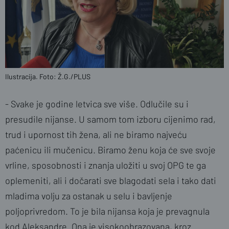
Ilustracija. Foto: Ž.G./PLUS
- Svake je godine letvica sve više. Odlučile su i
presudile nijanse. U samom tom izboru cijenimo rad,
trud i upornost tih žena, ali ne biramo najveću
paćenicu ili mučenicu. Biramo ženu koja će sve svoje
vrline, sposobnosti i znanja uložiti u svoj OPG te ga
oplemeniti, ali i dočarati sve blagodati sela i tako dati
mladima volju za ostanak u selu i bavljenje
poljoprivredom. To je bila nijansa koja je prevagnula
kod Aleksandre. Ona je visokoobrazovana, kroz