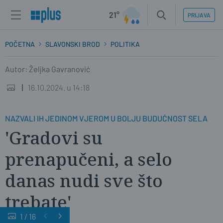
21°
PRIJAVA
POČETNA
SLAVONSKI BROD
POLITIKA
Autor: Željka Gavranović
16.10.2024. u 14:18
NAZVALI IH JEDINOM VJEROM U BOLJU BUDUĆNOST SELA
'Gradovi su
prenapučeni, a selo
danas nudi sve što
trebate'
1
/
16