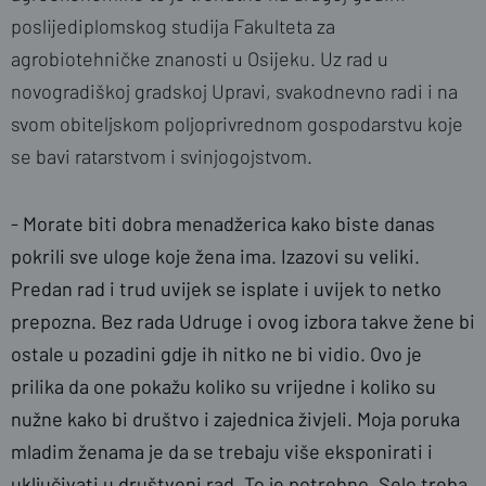
poslijediplomskog studija Fakulteta za
agrobiotehničke znanosti u Osijeku. Uz rad u
novogradiškoj gradskoj Upravi, svakodnevno radi i na
svom obiteljskom poljoprivrednom gospodarstvu koje
se bavi ratarstvom i svinjogojstvom.
- Morate biti dobra menadžerica kako biste danas
pokrili sve uloge koje žena ima. Izazovi su veliki.
Predan rad i trud uvijek se isplate i uvijek to netko
prepozna. Bez rada Udruge i ovog izbora takve žene bi
ostale u pozadini gdje ih nitko ne bi vidio. Ovo je
prilika da one pokažu koliko su vrijedne i koliko su
nužne kako bi društvo i zajednica živjeli. Moja poruka
mladim ženama je da se trebaju više eksponirati i
uključivati u društveni rad. To je potrebno. Selo treba