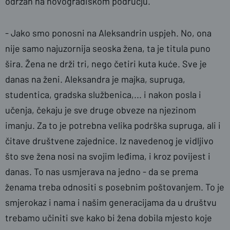
održan na novogradiškom području.
- Jako smo ponosni na Aleksandrin uspjeh. No, ona
nije samo najuzornija seoska žena, ta je titula puno
šira. Žena ne drži tri, nego četiri kuta kuće. Sve je
danas na ženi. Aleksandra je majka, supruga,
studentica, gradska službenica,... i nakon posla i
učenja, čekaju je sve druge obveze na njezinom
imanju. Za to je potrebna velika podrška supruga, ali i
čitave društvene zajednice. Iz navedenog je vidljivo
što sve žena nosi na svojim leđima, i kroz povijest i
danas. To nas usmjerava na jedno - da se prema
ženama treba odnositi s posebnim poštovanjem. To je
smjerokaz i nama i našim generacijama da u društvu
trebamo učiniti sve kako bi žena dobila mjesto koje