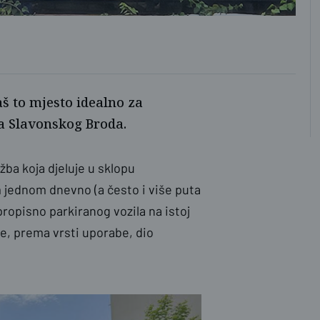
Želj
š to mjesto idealno za
a Slavonskog Broda.
ba koja djeluje u sklopu
jednom dnevno (a često i više puta
ropisno parkiranog vozila na istoj
 je, prema vrsti uporabe, dio