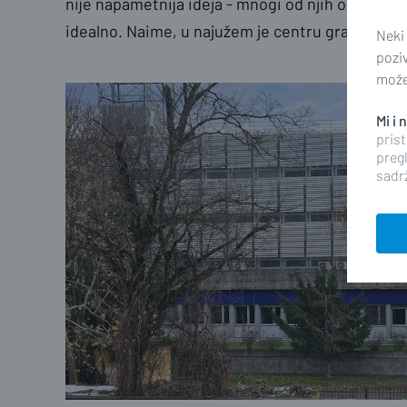
nije napametnija ideja - mnogi od njih očigledno
idealno. Naime, u najužem je centru grada, a be
Neki
pozi
možet
Mi i
prist
pregl
sadrž