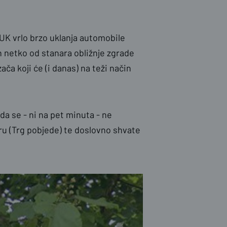
AUK vrlo brzo uklanja automobile
n netko od stanara obližnje zgrade
ača koji će (i danas) na teži način
da se - ni na pet minuta - ne
tru (Trg pobjede) te doslovno shvate