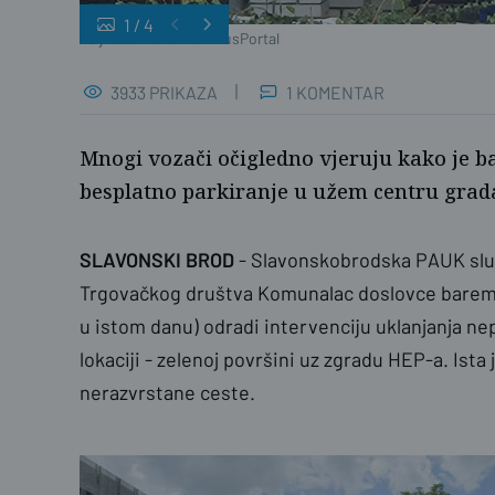
1
/
4
Željka Gavranović / PlusPortal
3933 PRIKAZA
1 KOMENTAR
Mnogi vozači očigledno vjeruju kako je ba
besplatno parkiranje u užem centru grad
SLAVONSKI BROD
- Slavonskobrodska PAUK služ
Trgovačkog društva Komunalac doslovce barem 
u istom danu) odradi intervenciju uklanjanja nep
lokaciji - zelenoj površini uz zgradu HEP-a. Ista
nerazvrstane ceste.