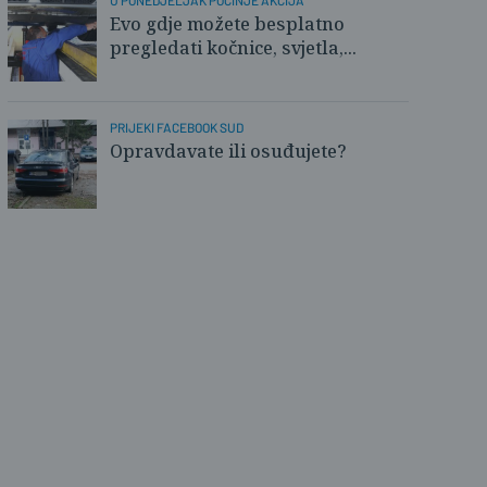
U PONEDJELJAK POČINJE AKCIJA
Evo gdje možete besplatno
ka Gavranović / PlusPortal
pregledati kočnice, svjetla,...
PRIJEKI FACEBOOK SUD
Opravdavate ili osuđujete?