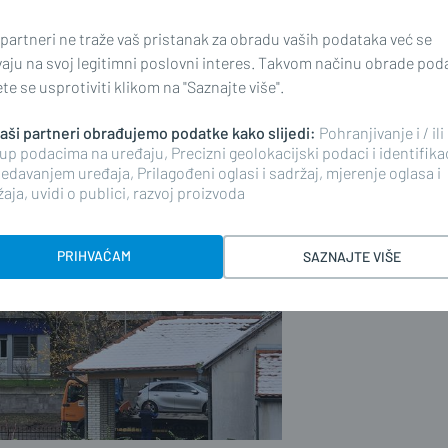
 vjeruju kako je baš to mjesto
splatno.
 partneri ne traže vaš pristanak za obradu vaših podataka već se
vaju na svoj legitimni poslovni interes. Takvom načinu obrade pod
e se usprotiviti klikom na "Saznajte više".
 naši partneri obrađujemo podatke kako slijedi:
Pohranjivanje i / ili
up podacima na uređaju, Precizni geolokacijski podaci i identifika
edavanjem uređaja, Prilagođeni oglasi i sadržaj, mjerenje oglasa i
aja, uvidi o publici, razvoj proizvoda
PRIHVAĆAM
SAZNAJTE VIŠE