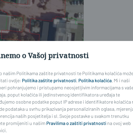
inemo o Vašoj privatnosti
 o našim Politikama zaštite privatnosti te Politikama kolačića mož
tati ovdje:
Politika zaštite privatnosti
,
Politika kolačića
. Mi i naši
neri pohranjujemo i pristupamo neosjetljivim informacijama s vaš
ja, poput kolačića ili jedinstvenog identifikatora uređaja te
đujemo osobne podatke poput IP adrese i identifikatore kolačića 
de podataka u svrhu prikazivanja personaliziranih oglasa, mjerenj
rencija naših posjetitelja i sl. Svoje postavke u svakom trenutku
te promijeniti u našim
Pravilima o zaštiti privatnosti
na ovoj web
o ostavljanje vozila tamo možda
ici.