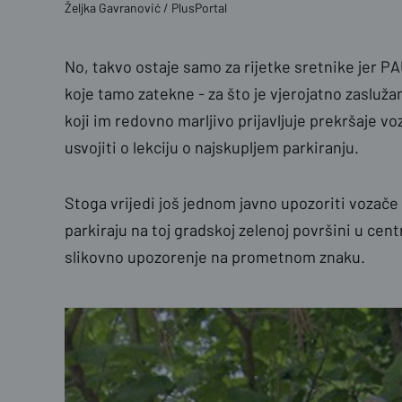
Željka Gavranović / PlusPortal
No, takvo ostaje samo za rijetke sretnike jer P
koje tamo zatekne - za što je vjerojatno zasluža
koji im redovno marljivo prijavljuje prekršaje voz
usvojiti o lekciju o najskupljem parkiranju.
Stoga vrijedi još jednom javno upozoriti vozače 
parkiraju na toj gradskoj zelenoj površini u cen
slikovno upozorenje na prometnom znaku.