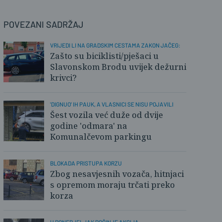
POVEZANI SADRŽAJ
VRIJEDI LI NA GRADSKIM CESTAMA ZAKON JAČEG:
Zašto su biciklisti/pješaci u
Slavonskom Brodu uvijek dežurni
krivci?
'DIGNUO' IH PAUK, A VLASNICI SE NISU POJAVILI
Šest vozila već duže od dvije
godine 'odmara' na
Komunalčevom parkingu
BLOKADA PRISTUPA KORZU
Zbog nesavjesnih vozača, hitnjaci
s opremom moraju trčati preko
korza