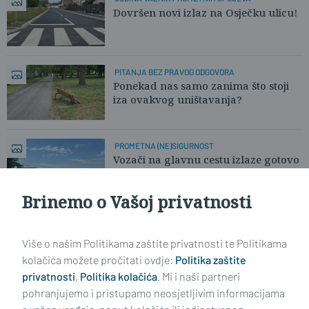
Dovršen novi izlaz na Osječku ulicu!
PITANJA BEZ PRAVOG ODGOVORA
Ponekad nas samo zanima što stoji
iza ovakvog uništavanja?
PROMETNA (NE)SIGURNOST
Vozači na glavnu cestu izlaze gotovo
'naslijepo'
Brinemo o Vašoj privatnosti
Učitaj još članaka
Više o našim Politikama zaštite privatnosti te Politikama
kolačića možete pročitati ovdje:
Politika zaštite
privatnosti
,
Politika kolačića
. Mi i naši partneri
pohranjujemo i pristupamo neosjetljivim informacijama