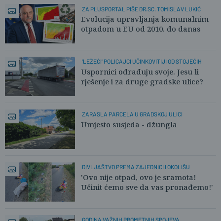
ZA PLUSPORTAL PIŠE DR.SC. TOMISLAV LUKIĆ
Evolucija upravljanja komunalnim
otpadom u EU od 2010. do danas
'LEŽEĆI' POLICAJCI UČINKOVITIJI OD STOJEĆIH
Uspornici odrađuju svoje. Jesu li
rješenje i za druge gradske ulice?
ZARASLA PARCELA U GRADSKOJ ULICI
Umjesto susjeda - džungla
DIVLJAŠTVO PREMA ZAJEDNICI I OKOLIŠU
'Ovo nije otpad, ovo je sramota!
Učinit ćemo sve da vas pronađemo!'
GODINA VAŽNIH PROMETNIH SPOJEVA