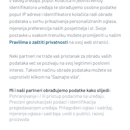
s vašeg uređaja, poput kolačića ili jedinstvenog
identifikatora uređaja te obrađujemo osobne podatke
poput IP adrese i identifikatore kolačića radi obrade
podataka u svrhu prikazivanja personaliziranih oglasa,
mjerenja preferencija naših posjetitelja i sl. Svoje
Impressum
Uvjeti korištenja
Politika privatnosti
postavke u svakom trenutku možete promijeniti u našim
Pravilima o zaštiti privatnosti
na ovoj web stranici.
Politika kolačića
Kontakt
Pritužbe
Suradnici
Neki partneri ne traže vaš pristanak za obradu vaših
Oglašavanje
podataka već se pozivaju na svoj legitimni poslovni
interes. Takvom načinu obrade podataka možete se
RUBRIKE
usprotiviti klikom na "Saznajte više".
Mi i naši partneri obrađujemo podatke kako slijedi:
BRODSKO-POSAVSKA ŽUPANIJA
Pohranjivanje i / ili pristup podacima na uređaju,
Precizni geolokacijski podaci i identifikacija
pregledavanjem uređaja, Prilagođeni oglasi i sadržaj,
POŽEŠKO-SLAVONSKA ŽUPANIJA
mjerenje oglasa i sadržaja, uvidi o publici, razvoj
proizvoda