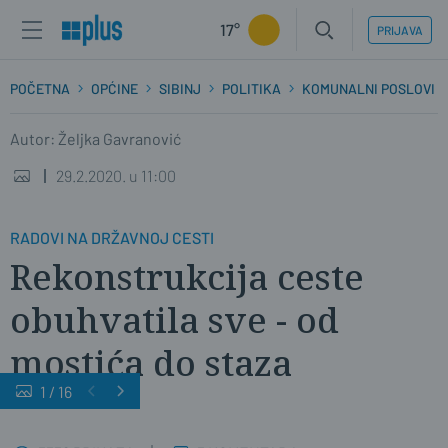
17°
PRIJAVA
POČETNA
OPĆINE
SIBINJ
POLITIKA
KOMUNALNI POSLOVI
Autor: Željka Gavranović
29.2.2020. u 11:00
RADOVI NA DRŽAVNOJ CESTI
Rekonstrukcija ceste
obuhvatila sve - od
mostića do staza
1
/
16