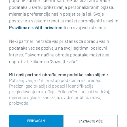
poput IP adrese i identifikatore kolačića radi obrade
podataka u svrhu prikazivanja personaliziranih oglasa,
mjerenja preferencija naših posjetitelja i sl. Svoje
Impressum
Uvjeti korištenja
Politika privatnosti
postavke u svakom trenutku možete promijeniti u našim
Pravilima o zaštiti privatnosti
na ovoj web stranici.
Politika kolačića
Kontakt
Pritužbe
Suradnici
Neki partneri ne traže vaš pristanak za obradu vaših
Oglašavanje
podataka već se pozivaju na svoj legitimni poslovni
interes. Takvom načinu obrade podataka možete se
RUBRIKE
usprotiviti klikom na "Saznajte više".
Mi i naši partneri obrađujemo podatke kako slijedi:
BRODSKO-POSAVSKA ŽUPANIJA
Pohranjivanje i / ili pristup podacima na uređaju,
Precizni geolokacijski podaci i identifikacija
pregledavanjem uređaja, Prilagođeni oglasi i sadržaj,
POŽEŠKO-SLAVONSKA ŽUPANIJA
mjerenje oglasa i sadržaja, uvidi o publici, razvoj
proizvoda
Copyright © 2026 plusportal.hr, sva prava pridržana
PRIHVAĆAM
SAZNAJTE VIŠE