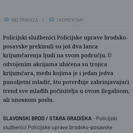
982 PRIKAZA
1 KOMENTAR
Policijski službenici Policijske uprave brodsko-
posavske prekinuli su još dva lanca
krijumčarenja ljudi na svom području. U
odvojenim akcijama uhićena su trojica
krijumčara, među kojima je i jedan jedva
punoljetni mladić, što potvrđuje zabrinjavajući
Željka Gavranović / PlusPortal
trend sve mlađih počinitelja u ovom ilegalnom,
ali unosnom poslu.
SLAVONSKI BROD / STARA GRADIŠKA
- Policijski
službenici Policijske uprave brodsko-posavske