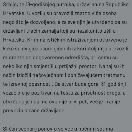
Srbije, te 18-godišnjeg putnika, državljanina Republike
Hrvatske. U vozilu su prevozili znatno više osoba
nego što je dozvoljeno, a za sve njih je utvrđeno da su
državljani trećih zemalja koji su nezakonito ušli u
Hrvatsku. Kriminalističkim istraživanjem otkriveno je
kako su dvojica osumnjičenih iz koristoljublja prevozili
migrante do dogovorenog odredišta, pri čemu su
nekoliko njih smjestili u prtljažni prostor. Na taj su ih
način izložili nečovječnom i ponižavajućem tretmanu
te izravnoj opasnosti. Da stvar bude gora, 31-godišnji
vozač bio je pozitivan na testu za prisutnost droga, a
utvrđeno je i da mu ovo nije prvi put, već je i ranije
prevozio strane državljane.
Sličan scenarij ponovio se već u noćnim satima