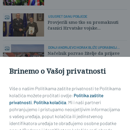
USUSRET DANU POBJEDE
Provjerili smo tko su promaknuti
časnici Hrvatske vojske...
DONJI ANDRIJEVCI KORAK BLIŽE UPORABNOJ
DOZVOLI
Načelnik pozvao žitelje da prijave
probleme
Brinemo o Vašoj privatnosti
Učitaj još članaka
Više o našim Politikama zaštite privatnosti te Politikama
kolačića možete pročitati ovdje:
Politika zaštite
privatnosti
,
Politika kolačića
. Mi i naši partneri
pohranjujemo i pristupamo neosjetljivim informacijama
s vašeg uređaja, poput kolačića ili jedinstvenog
identifikatora uređaja te obrađujemo osobne podatke