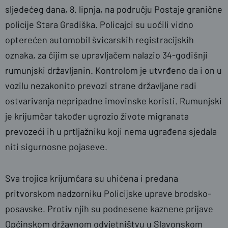
sljedećeg dana, 8. lipnja, na području Postaje granične
policije Stara Gradiška. Policajci su uočili vidno
opterećen automobil švicarskih registracijskih
oznaka, za čijim se upravljačem nalazio 34-godišnji
rumunjski državljanin. Kontrolom je utvrđeno da i on u
vozilu nezakonito prevozi strane državljane radi
ostvarivanja nepripadne imovinske koristi. Rumunjski
je krijumčar također ugrozio živote migranata
prevozeći ih u prtljažniku koji nema ugrađena sjedala
niti sigurnosne pojaseve.
Sva trojica krijumčara su uhićena i predana
pritvorskom nadzorniku Policijske uprave brodsko-
posavske. Protiv njih su podnesene kaznene prijave
Općinskom državnom odvjetništvu u Slavonskom