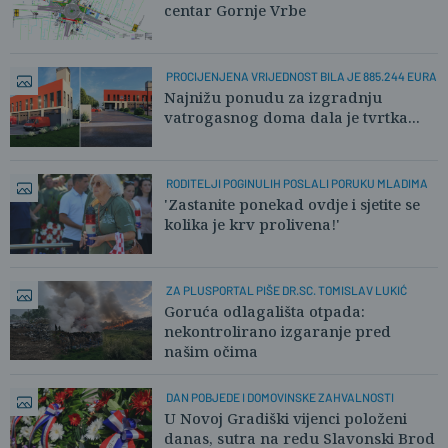
centar Gornje Vrbe
PROCIJENJENA VRIJEDNOST BILA JE 885.244 EURA
Najnižu ponudu za izgradnju
vatrogasnog doma dala je tvrtka...
RODITELJI POGINULIH POSLALI PORUKU MLADIMA
'Zastanite ponekad ovdje i sjetite se
kolika je krv prolivena!'
ZA PLUSPORTAL PIŠE DR.SC. TOMISLAV LUKIĆ
Goruća odlagališta otpada:
nekontrolirano izgaranje pred
našim očima
DAN POBJEDE I DOMOVINSKE ZAHVALNOSTI
U Novoj Gradiški vijenci položeni
danas, sutra na redu Slavonski Brod