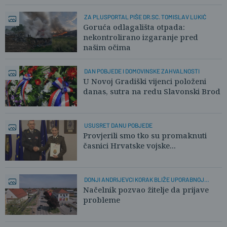
ZA PLUSPORTAL PIŠE DR.SC. TOMISLAV LUKIĆ
Goruća odlagališta otpada:
nekontrolirano izgaranje pred
našim očima
DAN POBJEDE I DOMOVINSKE ZAHVALNOSTI
U Novoj Gradiški vijenci položeni
danas, sutra na redu Slavonski Brod
USUSRET DANU POBJEDE
Provjerili smo tko su promaknuti
časnici Hrvatske vojske...
DONJI ANDRIJEVCI KORAK BLIŽE UPORABNOJ
DOZVOLI
Načelnik pozvao žitelje da prijave
probleme