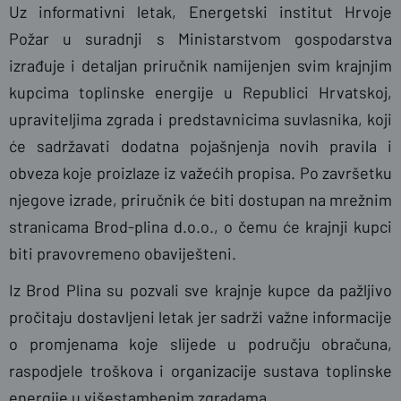
Uz informativni letak, Energetski institut Hrvoje
Požar u suradnji s Ministarstvom gospodarstva
izrađuje i detaljan priručnik namijenjen svim krajnjim
kupcima toplinske energije u Republici Hrvatskoj,
upraviteljima zgrada i predstavnicima suvlasnika, koji
će sadržavati dodatna pojašnjenja novih pravila i
obveza koje proizlaze iz važećih propisa. Po završetku
njegove izrade, priručnik će biti dostupan na mrežnim
stranicama Brod-plina d.o.o., o čemu će krajnji kupci
biti pravovremeno obaviješteni.
Iz Brod Plina su pozvali sve krajnje kupce da pažljivo
pročitaju dostavljeni letak jer sadrži važne informacije
o promjenama koje slijede u području obračuna,
raspodjele troškova i organizacije sustava toplinske
energije u višestambenim zgradama.