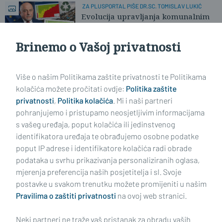
ZA PLUSPORTAL PIŠE DR.SC. TOMISLAV LUKIĆ
Evolucija upravljanja komunalnim
otpadom u EU od 2010. do danas
Brinemo o Vašoj privatnosti
Učitaj još članaka
Više o našim Politikama zaštite privatnosti te Politikama
kolačića možete pročitati ovdje:
Politika zaštite
privatnosti
,
Politika kolačića
. Mi i naši partneri
pohranjujemo i pristupamo neosjetljivim informacijama
s vašeg uređaja, poput kolačića ili jedinstvenog
identifikatora uređaja te obrađujemo osobne podatke
poput IP adrese i identifikatore kolačića radi obrade
podataka u svrhu prikazivanja personaliziranih oglasa,
mjerenja preferencija naših posjetitelja i sl. Svoje
Impressum
Uvjeti korištenja
Politika privatnosti
postavke u svakom trenutku možete promijeniti u našim
Pravilima o zaštiti privatnosti
na ovoj web stranici.
Politika kolačića
Kontakt
Pritužbe
Suradnici
Neki partneri ne traže vaš pristanak za obradu vaših
Oglašavanje