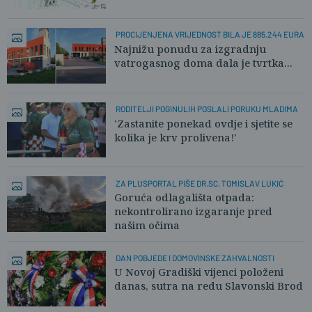
PROCIJENJENA VRIJEDNOST BILA JE 885.244 EURA
Najnižu ponudu za izgradnju
vatrogasnog doma dala je tvrtka...
RODITELJI POGINULIH POSLALI PORUKU MLADIMA
'Zastanite ponekad ovdje i sjetite se
kolika je krv prolivena!'
ZA PLUSPORTAL PIŠE DR.SC. TOMISLAV LUKIĆ
Goruća odlagališta otpada:
nekontrolirano izgaranje pred
našim očima
DAN POBJEDE I DOMOVINSKE ZAHVALNOSTI
U Novoj Gradiški vijenci položeni
danas, sutra na redu Slavonski Brod