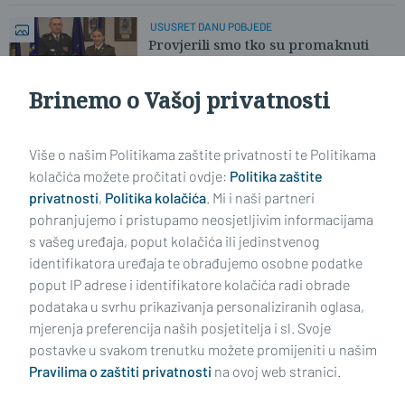
USUSRET DANU POBJEDE
Provjerili smo tko su promaknuti
časnici Hrvatske vojske...
Brinemo o Vašoj privatnosti
Učitaj još članaka
Više o našim Politikama zaštite privatnosti te Politikama
kolačića možete pročitati ovdje:
Politika zaštite
privatnosti
,
Politika kolačića
. Mi i naši partneri
pohranjujemo i pristupamo neosjetljivim informacijama
s vašeg uređaja, poput kolačića ili jedinstvenog
identifikatora uređaja te obrađujemo osobne podatke
poput IP adrese i identifikatore kolačića radi obrade
podataka u svrhu prikazivanja personaliziranih oglasa,
mjerenja preferencija naših posjetitelja i sl. Svoje
Impressum
Uvjeti korištenja
Politika privatnosti
postavke u svakom trenutku možete promijeniti u našim
Pravilima o zaštiti privatnosti
na ovoj web stranici.
Politika kolačića
Kontakt
Pritužbe
Suradnici