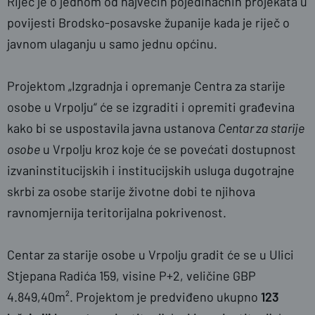
Riječ je o jednom od najvećih pojedinačnih projekata u
povijesti Brodsko-posavske županije kada je riječ o
javnom ulaganju u samo jednu općinu.
Projektom „Izgradnja i opremanje Centra za starije
osobe u Vrpolju“ će se izgraditi i opremiti građevina
kako bi se uspostavila javna ustanova
Centar za starije
osobe
u Vrpolju kroz koje će se povećati dostupnost
izvaninstitucijskih i institucijskih usluga dugotrajne
skrbi za osobe starije životne dobi te njihova
ravnomjernija teritorijalna pokrivenost.
Centar za starije osobe u Vrpolju gradit će se u Ulici
Stjepana Radića 159, visine P+2, veličine GBP
4.849,40m². Projektom je predviđeno ukupno
123