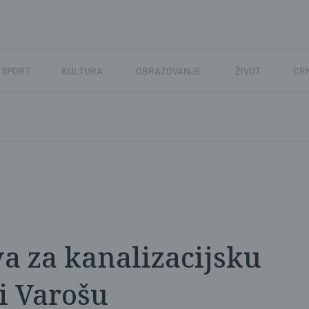
SPORT
KULTURA
OBRAZOVANJE
ŽIVOT
CR
va za kanalizacijsku
i Varošu