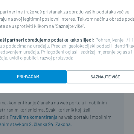
 partneri ne traže vaš pristanak za obradu vaših podataka već se
vaju na svoj legitimni poslovni interes. Takvom načinu obrade pod
e se usprotiviti klikom na "Saznajte više".
 naši partneri obrađujemo podatke kako slijedi:
Pohranjivanje i / ili
up podacima na uređaju, Precizni geolokacijski podaci i identifika
edavanjem uređaja, Prilagođeni oglasi i sadržaj, mjerenje oglasa i
aja, uvidi o publici, razvoj proizvoda
najnoviji
PRIHVAĆAM
SAZNAJTE VIŠE
ima, komentiranje članaka na web portalu i mobilnim
riranim korisnicima. Svaki korisnik koji želi
ati s
Pravilima komentiranja
na web portalu i mobilnim
nim stavkom 2. članka 94. Zakona.