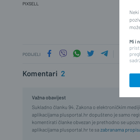
PIXSELL
Neki
pozi
možet
Mi i
prist
pregl
PODIJELI
sadrž
Komentari
2
Važna obavijest
Sukladno članku 94. Zakona o elektroničkim medij
aplikacijama plusportal.hr dopušteno je samo regist
komentirati članke obvezan je prethodno se upozn
aplikacijama plusportal.hr te sa
zabranama propisa