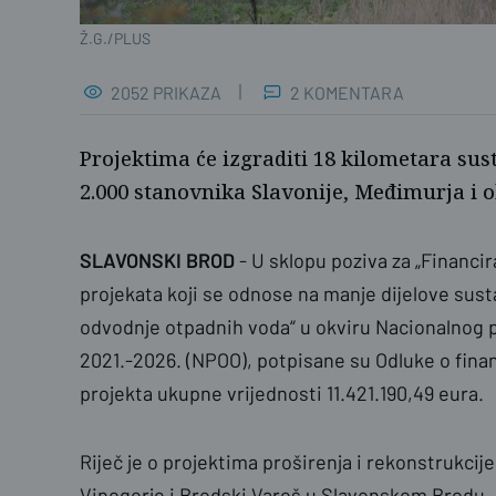
Ž.G./PLUS
2052 PRIKAZA
2 KOMENTARA
Projektima će izgraditi 18 kilometara sus
2.000 stanovnika Slavonije, Međimurja i o
SLAVONSKI BROD
- U sklopu poziva za „Financi
projekata koji se odnose na manje dijelove sus
odvodnje otpadnih voda“ u okviru Nacionalnog p
2021.-2026. (NPOO), potpisane su Odluke o fina
projekta ukupne vrijednosti 11.421.190,49 eura.
Riječ je o projektima proširenja i rekonstrukci
Vinogorje i Brodski Varoš u Slavonskom Brodu, 