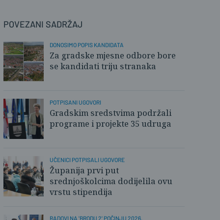
POVEZANI SADRŽAJ
DONOSIMO POPIS KANDIDATA
Za gradske mjesne odbore bore
se kandidati triju stranaka
POTPISANI UGOVORI
Gradskim sredstvima podržali
programe i projekte 35 udruga
UČENICI POTPISALI UGOVORE
Županija prvi put
srednjoškolcima dodijelila ovu
vrstu stipendija
RADOVI NA 'BRODU 2' POČINJU 2026.