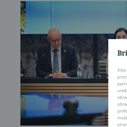
Br
Više
proči
part
uređa
obra
obra
prefe
može
stran