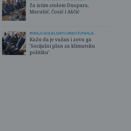
Za istim stolom Duspara,
Marušić, Ćosić i Aščić
MORAJU SUDJELOVATI I GRAD I ŽUPANIJA
Kažu da je važan i zovu ga
'Socijalni plan za klimatsku
politiku'