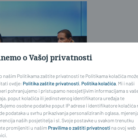
inemo o Vašoj privatnosti
 o našim Politikama zaštite privatnosti te Politikama kolačića mož
tati ovdje:
Politika zaštite privatnosti
,
Politika kolačića
. Mi i naši
neri pohranjujemo i pristupamo neosjetljivim informacijama s vaš
ja, poput kolačića ili jedinstvenog identifikatora uređaja te
đujemo osobne podatke poput IP adrese i identifikatore kolačića 
de podataka u svrhu prikazivanja personaliziranih oglasa, mjerenj
rencija naših posjetitelja i sl. Svoje postavke u svakom trenutku
te promijeniti u našim
Pravilima o zaštiti privatnosti
na ovoj web
ici.