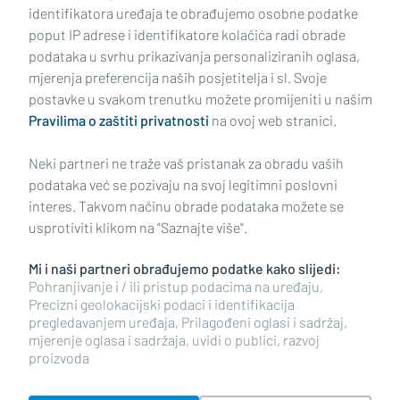
identifikatora uređaja te obrađujemo osobne podatke
poput IP adrese i identifikatore kolačića radi obrade
podataka u svrhu prikazivanja personaliziranih oglasa,
mjerenja preferencija naših posjetitelja i sl. Svoje
Impressum
Uvjeti korištenja
Politika privatnosti
postavke u svakom trenutku možete promijeniti u našim
Pravilima o zaštiti privatnosti
na ovoj web stranici.
Politika kolačića
Kontakt
Pritužbe
Suradnici
Neki partneri ne traže vaš pristanak za obradu vaših
Oglašavanje
podataka već se pozivaju na svoj legitimni poslovni
interes. Takvom načinu obrade podataka možete se
RUBRIKE
usprotiviti klikom na "Saznajte više".
Mi i naši partneri obrađujemo podatke kako slijedi:
BRODSKO-POSAVSKA ŽUPANIJA
Pohranjivanje i / ili pristup podacima na uređaju,
Precizni geolokacijski podaci i identifikacija
pregledavanjem uređaja, Prilagođeni oglasi i sadržaj,
POŽEŠKO-SLAVONSKA ŽUPANIJA
mjerenje oglasa i sadržaja, uvidi o publici, razvoj
proizvoda
Copyright © 2026 plusportal.hr, sva prava pridržana