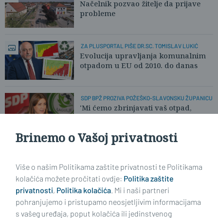
DOZVOLI
Načelnik pozvao žitelje da prijave
probleme
ZA PLUSPORTAL PIŠE DR.SC. TOMISLAV LUKIĆ
Evolucija upravljanja komunalnim
otpadom u EU od 2010. do danas
SDP BPŽ PROZIVA POŽEŠKO-SLAVONSKU ŽUPANICU
'Mi ćemo zbrinjavati vaš otpad,
minumum je da platite svoje
račune!'
Brinemo o Vašoj privatnosti
Učitaj još članaka
Više o našim Politikama zaštite privatnosti te Politikama
kolačića možete pročitati ovdje:
Politika zaštite
privatnosti
,
Politika kolačića
. Mi i naši partneri
pohranjujemo i pristupamo neosjetljivim informacijama
s vašeg uređaja, poput kolačića ili jedinstvenog