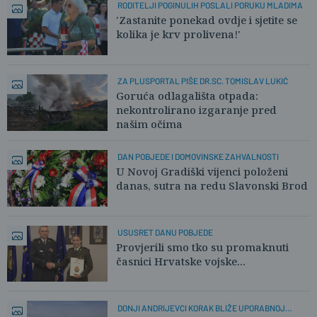
RODITELJI POGINULIH POSLALI PORUKU MLADIMA
'Zastanite ponekad ovdje i sjetite se
kolika je krv prolivena!'
ZA PLUSPORTAL PIŠE DR.SC. TOMISLAV LUKIĆ
Goruća odlagališta otpada:
nekontrolirano izgaranje pred
našim očima
DAN POBJEDE I DOMOVINSKE ZAHVALNOSTI
U Novoj Gradiški vijenci položeni
danas, sutra na redu Slavonski Brod
USUSRET DANU POBJEDE
Provjerili smo tko su promaknuti
časnici Hrvatske vojske...
DONJI ANDRIJEVCI KORAK BLIŽE UPORABNOJ