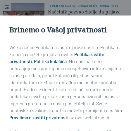
DONJI ANDRIJEVCI KORAK BLIŽE UPORABNOJ
DOZVOLI
Načelnik pozvao žitelje da prijave
probleme
Brinemo o Vašoj privatnosti
Učitaj još članaka
Više o našim Politikama zaštite privatnosti te Politikama
kolačića možete pročitati ovdje:
Politika zaštite
privatnosti
,
Politika kolačića
. Mi i naši partneri
pohranjujemo i pristupamo neosjetljivim informacijama
s vašeg uređaja, poput kolačića ili jedinstvenog
identifikatora uređaja te obrađujemo osobne podatke
poput IP adrese i identifikatore kolačića radi obrade
podataka u svrhu prikazivanja personaliziranih oglasa,
mjerenja preferencija naših posjetitelja i sl. Svoje
Impressum
Uvjeti korištenja
Politika privatnosti
postavke u svakom trenutku možete promijeniti u našim
Pravilima o zaštiti privatnosti
na ovoj web stranici.
Politika kolačića
Kontakt
Pritužbe
Suradnici