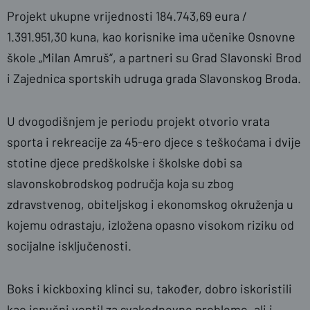
Projekt ukupne vrijednosti 184.743,69 eura /
1.391.951,30 kuna, kao korisnike ima učenike Osnovne
škole „Milan Amruš“, a partneri su Grad Slavonski Brod
i Zajednica sportskih udruga grada Slavonskog Broda.
U dvogodišnjem je periodu projekt otvorio vrata
sporta i rekreacije za 45-ero djece s teškoćama i dvije
stotine djece predškolske i školske dobi sa
slavonskobrodskog područja koja su zbog
zdravstvenog, obiteljskog i ekonomskog okruženja u
kojemu odrastaju, izložena opasno visokom riziku od
socijalne isključenosti.
Boks i kickboxing klinci su, također, dobro iskoristili
kao ispušni ventil za svakodnevne probleme, ali i