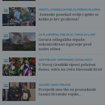
RODITELJI POGINULIH POSLALI PORUKU MLADIMA
'Zastanite ponekad ovdje i sjetite se
kolika je krv prolivena!'
ZA PLUSPORTAL PIŠE DR.SC. TOMISLAV LUKIĆ
Goruća odlagališta otpada:
nekontrolirano izgaranje pred
našim očima
DAN POBJEDE I DOMOVINSKE ZAHVALNOSTI
U Novoj Gradiški vijenci položeni
danas, sutra na redu Slavonski Brod
USUSRET DANU POBJEDE
Provjerili smo tko su promaknuti
časnici Hrvatske vojske...