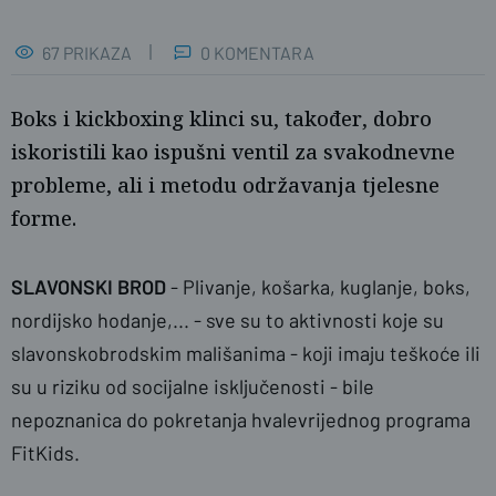
67 PRIKAZA
0 KOMENTARA
Boks i kickboxing klinci su, također, dobro
iskoristili kao ispušni ventil za svakodnevne
probleme, ali i metodu održavanja tjelesne
forme.
SLAVONSKI BROD
- Plivanje, košarka, kuglanje, boks,
nordijsko hodanje,... - sve su to aktivnosti koje su
slavonskobrodskim mališanima - koji imaju teškoće ili
su u riziku od socijalne isključenosti - bile
Projekt FitKids
nepoznanica do pokretanja hvalevrijednog programa
FitKids.