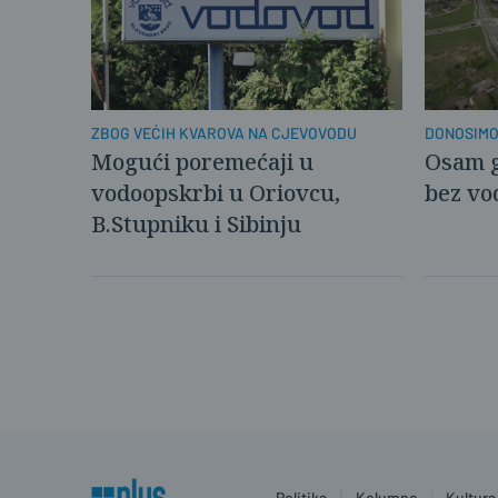
ZBOG VEĆIH KVAROVA NA CJEVOVODU
DONOSIMO
Mogući poremećaji u
Osam g
vodoopskrbi u Oriovcu,
bez vod
B.Stupniku i Sibinju
Politika
Kolumne
Kultura