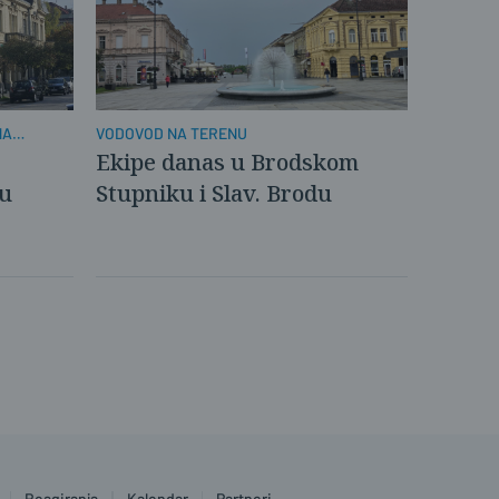
NA
VODOVOD NA TERENU
Ekipe danas u Brodskom
ju
Stupniku i Slav. Brodu
Reagiranja
Kalendar
Partneri