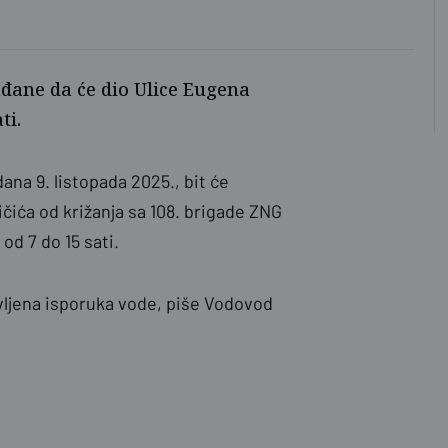
ađane da će dio Ulice Eugena
ti.
ana 9. listopada 2025., bit će
čića od križanja sa 108. brigade ZNG
od 7 do 15 sati.
avljena isporuka vode, piše Vodovod