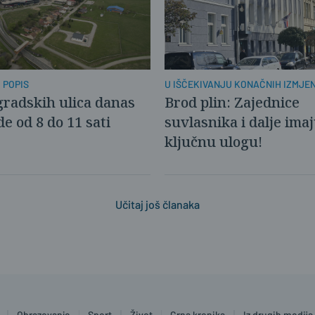
 POPIS
U IŠČEKIVANJU KONAČNIH IZMJE
PROPISA O GRIJANJU
radskih ulica danas
Brod plin: Zajednice
e od 8 do 11 sati
suvlasnika i dalje ima
ključnu ulogu!
Učitaj još članaka
Obrazovanje
Sport
Život
Crna kronika
Iz drugih medija