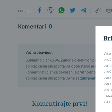
PODIJELI
Komentari
0
Br
Važna obavijest
Više
proči
Sukladno članku 94. Zakona o elektroničkim medij
part
aplikacijama plusportal.hr dopušteno je samo regist
uređa
komentirati članke obvezan je prethodno se upozn
obra
aplikacijama plusportal.hr te sa
zabranama propisa
obra
prefe
može
stran
Komentirajte prvi!