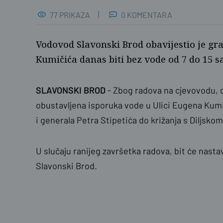
77 PRIKAZA
0 KOMENTARA
Vodovod Slavonski Brod obavijestio je gr
Kumičića danas biti bez vode od 7 do 15 sa
SLAVONSKI BROD
- Zbog radova na cjevovodu, d
obustavljena isporuka vode u Ulici Eugena Kumi
i generala Petra Stipetića do križanja s Diljskom 
U slučaju ranijeg završetka radova, bit će nast
Slavonski Brod.