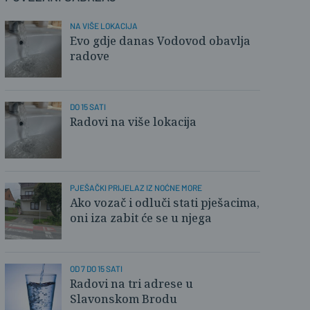
NA VIŠE LOKACIJA
Evo gdje danas Vodovod obavlja
radove
DO 15 SATI
Radovi na više lokacija
PJEŠAČKI PRIJELAZ IZ NOĆNE MORE
Ako vozač i odluči stati pješacima,
oni iza zabit će se u njega
OD 7 DO 15 SATI
Radovi na tri adrese u
Slavonskom Brodu