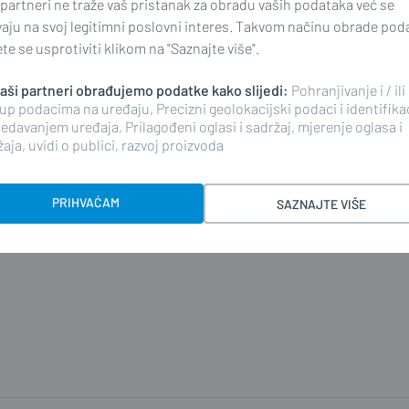
 partneri ne traže vaš pristanak za obradu vaših podataka već se
i komentar i pokrenite raspravu.
vaju na svoj legitimni poslovni interes. Takvom načinu obrade pod
e se usprotiviti klikom na "Saznajte više".
 naši partneri obrađujemo podatke kako slijedi:
Pohranjivanje i / ili
up podacima na uređaju, Precizni geolokacijski podaci i identifika
edavanjem uređaja, Prilagođeni oglasi i sadržaj, mjerenje oglasa i
aja, uvidi o publici, razvoj proizvoda
KOMENTIRAJ
PRIHVAĆAM
SAZNAJTE VIŠE