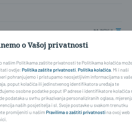
najnoviji
inemo o Vašoj privatnosti
 o našim Politikama zaštite privatnosti te Politikama kolačića mož
tati ovdje:
Politika zaštite privatnosti
,
Politika kolačića
. Mi i naši
ima, komentiranje članaka na web portalu i mobilnim
neri pohranjujemo i pristupamo neosjetljivim informacijama s vaš
riranim korisnicima. Svaki korisnik koji želi
ja, poput kolačića ili jedinstvenog identifikatora uređaja te
ati s
Pravilima komentiranja
na web portalu i mobilnim
đujemo osobne podatke poput IP adrese i identifikatore kolačića 
nim stavkom 2. članka 94. Zakona.
de podataka u svrhu prikazivanja personaliziranih oglasa, mjerenj
rencija naših posjetitelja i sl. Svoje postavke u svakom trenutku
te promijeniti u našim
Pravilima o zaštiti privatnosti
na ovoj web
ici.