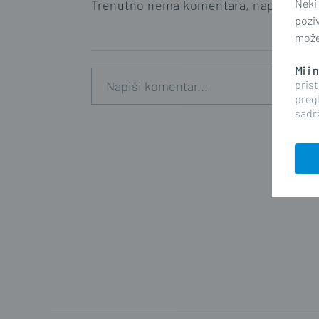
Neki
Trenutno nema komentara, napišite prv
pozi
možet
Mi i
prist
pregl
sadrž