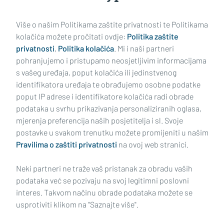
Učitaj još članaka
Više o našim Politikama zaštite privatnosti te Politikama
kolačića možete pročitati ovdje:
Politika zaštite
privatnosti
,
Politika kolačića
. Mi i naši partneri
pohranjujemo i pristupamo neosjetljivim informacijama
s vašeg uređaja, poput kolačića ili jedinstvenog
identifikatora uređaja te obrađujemo osobne podatke
poput IP adrese i identifikatore kolačića radi obrade
podataka u svrhu prikazivanja personaliziranih oglasa,
mjerenja preferencija naših posjetitelja i sl. Svoje
Impressum
Uvjeti korištenja
Politika privatnosti
postavke u svakom trenutku možete promijeniti u našim
Pravilima o zaštiti privatnosti
na ovoj web stranici.
Politika kolačića
Kontakt
Pritužbe
Suradnici
Neki partneri ne traže vaš pristanak za obradu vaših
Oglašavanje
podataka već se pozivaju na svoj legitimni poslovni
interes. Takvom načinu obrade podataka možete se
RUBRIKE
usprotiviti klikom na "Saznajte više".