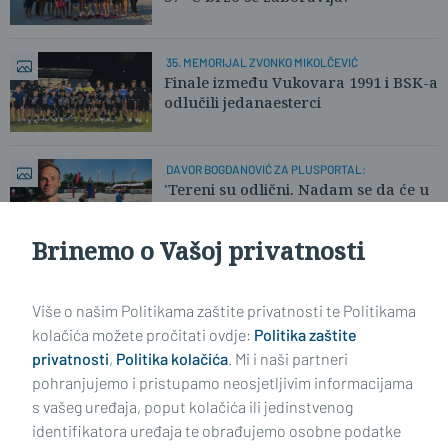
35. MEMORIJAL ZVONKO MIKOLČEVIĆ
Finale između Vukovara 1991 i BSK-a
odlučili jedanaesterci
DAVOR BOGDANOVIĆ ZA PLUSPORTAL:
'Tereni su odlični. Nadam se da će u
nedjelju biti više publike.'
Brinemo o Vašoj privatnosti
Učitaj još članaka
Više o našim Politikama zaštite privatnosti te Politikama
kolačića možete pročitati ovdje:
Politika zaštite
privatnosti
,
Politika kolačića
. Mi i naši partneri
pohranjujemo i pristupamo neosjetljivim informacijama
s vašeg uređaja, poput kolačića ili jedinstvenog
identifikatora uređaja te obrađujemo osobne podatke