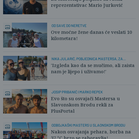
reprezentativac Mario Jurković
OD SAVE DO NERETVE
Ove moćne žene danas će veslati 10
kilometara!
NIKA JULARIĆ, POBJEDNICA MASTERSA, ZA
PLUSPORTAL:
'Izgleda kao da se mučimo, ali zaista
nam je lijepo i uživamo!'
JOSIP PRIBANIĆ I MARKO REPEK
Evo što su osvajači Mastersa u
Slavonskom Brodu rekli za
PlusPortal
ODBOJKAŠKI MASTERS U SLAONSKOM BRODU
Nakon osvajanja pehara, borba na
37 °C brzo se zaboravlja!