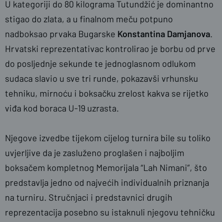
U kategoriji do 80 kilograma Tutundžić je dominantno
stigao do zlata, a u finalnom meču potpuno
nadboksao prvaka Bugarske
Konstantina Damjanova
.
Hrvatski reprezentativac kontrolirao je borbu od prve
do posljednje sekunde te jednoglasnom odlukom
sudaca slavio u sve tri runde, pokazavši vrhunsku
tehniku, mirnoću i boksačku zrelost kakva se rijetko
viđa kod boraca U-19 uzrasta.
Njegove izvedbe tijekom cijelog turnira bile su toliko
uvjerljive da je zasluženo proglašen i najboljim
boksačem kompletnog Memorijala “Lah Nimani”, što
predstavlja jedno od najvećih individualnih priznanja
na turniru. Stručnjaci i predstavnici drugih
reprezentacija posebno su istaknuli njegovu tehničku