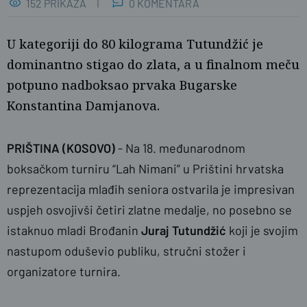
152 PRIKAZA
0 KOMENTARA
U kategoriji do 80 kilograma Tutundžić je
dominantno stigao do zlata, a u finalnom meču
potpuno nadboksao prvaka Bugarske
Konstantina Damjanova.
PRIŠTINA (KOSOVO)
- Na 18. međunarodnom
boksačkom turniru “Lah Nimani” u Prištini hrvatska
reprezentacija mlađih seniora ostvarila je impresivan
uspjeh osvojivši četiri zlatne medalje, no posebno se
istaknuo mladi Brođanin
Juraj Tutundžić
koji je svojim
nastupom oduševio publiku, stručni stožer i
organizatore turnira.