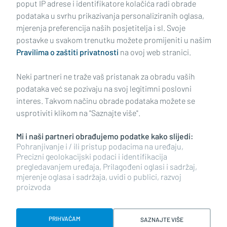
poput IP adrese i identifikatore kolačića radi obrade
podataka u svrhu prikazivanja personaliziranih oglasa,
mjerenja preferencija naših posjetitelja i sl. Svoje
Impressum
Uvjeti korištenja
Politika privatnosti
postavke u svakom trenutku možete promijeniti u našim
Pravilima o zaštiti privatnosti
na ovoj web stranici.
Politika kolačića
Kontakt
Pritužbe
Suradnici
Neki partneri ne traže vaš pristanak za obradu vaših
Oglašavanje
podataka već se pozivaju na svoj legitimni poslovni
interes. Takvom načinu obrade podataka možete se
RUBRIKE
usprotiviti klikom na "Saznajte više".
Mi i naši partneri obrađujemo podatke kako slijedi:
BRODSKO-POSAVSKA ŽUPANIJA
Pohranjivanje i / ili pristup podacima na uređaju,
Precizni geolokacijski podaci i identifikacija
pregledavanjem uređaja, Prilagođeni oglasi i sadržaj,
POŽEŠKO-SLAVONSKA ŽUPANIJA
mjerenje oglasa i sadržaja, uvidi o publici, razvoj
proizvoda
Copyright © 2026 plusportal.hr, sva prava pridržana
PRIHVAĆAM
SAZNAJTE VIŠE