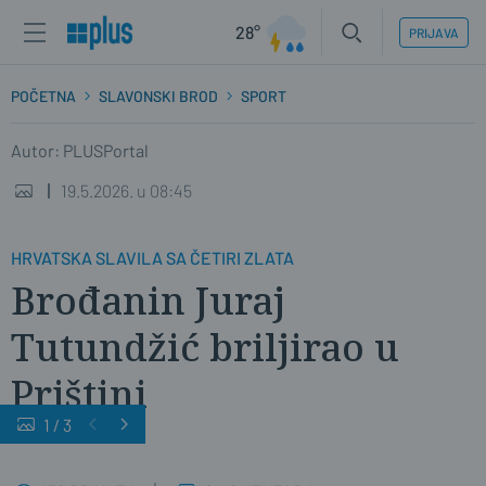
28°
PRIJAVA
POČETNA
SLAVONSKI BROD
SPORT
Autor: PLUSPortal
19.5.2026. u 08:45
HRVATSKA SLAVILA SA ČETIRI ZLATA
Brođanin Juraj
Tutundžić briljirao u
Prištini
1
/
3