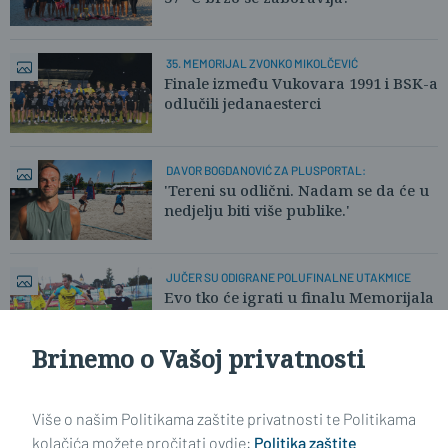
35. MEMORIJAL ZVONKO MIKOLČEVIĆ
Finale između Vukovara 1991 i BSK-a
odlučili jedanaesterci
DAVOR BOGDANOVIĆ ZA PLUSPORTAL:
'Tereni su odlični. Nadam se da će u
nedjelju biti više publike.'
JUČER SU ODIGRANE POLUFINALNE UTAKMICE
Evo tko će igrati u finalu Memorijala
'Zvonko Mikolčević' u Ruščici
Brinemo o Vašoj privatnosti
Učitaj još članaka
Više o našim Politikama zaštite privatnosti te Politikama
kolačića možete pročitati ovdje:
Politika zaštite