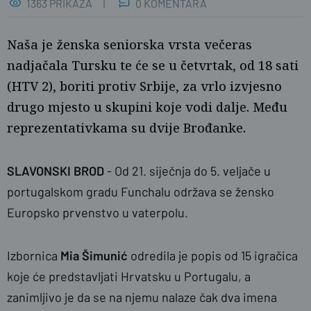
1363 PRIKAZA
0 KOMENTARA
Naša je ženska seniorska vrsta večeras
nadjačala Tursku te će se u četvrtak, od 18 sati
(HTV 2), boriti protiv Srbije, za vrlo izvjesno
drugo mjesto u skupini koje vodi dalje. Među
reprezentativkama su dvije Brođanke.
SLAVONSKI BROD
- Od 21. siječnja do 5. veljače u
portugalskom gradu Funchalu održava se žensko
Europsko prvenstvo u vaterpolu.
Izbornica
Mia Šimunić
odredila je popis od 15 igračica
koje će predstavljati Hrvatsku u Portugalu, a
zanimljivo je da se na njemu nalaze čak dva imena