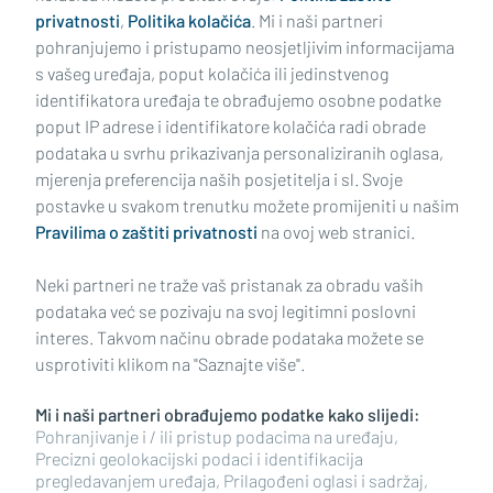
privatnosti
,
Politika kolačića
. Mi i naši partneri
pohranjujemo i pristupamo neosjetljivim informacijama
s vašeg uređaja, poput kolačića ili jedinstvenog
identifikatora uređaja te obrađujemo osobne podatke
poput IP adrese i identifikatore kolačića radi obrade
podataka u svrhu prikazivanja personaliziranih oglasa,
mjerenja preferencija naših posjetitelja i sl. Svoje
Impressum
Uvjeti korištenja
Politika privatnosti
postavke u svakom trenutku možete promijeniti u našim
Pravilima o zaštiti privatnosti
na ovoj web stranici.
Politika kolačića
Kontakt
Pritužbe
Suradnici
Neki partneri ne traže vaš pristanak za obradu vaših
Oglašavanje
podataka već se pozivaju na svoj legitimni poslovni
interes. Takvom načinu obrade podataka možete se
RUBRIKE
usprotiviti klikom na "Saznajte više".
Mi i naši partneri obrađujemo podatke kako slijedi:
BRODSKO-POSAVSKA ŽUPANIJA
Pohranjivanje i / ili pristup podacima na uređaju,
Precizni geolokacijski podaci i identifikacija
pregledavanjem uređaja, Prilagođeni oglasi i sadržaj,
POŽEŠKO-SLAVONSKA ŽUPANIJA