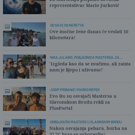
reprezentativac Mario Jurković
OD SAVE DO NERETVE
Ove moćne žene danas će veslati 10
kilometara!
NIKA JULARIĆ, POBJEDNICA MASTERSA, ZA
PLUSPORTAL:
'Izgleda kao da se mučimo, ali zaista
nam je lijepo i uživamo!'
JOSIP PRIBANIĆ I MARKO REPEK
Evo što su osvajači Mastersa u
Slavonskom Brodu rekli za
PlusPortal
ODBOJKAŠKI MASTERS U SLAONSKOM BRODU
Nakon osvajanja pehara, borba na
37 °C brzo se zaboravlja!