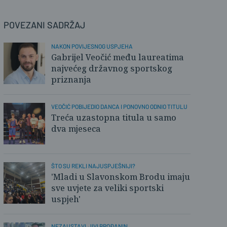
POVEZANI SADRŽAJ
NAKON POVIJESNOG USPJEHA
Gabrijel Veočić među laureatima
najvećeg državnog sportskog
priznanja
VEOČIĆ POBIJEDIO DANCA I PONOVNO ODNIO TITULU
Treća uzastopna titula u samo
dva mjeseca
ŠTO SU REKLI NAJUSPJEŠNIJI?
'Mladi u Slavonskom Brodu imaju
sve uvjete za veliki sportski
uspjeh'
NEZAUSTAVLJIVI BROĐANIN