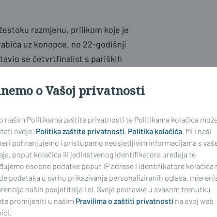
estoku razmjenu, prilikom koje je
 Grabića uz konopce, no 22-godišnji
vio se četvrtfinalist s pariških
zno pogađati, kao što je to učinio
inemo o Vašoj privatnosti
e dionice. Grabić je na trenutak
o "unutra", ali sudac mu je odlučio
o kod boksača iz zagrebačkog
 o našim Politikama zaštite privatnosti te Politikama kolačića mož
ni.
tati ovdje:
Politika zaštite privatnosti
,
Politika kolačića
. Mi i naši
neri pohranjujemo i pristupamo neosjetljivim informacijama s vaš
ja, poput kolačića ili jedinstvenog identifikatora uređaja te
itisnuo Grabića i pogodio ga s
đujemo osobne podatke poput IP adrese i identifikatore kolačića 
o serijom udaraca, no s nešto manje
de podataka u svrhu prikazivanja personaliziranih oglasa, mjerenj
rencija naših posjetitelja i sl. Svoje postavke u svakom trenutku
o među konopcima gledali i sve više
te promijeniti u našim
Pravilima o zaštiti privatnosti
na ovoj web
očić ponovno pogađa snažan široki
ici.