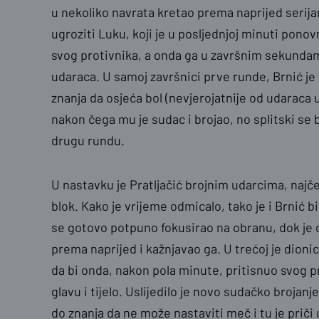
u nekoliko navrata kretao prema naprijed serija
ugroziti Luku, koji je u posljednjoj minuti ponov
svog protivnika, a onda ga u završnim sekunda
udaraca. U samoj završnici prve runde, Brnić je
znanja da osjeća bol (nevjerojatnije od udaraca u
nakon čega mu je sudac i brojao, no splitski se
drugu rundu.
U nastavku je Pratljačić brojnim udarcima, naj
blok. Kako je vrijeme odmicalo, tako je i Brnić bi
se gotovo potpuno fokusirao na obranu, dok je 
prema naprijed i kažnjavao ga. U trećoj je dioni
da bi onda, nakon pola minute, pritisnuo svog p
glavu i tijelo. Uslijedilo je novo sudačko brojanj
do znanja da ne može nastaviti meč i tu je priči