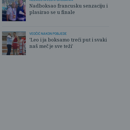
Nadboksao francusku senzaciju i
plasirao se u finale
VEOČIĆ NAKON POBJEDE
'Leo i ja boksamo treći put i svaki
naš meč je sve teži'