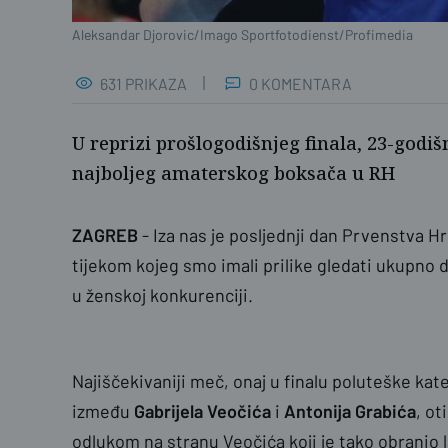
Aleksandar Djorovic/Imago Sportfotodienst/Profimedia
631 PRIKAZA
0 KOMENTARA
U reprizi prošlogodišnjeg finala, 23-godiš
najboljeg amaterskog boksača u RH
ZAGREB
- Iza nas je posljednji dan Prvenstva 
tijekom kojeg smo imali prilike gledati ukupno 
u ženskoj konkurenciji.
Najiščekivaniji meč, onaj u finalu poluteške kat
između
Gabrijela Veočića
i
Antonija Grabića
, o
odlukom na stranu Veočića koji je tako obranio la