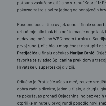
potpuno zasluženo otišla na stranu "Kobre" iz B
pokazao zašto slovi za jednog od ponajvećih hrv
Posebnu poslasticu uvijek donosi finale supert
uzbuđenje bilo ipak bilo nešto manje nego lani,
nedavnog meča na WBC-ovom turniru u Saudijsk
prvoj rundi), nije bio u mogućnost nastupiti na
Pratljačića
u finalu dočekao
Marijan Brnić
. Osje
favorita te svladao Splićanina prekidom u trećoj
Hrvatske u superteškoj diviziji.
Odlučno je Pratljačić ušao u meč, zauzeo središt
dobra zadnja direkta, jedan u tijelo, a drugi u gla
te pokušavao pronaći Osječanina, no bez većih u
otprilike minute u prvoj rundi pogodio novi snaža