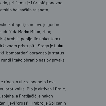
roda, pri čemu je i Grabić ponovno
atskih boksačkih talenata.
eške kategorije, no ove je godine
 budući da
Marko Milun
, zbog
oj Arabiji (pobijedio nokautom u
 državnom pristupiti. Stoga je
Luku
čki "bombarder" opravdao je status
 rundi i tako obranio naslov prvaka
e ringa, a ubrzo pogodio i dva
vu protivnika. Bio je aktivan i Brnić,
spjeha, a Pratljačić je nakon
n lijevi "cross". Hrabro je Splićanin