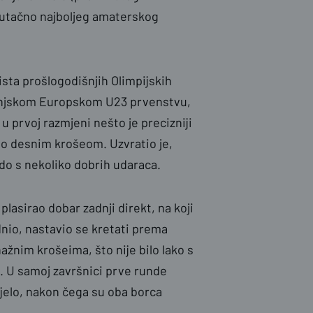
nutačno najboljeg amaterskog
ista prošlogodišnjih Olimpijskih
 lanjskom Europskom U23 prvenstvu,
u prvoj razmjeni nešto je precizniji
no desnim krošeom. Uzvratio je,
do s nekoliko dobrih udaraca.
lasirao dobar zadnji direkt, na koji
odnio, nastavio se kretati prema
nažnim krošeima, što nije bilo lako s
. U samoj završnici prve runde
jelo, nakon čega su oba borca