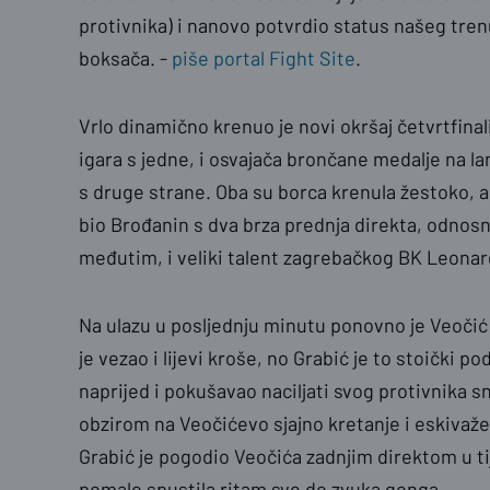
protivnika) i nanovo potvrdio status našeg tre
boksača. -
piše portal Fight Site
.
Vrlo dinamično krenuo je novi okršaj četvrtfinal
igara s jedne, i osvajača brončane medalje na
s druge strane. Oba su borca krenula žestoko, a 
bio Brođanin s dva brza prednja direkta, odnos
međutim, i veliki talent zagrebačkog BK Leonar
Na ulazu u posljednju minutu ponovno je Veočić p
je vezao i lijevi kroše, no Grabić je to stoički p
naprijed i pokušavao naciljati svog protivnika s
obzirom na Veočićevo sjajno kretanje i eskivaže
Grabić je pogodio Veočića zadnjim direktom u ti
pomalo spustila ritam sve do zvuka gonga.