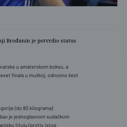
nji Brođanin je potvrdio status
Hrvatske u amaterskom boksu, a
devet finala u muškoj, odnosno šest
egorije (do 80 kilograma)
tišao je jednoglasnom sudačkom
njsku titulu (protiv istog