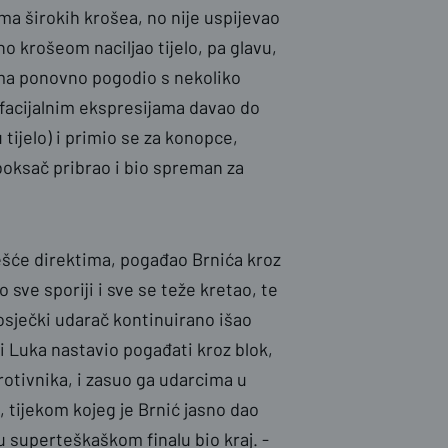
ma širokih krošea, no nije uspijevao
no krošeom naciljao tijelo, pa glavu,
ma ponovno pogodio s nekoliko
 facijalnim ekspresijama davao do
 tijelo) i primio se za konopce,
 boksač pribrao i bio spreman za
češće direktima, pogađao Brnića kroz
o sve sporiji i sve se teže kretao, te
osječki udarač kontinuirano išao
ci Luka nastavio pogađati kroz blok,
rotivnika, i zasuo ga udarcima u
e, tijekom kojeg je Brnić jasno dao
 u superteškaškom finalu bio kraj. -