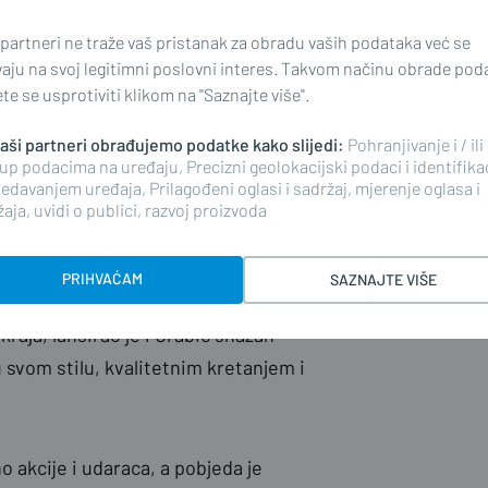
ez većih problema, te nastavio tražiti
etu" na pravi način, dok je njegov
 partneri ne traže vaš pristanak za obradu vaših podataka već se
vaju na svoj legitimni poslovni interes. Takvom načinu obrade pod
unde ponovno zadao nekoliko brzih
e se usprotiviti klikom na "Saznajte više".
 naši partneri obrađujemo podatke kako slijedi:
Pohranjivanje i / ili
up podacima na uređaju, Precizni geolokacijski podaci i identifika
io nekoliko udaraca, no Veočić je to
edavanjem uređaja, Prilagođeni oglasi i sadržaj, mjerenje oglasa i
i, najprije direktom, na kojeg je,
aja, uvidi o publici, razvoj proizvoda
e, međutim, Grabić i dalje prema
. Veočić se nastavio dobro kretati,
PRIHVAĆAM
SAZNAJTE VIŠE
ijevi kroše, a nedugo potom i
kraja, lansirao je i Grabić snažan
u svom stilu, kvalitetnim kretanjem i
 akcije i udaraca, a pobjeda je