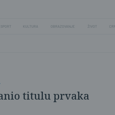
SPORT
KULTURA
OBRAZOVANJE
ŽIVOT
CR
'
anio titulu prvaka