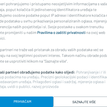
neri pohranjujemo i pristupamo neosjetljivim informacijama s vaš
ja, poput kolačića ili jedinstvenog identifikatora uređaja te
najnoviji
đujemo osobne podatke poput IP adrese i identifikatore kolačića 
de podataka u svrhu prikazivanja personaliziranih oglasa, mjerenj
rencija naših posjetitelja i sl. Svoje postavke u svakom trenutku
te promijeniti u našim
Pravilima o zaštiti privatnosti
na ovoj web
ici.
ima, komentiranje članaka na web portalu i mobilnim
 partneri ne traže vaš pristanak za obradu vaših podataka već se
riranim korisnicima. Svaki korisnik koji želi
vaju na svoj legitimni poslovni interes. Takvom načinu obrade pod
ati s
Pravilima komentiranja
na web portalu i mobilnim
e se usprotiviti klikom na "Saznajte više".
nim stavkom 2. članka 94. Zakona.
 naši partneri obrađujemo podatke kako slijedi:
Pohranjivanje i / ili
up podacima na uređaju, Precizni geolokacijski podaci i identifika
edavanjem uređaja, Prilagođeni oglasi i sadržaj, mjerenje oglasa i
aja, uvidi o publici, razvoj proizvoda
i komentar i pokrenite raspravu.
PRIHVAĆAM
SAZNAJTE VIŠE