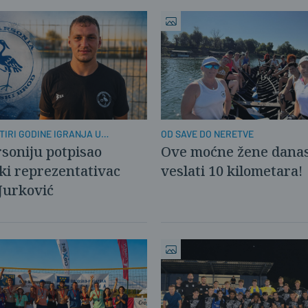
TIRI GODINE IGRANJA U
OD SAVE DO NERETVE
A
soniju potpisao
Ove moćne žene danas
ki reprezentativac
veslati 10 kilometara!
Jurković