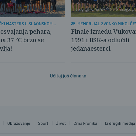
KI MASTERS U SLAONSKOM
35. MEMORIJAL ZVONKO MIKOLČE
osvajanja pehara,
Finale između Vukova
na 37 °C brzo se
1991 i BSK-a odlučili
vlja!
jedanaesterci
Učitaj još članaka
Obrazovanje
Sport
Život
Crna kronika
Iz drugih medija