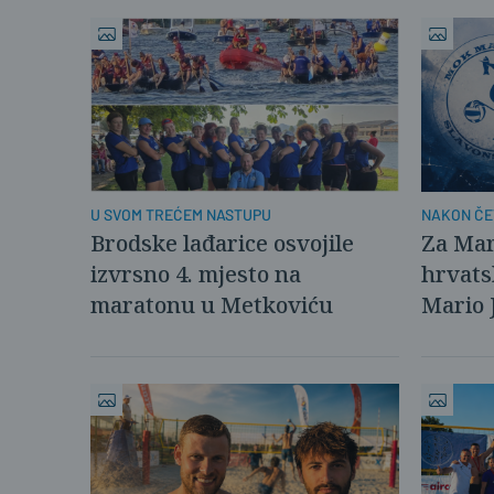
U SVOM TREĆEM NASTUPU
NAKON ČE
KAŠTELIM
Brodske lađarice osvojile
Za Mar
izvrsno 4. mjesto na
hrvats
maratonu u Metkoviću
Mario 