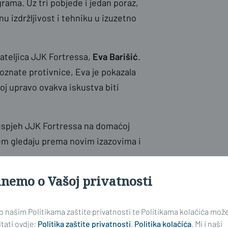
grama. Uz tri pobjede i jedan poraz,
u izdržljivost i tehniku u izuzetno
ateljica JJK Fortressa,
Eva Barišić
.
poznate protivnice, Eva je pokazala
 joj upravo ovakva iskustva biti
i uspjeh JJK Fortressa na domaćoj
njem gledaju prema novim izazovima i
inemo o Vašoj privatnosti
 o našim Politikama zaštite privatnosti te Politikama kolačića mož
tati ovdje:
Politika zaštite privatnosti
,
Politika kolačića
. Mi i naši