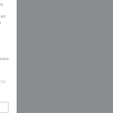
eg
radi
a
ataka
cija