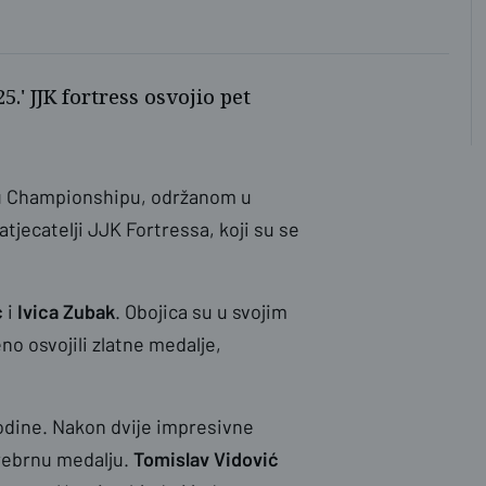
.' JJK fortress osvojio pet
su Championshipu, održanom u
atjecatelji JJK Fortressa, koji su se
ć
i
Ivica Zubak
. Obojica su u svojim
no osvojili zlatne medalje,
godine. Nakon dvije impresivne
srebrnu medalju.
Tomislav Vidović