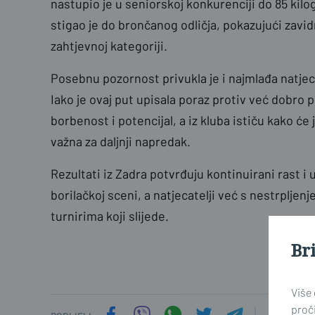
nastupio je u seniorskoj konkurenciji do 85 kilo
stigao je do brončanog odličja, pokazujući zavidn
zahtjevnoj kategoriji.
Posebnu pozornost privukla je i najmlađa natjec
Iako je ovaj put upisala poraz protiv već dobro 
borbenost i potencijal, a iz kluba ističu kako će
važna za daljnji napredak.
Rezultati iz Zadra potvrđuju kontinuirani rast 
borilačkoj sceni, a natjecatelji već s nestrplje
turnirima koji slijede.
Br
Više
proči