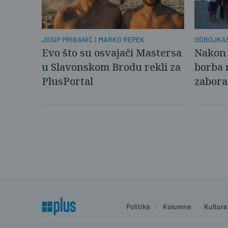
ODBOJKAŠ
JOSIP PRIBANIĆ I MARKO REPEK
BRODU
Nakon 
Evo što su osvajači Mastersa
borba 
u Slavonskom Brodu rekli za
zabora
PlusPortal
Politika
Kolumne
Kultura