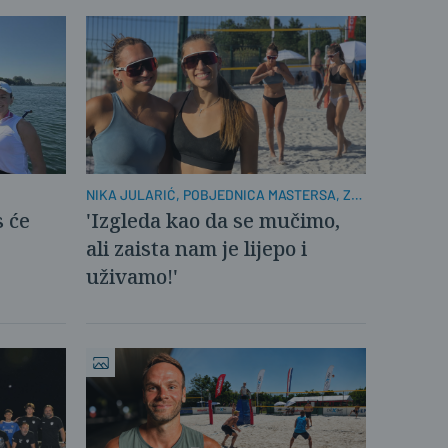
NIKA JULARIĆ, POBJEDNICA MASTERSA, ZA
PLUSPORTAL:
 će
'Izgleda kao da se mučimo,
ali zaista nam je lijepo i
uživamo!'