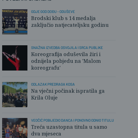
GDJE GOD DOĐU - ODUŠEVE
Brodski klub s 14 medalja
zaključio natjecateljsku godinu
SNAŽNA IZVEDBA OSVOJILA I SRCA PUBLIKE
Koreografija oduševila žiri i
odnijela pobjedu na 'Malom
koreografu'
ODLAZAK PREDRAGA KOSA
Na vječni počinak ispratila ga
Krila Oluje
VEOČIĆ POBIJEDIO DANCA I PONOVNO ODNIO TITULU
Treća uzastopna titula u samo
dva mjeseca