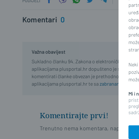
PODIJELI
part
uređa
Komentari
0
obra
obra
prefe
može
stran
Važna obavijest
Sukladno članku 94. Zakona o elektroničkim medij
Neki
aplikacijama plusportal.hr dopušteno je samo regist
pozi
komentirati članke obvezan je prethodno se upozn
možet
aplikacijama plusportal.hr te sa
zabranama propisa
Mi i
prist
pregl
sadrž
Komentirajte prvi!
Trenutno nema komentara, napišite prv