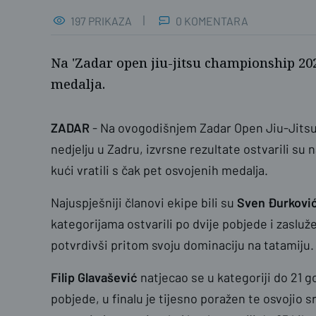
197 PRIKAZA
0 KOMENTARA
Na 'Zadar open jiu-jitsu championship 2025
medalja.
ZADAR
- Na ovogodišnjem Zadar Open Jiu-Jit
nedjelju u Zadru, izvrsne rezultate ostvarili su n
kući vratili s čak pet osvojenih medalja.
Najuspješniji članovi ekipe bili su
Sven Đurkovi
kategorijama ostvarili po dvije pobjede i zasluže
potvrdivši pritom svoju dominaciju na tatamiju.
Filip Glavašević
natjecao se u kategoriji do 21 
pobjede, u finalu je tijesno poražen te osvojio 