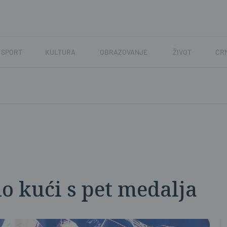
SPORT
KULTURA
OBRAZOVANJE
ŽIVOT
CR
io kući s pet medalja