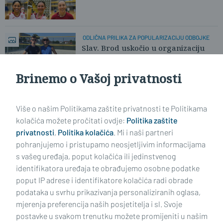
ODLIČNA PRILIKA ZA POPULARIZACIJU ODBOJKE
Slav. Brod uskočio u organizaciju
odbojkaškog Mastersa umjesto Krka
Brinemo o Vašoj privatnosti
Učitaj još članaka
Više o našim Politikama zaštite privatnosti te Politikama
kolačića možete pročitati ovdje:
Politika zaštite
privatnosti
,
Politika kolačića
. Mi i naši partneri
pohranjujemo i pristupamo neosjetljivim informacijama
s vašeg uređaja, poput kolačića ili jedinstvenog
identifikatora uređaja te obrađujemo osobne podatke
poput IP adrese i identifikatore kolačića radi obrade
podataka u svrhu prikazivanja personaliziranih oglasa,
mjerenja preferencija naših posjetitelja i sl. Svoje
Impressum
Uvjeti korištenja
Politika privatnosti
postavke u svakom trenutku možete promijeniti u našim