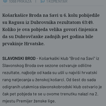
1068 PRIKAZA
1 KOMENTAR
Košarkašice Broda na Savi u 6. kolu pobijedile
su Ragusu iz Dubrovnika rezultatom 63:49.
Koliko je ova pobjeda velika govori činjenica
da su Dubrovčanke zadnjih pet godina bile
prvakinje Hrvatske.
SLAVONSKI BROD
- Košarkaški klub "Brod na Savi" iz
Slavonskog Broda ove sezone ostvaruje odlične
rezultate, najbolje od kada su ušli u najviši hrvatski
rang natjecanja u ženskoj košarci. Od šest do sada
odigranih utakmica slavonskobrodski klub ostvario je
čak pet pobjeda te se u ovome trenutku nalazi na 2.
mjestu Premijer ženske lige.