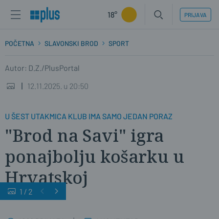
18°
PRIJAVA
POČETNA
SLAVONSKI BROD
SPORT
Autor: D.Z./PlusPortal
12.11.2025. u 20:50
U ŠEST UTAKMICA KLUB IMA SAMO JEDAN PORAZ
"Brod na Savi" igra
ponajbolju košarku u
Hrvatskoj
1
/
2