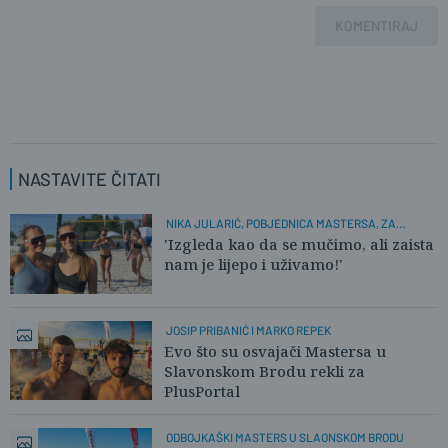
KOMENTIRAJ
NASTAVITE ČITATI
NIKA JULARIĆ, POBJEDNICA MASTERSA, ZA
PLUSPORTAL:
'Izgleda kao da se mučimo, ali zaista
nam je lijepo i uživamo!'
JOSIP PRIBANIĆ I MARKO REPEK
Evo što su osvajači Mastersa u
Slavonskom Brodu rekli za
PlusPortal
ODBOJKAŠKI MASTERS U SLAONSKOM BRODU