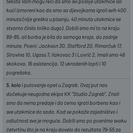
teksta Vam mogu reći da smo svi poslije utakmice išli
kući izmoreni kao da smo sa djevojkama igrali svih 400
minuta (nije greška u pisanju, 40 minuta utakmice se
stvarno činilo toliko dugo). Dobili smo mi to na kraju
89-85, ali borba je bila do samoga kraja, do zadnje
minute. Poeni: Jackson 30, Stafford 20, Rimarčuk 17,
Sirovina 10, Ugass 7, Ilakovac 3 i Lovrić 2. Imali smo 46
skokova, 16 asistencija, 12 ukradenih lopti i 10
pogrešaka.
5. kolo
i putovanje opet u Zagreb. Ovaj put nas
dočekuje neugodna ekipa KK "Studio Zagreb". Znali
smo da nema predaje i da ćemo igrati borbeno kao i
sve utakmice do sada. Kad se pokaže zajedništvo i
odlučnost sve je moguće. Dobili smo po poenima svaku
četvrtinu što je na kraju dovelo do rezultata 79-55 za