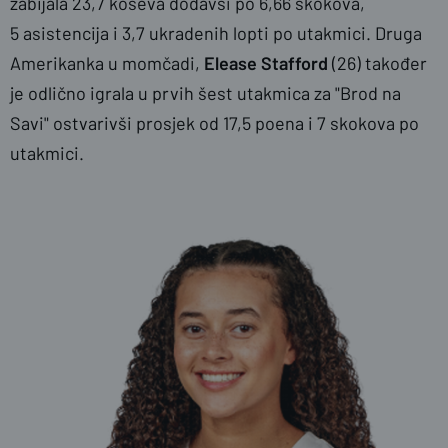
zabijala 23,7 koševa dodavši po 6,66 skokova,
5 asistencija i 3,7 ukradenih lopti po utakmici. Druga
Amerikanka u momčadi,
Elease Stafford
(26) također
je odlično igrala u prvih šest utakmica za "Brod na
Savi" ostvarivši prosjek od 17,5 poena i 7 skokova po
utakmici.