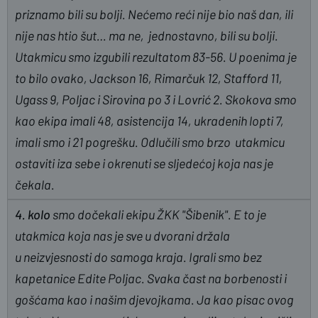
priznamo bili su bolji. Nećemo reći nije bio naš dan, ili
nije nas htio šut… ma ne, jednostavno, bili su bolji.
Utakmicu smo izgubili rezultatom 83-56. U poenima je
to bilo ovako, Jackson 16, Rimarčuk 12, Stafford 11,
Ugass 9, Poljac i Sirovina po 3 i Lovrić 2. Skokova smo
kao ekipa imali 48, asistencija 14, ukradenih lopti 7,
imali smo i 21 pogrešku. Odlučili smo brzo utakmicu
ostaviti iza sebe i okrenuti se sljedećoj koja nas je
čekala.
4. kolo
smo dočekali ekipu ŽKK "Šibenik". E to je
utakmica koja nas je sve u dvorani držala
u neizvjesnosti do samoga kraja. Igrali smo bez
kapetanice Edite Poljac. Svaka čast na borbenosti i
gošćama kao i našim djevojkama. Ja kao pisac ovog