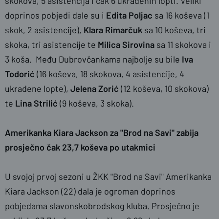
skokova, 5 asistencija i čak 6 ukradenih lopti. Veliki
doprinos pobjedi dale su i
Edita Poljac
sa 16 koševa (1
skok, 2 asistencije),
Klara Rimarčuk
sa 10 koševa, tri
skoka, tri asistencije te
Milica Sirovina
sa 11 skokova i
3 koša. Među Dubrovčankama najbolje su bile
Iva
Todorić
(16 koševa, 18 skokova, 4 asistencije, 4
ukradene lopte),
Jelena Zorić
(12 koševa, 10 skokova)
te
Lina Strilić
(9 koševa, 3 skoka).
Amerikanka Kiara Jackson za "Brod na Savi" zabija
prosječno čak 23,7 koševa po utakmici
U svojoj prvoj sezoni u ŽKK "Brod na Savi" Amerikanka
Kiara Jackson (22) dala je ogroman doprinos
pobjedama slavonskobrodskog kluba. Prosječno je