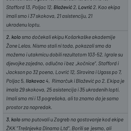
Stafford 13, Poljac 12,
Blažević
2,
Lovrić
2. Kao ekipa
imali smo i 37 skokova, 21 asistenciju, 21
ukradenu loptu.
2. kolo
smo dočekali ekipu Košarkaške akademije
Žane Lelas. Nismo stali ni tada, pokazali smo da
možemo i utakmicu dobili rezultatom 103-52. Igrale su
djevojke zajedno, odlučno i bez „kočnice“. Stafford i
Jackson po 32 poena, Lovrić 12, Sirovina i Ugass po 7,
Poljac 5,
Ilakovac
4, Rimarčuk i Blažević po 2. Ekipa je
imala 29 skokova, 25 asistencija i 35 ukradenih lopti.
Imali smo mi i 13 pogrešaka, ali to znamo da je samo
prostor za napredak.
3. kolo
smo putovali u Zagreb na gostovanje kod ekipe
ŽKK "Trešnjevka Dinamo Ltd". Borili se jesmo, ali