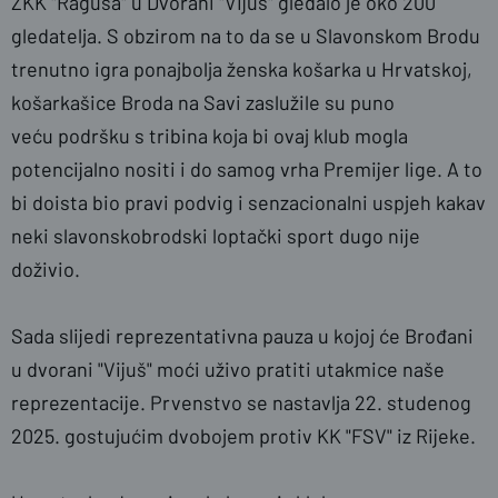
ŽKK "Ragusa" u Dvorani "Vijuš" gledalo je oko 200
gledatelja. S obzirom na to da se u Slavonskom Brodu
trenutno igra ponajbolja ženska košarka u Hrvatskoj,
košarkašice Broda na Savi zaslužile su puno
veću podršku s tribina koja bi ovaj klub mogla
potencijalno nositi i do samog vrha Premijer lige. A to
bi doista bio pravi podvig i senzacionalni uspjeh kakav
neki slavonskobrodski loptački sport dugo nije
doživio.
Sada slijedi reprezentativna pauza u kojoj će Brođani
u dvorani "Vijuš" moći uživo pratiti utakmice naše
reprezentacije. Prvenstvo se nastavlja 22. studenog
2025. gostujućim dvobojem protiv KK "FSV" iz Rijeke.