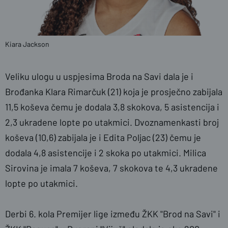
Kiara Jackson
Veliku ulogu u uspjesima Broda na Savi dala je i
Brođanka Klara Rimarčuk (21)
koja je prosječno zabijala
11,5 koševa čemu je dodala 3,8 skokova, 5 asistencija i
2,3 ukradene lopte po utakmici. Dvoznamenkasti broj
koševa (10,6) zabijala je i Edita Poljac (23) čemu je
dodala 4,8 asistencije i 2 skoka po utakmici. Milica
Sirovina je imala 7 koševa, 7 skokova te 4,3 ukradene
lopte po utakmici.
Derbi 6. kola Premijer lige između ŽKK "Brod na Savi" i