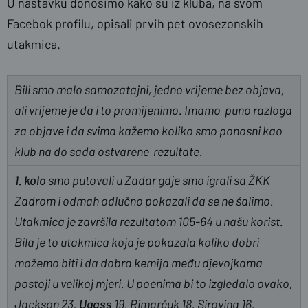
U nastavku donosimo kako su iz kluba, na svom
Facebok profilu, opisali prvih pet ovosezonskih
utakmica.
Bili smo malo samozatajni, jedno vrijeme bez objava,
ali vrijeme je da i to promijenimo. Imamo puno razloga
za objave i da svima kažemo koliko smo ponosni kao
klub na do sada ostvarene rezultate.
1. kolo
smo putovali u Zadar gdje smo igrali sa ŽKK
Zadrom i odmah odlučno pokazali da se ne šalimo.
Utakmica je završila rezultatom 105-64 u našu korist.
Bila je to utakmica koja je pokazala koliko dobri
možemo biti i da dobra kemija među djevojkama
postoji u velikoj mjeri. U poenima bi to izgledalo ovako,
Jackson 23,
Ugass
19, Rimarčuk 18, Sirovina 16,