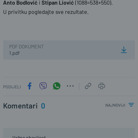
Anto Bodlović
i
Stipan Liović
(1088=538+550).
U privitku pogledajte sve rezultate.
PDF DOKUMENT
1.pdf
PODIJELI
Komentari
0
najnoviji
Važna obavijest