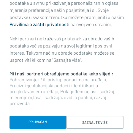
podataka u svrhu prikazivanja personaliziranih oglasa,
mjerenja preferencija naših posjetitelja i sl. Svoje
Impressum
Uvjeti korištenja
Politika privatnosti
postavke u svakom trenutku možete promijeniti u našim
Pravilima o zaštiti privatnosti
na ovoj web stranici.
Politika kolačića
Kontakt
Pritužbe
Suradnici
Neki partneri ne traže vaš pristanak za obradu vaših
Oglašavanje
podataka već se pozivaju na svoj legitimni poslovni
interes. Takvom načinu obrade podataka možete se
RUBRIKE
usprotiviti klikom na "Saznajte više".
Mi i naši partneri obrađujemo podatke kako slijedi:
BRODSKO-POSAVSKA ŽUPANIJA
Pohranjivanje i / ili pristup podacima na uređaju,
Precizni geolokacijski podaci i identifikacija
pregledavanjem uređaja, Prilagođeni oglasi i sadržaj,
POŽEŠKO-SLAVONSKA ŽUPANIJA
mjerenje oglasa i sadržaja, uvidi o publici, razvoj
proizvoda
Copyright © 2026 plusportal.hr, sva prava pridržana
PRIHVAĆAM
SAZNAJTE VIŠE
Designed & developed by Smart Code