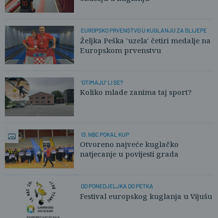
EUROPSKO PRVENSTVO U KUGLANJU ZA SLIJEPE
Željka Peška 'uzela' četiri medalje na
Europskom prvenstvu
'OTIMAJU' LI SE?
Koliko mlade zanima taj sport?
13. NBC POKAL KUP
Otvoreno najveće kuglačko
natjecanje u povijesti grada
OD PONEDJELJKA DO PETKA
Festival europskog kuglanja u Vijušu