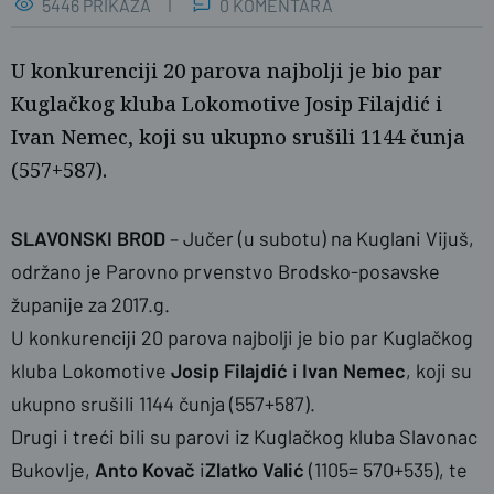
5446 PRIKAZA
0 KOMENTARA
U konkurenciji 20 parova najbolji je bio par
Kuglačkog kluba Lokomotive Josip Filajdić i
Ivan Nemec, koji su ukupno srušili 1144 čunja
(557+587).
SLAVONSKI BROD
– Jučer (u subotu) na Kuglani Vijuš,
naslovnica
IS/SBplus
održano je Parovno prvenstvo Brodsko-posavske
županije za 2017.g.
U konkurenciji 20 parova najbolji je bio par Kuglačkog
kluba Lokomotive
Josip Filajdić
i
Ivan Nemec
, koji su
ukupno srušili 1144 čunja (557+587).
Drugi i treći bili su parovi iz Kuglačkog kluba Slavonac
Bukovlje,
Anto Kovač
i
Zlatko Valić
(1105= 570+535), te