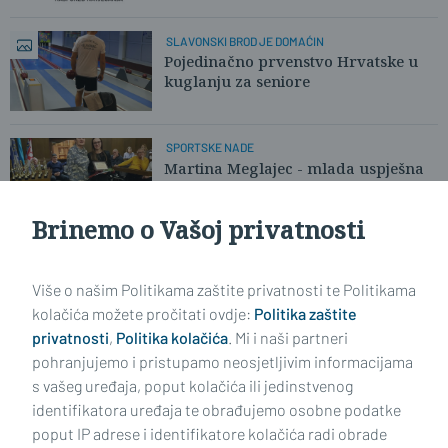
SLAVONSKI BROD JE DOMAĆIN
Pojedinačno prvenstvo Hrvatske u
kuglanju za seniore
SPORTSKE NADE
Martina Meglajec - mlada uspješna
kuglačica
Brinemo o Vašoj privatnosti
Učitaj još članaka
Više o našim Politikama zaštite privatnosti te Politikama
kolačića možete pročitati ovdje:
Politika zaštite
privatnosti
,
Politika kolačića
. Mi i naši partneri
pohranjujemo i pristupamo neosjetljivim informacijama
s vašeg uređaja, poput kolačića ili jedinstvenog
identifikatora uređaja te obrađujemo osobne podatke
poput IP adrese i identifikatore kolačića radi obrade