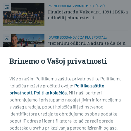
35. MEMORIJAL ZVONKO MIKOLČEVIĆ
Finale između Vukovara 1991 i BSK-a
odlučili jedanaesterci
DAVOR BOGDANOVIĆ ZA PLUSPORTAL:
'Tereni su odlični. Nadam se da će u
nedjelju biti više publike.'
Brinemo o Vašoj privatnosti
Učitaj još članaka
Više o našim Politikama zaštite privatnosti te Politikama
kolačića možete pročitati ovdje:
Politika zaštite
privatnosti
,
Politika kolačića
. Mi i naši partneri
pohranjujemo i pristupamo neosjetljivim informacijama
s vašeg uređaja, poput kolačića ili jedinstvenog
identifikatora uređaja te obrađujemo osobne podatke
poput IP adrese i identifikatore kolačića radi obrade
podataka u svrhu prikazivanja personaliziranih oglasa,