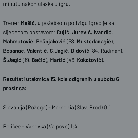
minutu nakon ulaska u igru.
Trener
Mašić
, u požeškom podvigu igrao je sa
sljedećom postavom:
Čujić
,
Jurević
,
Ivandić
,
Mahmutović
,
Bošnjaković
(58.
Mustedanagić
),
Bosanac
,
Valentić
,
S.Jagić
,
Didovič
(84. Radman),
Š.Jagić
(19.
Bačić
),
Martić
(46.
Kokotović
).
Rezultati utakmica 15. kola odigranih u subotu 6.
prosinca:
Slavonija (Požega) - Marsonia (Slav. Brod) 0:1
Belišće - Vapovka (Valpovo) 1:4