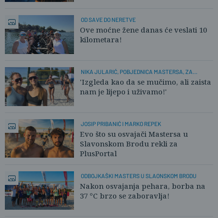
OD SAVE DO NERETVE
Ove moćne žene danas će veslati 10
kilometara!
NIKA JULARIĆ, POBJEDNICA MASTERSA, ZA
PLUSPORTAL:
'Izgleda kao da se mučimo, ali zaista
nam je lijepo i uživamo!'
JOSIP PRIBANIĆ I MARKO REPEK
Evo što su osvajači Mastersa u
Slavonskom Brodu rekli za
PlusPortal
ODBOJKAŠKI MASTERS U SLAONSKOM BRODU
Nakon osvajanja pehara, borba na
37 °C brzo se zaboravlja!