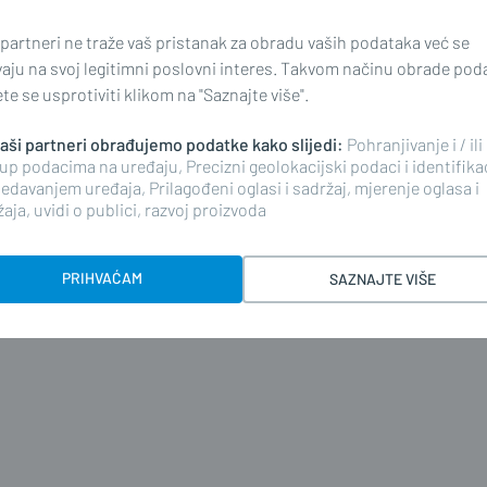
 partneri ne traže vaš pristanak za obradu vaših podataka već se
vaju na svoj legitimni poslovni interes. Takvom načinu obrade pod
e se usprotiviti klikom na "Saznajte više".
ar 1946 (Sl.Brod)
 naši partneri obrađujemo podatke kako slijedi:
Pohranjivanje i / ili
up podacima na uređaju, Precizni geolokacijski podaci i identifika
edavanjem uređaja, Prilagođeni oglasi i sadržaj, mjerenje oglasa i
aja, uvidi o publici, razvoj proizvoda
PRIHVAĆAM
SAZNAJTE VIŠE