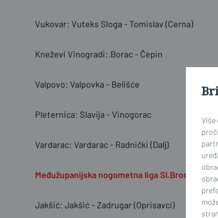
Vukovar: Vuteks Sloga - Tomislav (Cerna)
Kneževi Vinogradi:.Borac - Čepin
Valpovo: Valpovka - Belišće
Br
Pleternica: Slavija - Vinogorac
Više
proči
part
Vardarac: Vardarac - Radnički (Dalj)
uređa
obra
Međužupanijska nogometna liga Sl.Brod-Požega, 
obra
prefe
može
Jakšić: Jakšić - Zadrugar (Oprisavci)
stran