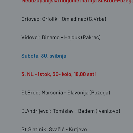
Međužupanijska nogometna liga Sl.Brod-Požega, 
Oriovac: Oriolik - Omladinac (G.Vrba)
Vidovci: Dinamo - Hajduk (Pakrac)
Subota, 30. svibnja
3. NL - istok, 30- kolo, 18,00 sati
Sl.Brod: Marsonia - Slavonija (Požega)
D.Andrijevci: Tomislav - Bedem (Ivankovo)
St.Slatinik: Svačić - Kutjevo