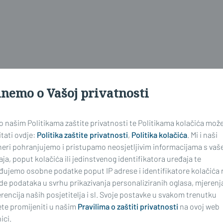
inemo o Vašoj privatnosti
 o našim Politikama zaštite privatnosti te Politikama kolačića mož
tati ovdje:
Politika zaštite privatnosti
,
Politika kolačića
. Mi i naši
neri pohranjujemo i pristupamo neosjetljivim informacijama s vaš
ja, poput kolačića ili jedinstvenog identifikatora uređaja te
đujemo osobne podatke poput IP adrese i identifikatore kolačića 
26. kolo, 18,00 sati
de podataka u svrhu prikazivanja personaliziranih oglasa, mjerenj
rencija naših posjetitelja i sl. Svoje postavke u svakom trenutku
te promijeniti u našim
Pravilima o zaštiti privatnosti
na ovoj web
ici.