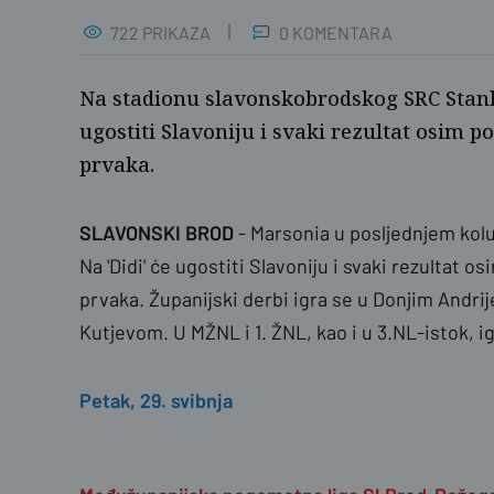
722 PRIKAZA
0 KOMENTARA
Na stadionu slavonskobrodskog SRC Stank
ugostiti Slavoniju i svaki rezultat osim p
prvaka.
SLAVONSKI BROD
- Marsonia u posljednjem kolu
Na 'Didi' će ugostiti Slavoniju i svaki rezultat 
prvaka. Županijski derbi igra se u Donjim Andri
Kutjevom. U MŽNL i 1. ŽNL, kao i u 3.NL-istok, ig
Petak, 29. svibnja