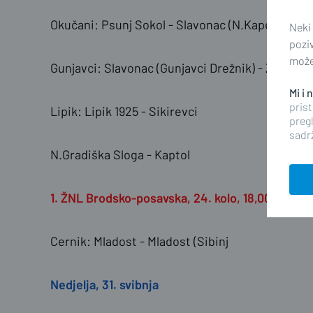
Okučani: Psunj Sokol - Slavonac (N.Kapela<<9
Neki
pozi
možet
Gunjavci: Slavonac (Gunjavci Drežnik) - Željeznič
Mi i
prist
Lipik: Lipik 1925 - Sikirevci
pregl
sadrž
N.Gradiška Sloga - Kaptol
1. ŽNL Brodsko-posavska, 24. kolo, 18,00 sati
Cernik: Mladost - Mladost (Sibinj
Nedjelja, 31. svibnja