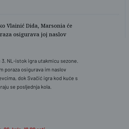
o Vlainić Dida, Marsonia će
oraza osigurava joj naslov
 3. NL-istok igra utakmicu sezone.
osim poraza osigurava im naslov
jevcima, dok Svačić igra kod kuće s
raju se posljednja kola.