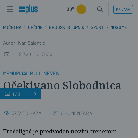
30°
PRIJAVA
POČETNA
OPĆINE
BRODSKI STUPNIK
SPORT
NOGOMET
Autor: Ivan Salantić
18.7.2011. u 07:00
MEMORIJAL MIJO I NEVEN
Očekivano Slobodnica
1
/
3
3773 PRIKAZA
0 KOMENTARA
Trećeligaš je predvođen novim trenerom