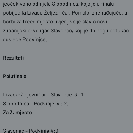
jeočekivano odnijela Slobodnica, koja je u finalu
pobijedila Livadu Željezničar. Pomalo iznenađujuće, u
naslovnica
borbi za treće mjesto uvjerljivo je slavio novi
županijski prvoligaš Slavonac, koji je do nogu potukao
susjede Podvinjce.
Rezultati
Polufinale
Livada-Željezničar – Slavonac 3 : 1
Slobodnica – Podvinje 4 : 2.
Za 3. mjesto
Slavonac – Podvinje 4:0