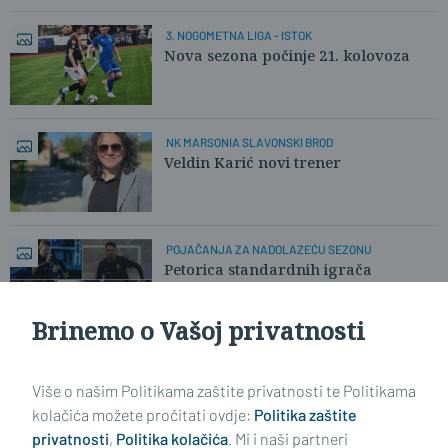
3. NOGOMETNA LIGA - ISTOK
Nova sezona počinje 21. kolovoza
NK MARSONIA SLAVONSKI BROD
Veldin Karić novi trener
POJAČANJA ZA NADOLAZEĆU SEZONU
Petorica standardnih igrača
Marsonije prešla u Vinogorac!
Brinemo o Vašoj privatnosti
Učitaj još članaka
Više o našim Politikama zaštite privatnosti te Politikama
kolačića možete pročitati ovdje:
Politika zaštite
privatnosti
,
Politika kolačića
. Mi i naši partneri