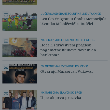
JUČER SU ODIGRANE POLUFINALNE UTAKMICE
Evo tko će igrati u finalu Memorijala
'Zvonko Mikolčević' u Ruščici
NAJSKUPLJU CIJENU MOGAO BI PLATITI
AMATERSKI SPORT
Hoće li zdravstveni pregledi
nogometne klubove dovesti do
bankrota?
35. MEMORIJAL ZVONKO MIKOLČEVIĆ
Otvaraju Marsonia i Vukovar
NK MARSONIA SLAVONSKI BROD
U petak prva prozivka