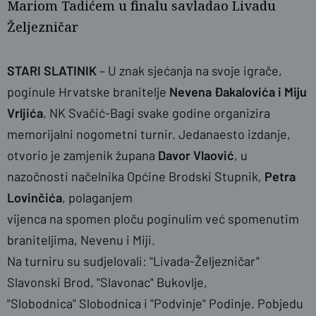
Mariom Tadićem u finalu savladao Livadu
Željezničar
STARI SLATINIK
– U znak sjećanja na svoje igrače,
poginule Hrvatske branitelje
Nevena Đakalovića i Miju
Vrljića
, NK Svačić-Bagi svake godine organizira
memorijalni nogometni turnir. Jedanaesto izdanje,
otvorio je zamjenik župana
Davor Vlaović
, u
nazočnosti načelnika Općine Brodski Stupnik,
Petra
Lovinčića
, polaganjem
vijenca na spomen ploču poginulim već spomenutim
braniteljima, Nevenu i Miji.
Na turniru su sudjelovali: "Livada-Željezničar"
Slavonski Brod, "Slavonac" Bukovlje,
"Slobodnica" Slobodnica i "Podvinje" Podinje. Pobjedu