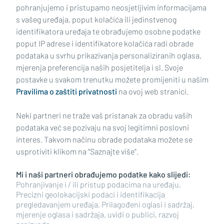
pohranjujemo i pristupamo neosjetljivim informacijama
s vašeg uređaja, poput kolačića ili jedinstvenog
identifikatora uređaja te obrađujemo osobne podatke
poput IP adrese i identifikatore kolačića radi obrade
podataka u svrhu prikazivanja personaliziranih oglasa,
mjerenja preferencija naših posjetitelja i sl. Svoje
Impressum
Uvjeti korištenja
Politika privatnosti
postavke u svakom trenutku možete promijeniti u našim
Pravilima o zaštiti privatnosti
na ovoj web stranici.
Politika kolačića
Kontakt
Pritužbe
Suradnici
Neki partneri ne traže vaš pristanak za obradu vaših
Oglašavanje
podataka već se pozivaju na svoj legitimni poslovni
interes. Takvom načinu obrade podataka možete se
RUBRIKE
usprotiviti klikom na "Saznajte više".
Mi i naši partneri obrađujemo podatke kako slijedi:
BRODSKO-POSAVSKA ŽUPANIJA
Pohranjivanje i / ili pristup podacima na uređaju,
Precizni geolokacijski podaci i identifikacija
pregledavanjem uređaja, Prilagođeni oglasi i sadržaj,
POŽEŠKO-SLAVONSKA ŽUPANIJA
mjerenje oglasa i sadržaja, uvidi o publici, razvoj