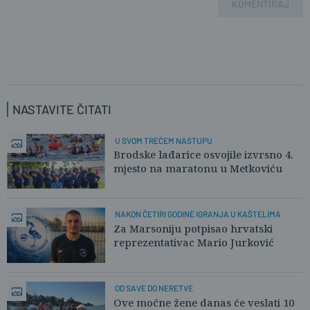
KOMENTIRAJ
NASTAVITE ČITATI
U SVOM TREĆEM NASTUPU
Brodske lađarice osvojile izvrsno 4.
mjesto na maratonu u Metkoviću
NAKON ČETIRI GODINE IGRANJA U KAŠTELIMA
Za Marsoniju potpisao hrvatski
reprezentativac Mario Jurković
OD SAVE DO NERETVE
Ove moćne žene danas će veslati 10