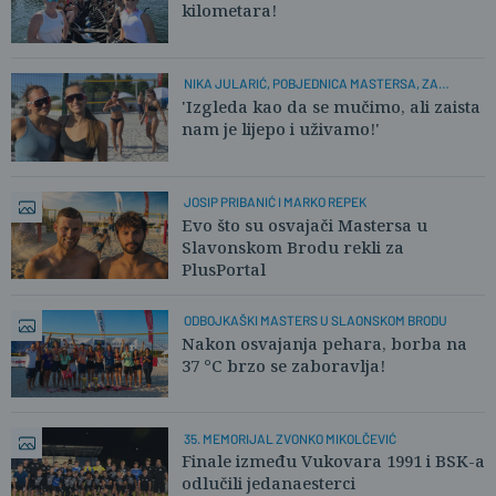
kilometara!
NIKA JULARIĆ, POBJEDNICA MASTERSA, ZA
PLUSPORTAL:
'Izgleda kao da se mučimo, ali zaista
nam je lijepo i uživamo!'
JOSIP PRIBANIĆ I MARKO REPEK
Evo što su osvajači Mastersa u
Slavonskom Brodu rekli za
PlusPortal
ODBOJKAŠKI MASTERS U SLAONSKOM BRODU
Nakon osvajanja pehara, borba na
37 °C brzo se zaboravlja!
35. MEMORIJAL ZVONKO MIKOLČEVIĆ
Finale između Vukovara 1991 i BSK-a
odlučili jedanaesterci