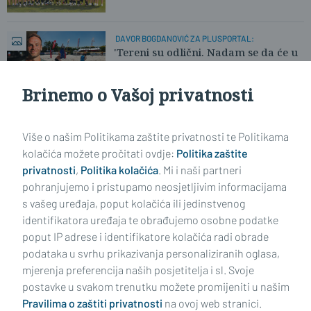
DAVOR BOGDANOVIĆ ZA PLUSPORTAL:
'Tereni su odlični. Nadam se da će u
nedjelju biti više publike.'
Brinemo o Vašoj privatnosti
Učitaj još članaka
Više o našim Politikama zaštite privatnosti te Politikama
kolačića možete pročitati ovdje:
Politika zaštite
privatnosti
,
Politika kolačića
. Mi i naši partneri
pohranjujemo i pristupamo neosjetljivim informacijama
s vašeg uređaja, poput kolačića ili jedinstvenog
identifikatora uređaja te obrađujemo osobne podatke
poput IP adrese i identifikatore kolačića radi obrade
podataka u svrhu prikazivanja personaliziranih oglasa,
mjerenja preferencija naših posjetitelja i sl. Svoje
Impressum
Uvjeti korištenja
Politika privatnosti
postavke u svakom trenutku možete promijeniti u našim
Pravilima o zaštiti privatnosti
na ovoj web stranici.
Politika kolačića
Kontakt
Pritužbe
Suradnici