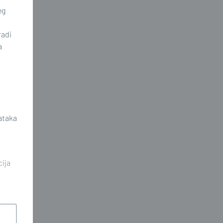
eg
radi
a
ataka
cija