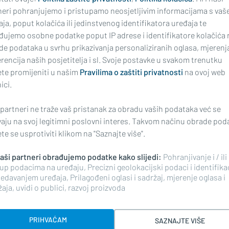
neri pohranjujemo i pristupamo neosjetljivim informacijama s vaš
ja, poput kolačića ili jedinstvenog identifikatora uređaja te
najnoviji
đujemo osobne podatke poput IP adrese i identifikatore kolačića 
de podataka u svrhu prikazivanja personaliziranih oglasa, mjerenj
rencija naših posjetitelja i sl. Svoje postavke u svakom trenutku
te promijeniti u našim
Pravilima o zaštiti privatnosti
na ovoj web
ici.
ima, komentiranje članaka na web portalu i mobilnim
 partneri ne traže vaš pristanak za obradu vaših podataka već se
riranim korisnicima. Svaki korisnik koji želi
vaju na svoj legitimni poslovni interes. Takvom načinu obrade pod
ati s
Pravilima komentiranja
na web portalu i mobilnim
e se usprotiviti klikom na "Saznajte više".
nim stavkom 2. članka 94. Zakona.
 naši partneri obrađujemo podatke kako slijedi:
Pohranjivanje i / ili
up podacima na uređaju, Precizni geolokacijski podaci i identifika
edavanjem uređaja, Prilagođeni oglasi i sadržaj, mjerenje oglasa i
aja, uvidi o publici, razvoj proizvoda
i komentar i pokrenite raspravu.
PRIHVAĆAM
SAZNAJTE VIŠE