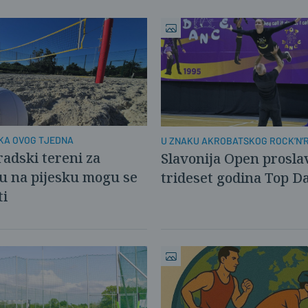
KA OVOG TJEDNA
U ZNAKU AKROBATSKOG ROCK’N’
radski tereni za
Slavonija Open prosla
u na pijesku mogu se
trideset godina Top D
ti