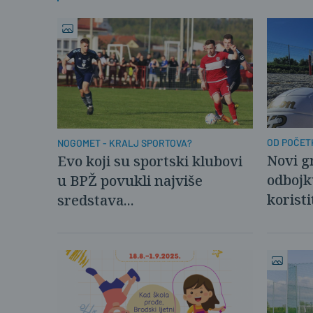
OD POČET
NOGOMET - KRALJ SPORTOVA?
Novi g
Evo koji su sportski klubovi
odbojk
u BPŽ povukli najviše
koristi
sredstava...