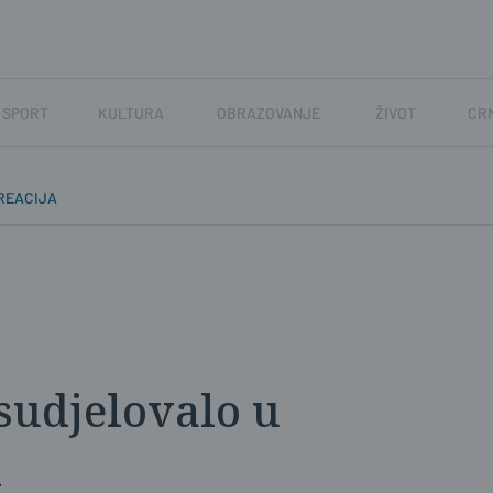
SPORT
KULTURA
OBRAZOVANJE
ŽIVOT
CR
REACIJA
sudjelovalo u
i