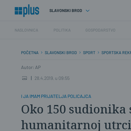
SLAVONSKI BROD
NASLOVNICA
POLITIKA
GOSPODARSTVO
POČETNA
SLAVONSKI BROD
SPORT
SPORTSKA REK
Autor: AP
28.4.2019. u 09:55
I JA IMAM PRIJATELJA POLICAJCA
Oko 150 sudionika 
humanitarnoj utrc