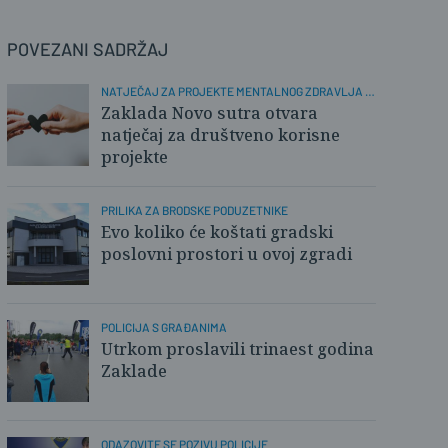
POVEZANI SADRŽAJ
NATJEČAJ ZA PROJEKTE MENTALNOG ZDRAVLJA I
PODRŠKE
Zaklada Novo sutra otvara
natječaj za društveno korisne
projekte
PRILIKA ZA BRODSKE PODUZETNIKE
Evo koliko će koštati gradski
poslovni prostori u ovoj zgradi
POLICIJA S GRAĐANIMA
Utrkom proslavili trinaest godina
Zaklade
ODAZOVITE SE POZIVU POLICIJE