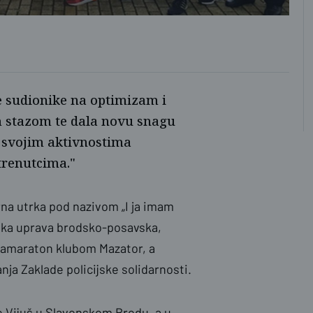
nas
e sudionike na optimizam i
om stazom te dala novu snagu
e svojim aktivnostima
 trenutcima."
na utrka pod nazivom „I ja imam
cijska uprava brodsko-posavska,
ltramaraton klubom Mazator, a
ja Zaklade policijske solidarnosti.
ne Vijuš u Slavonskom Brodu, a u