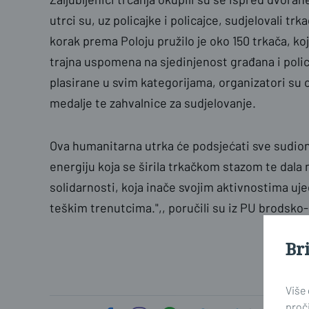
utrci su, uz policajke i policajce, sudjelovali trk
korak prema Poloju pružilo je oko 150 trkača, ko
trajna uspomena na sjedinjenost građana i polici
plasirane u svim kategorijama, organizatori su o
medalje te zahvalnice za sudjelovanje.
Ova humanitarna utrka će podsjećati sve sudion
energiju koja se širila trkačkom stazom te dala 
solidarnosti, koja inače svojim aktivnostima uje
teškim trenutcima.",, poručili su iz PU brodsko
Br
Više
proči