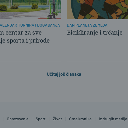
ALENDAR TURNIRA I DOGAĐANJA
DAN PLANETA ZEMLJA
n centar za sve
Bicikliranje i trčanje
lje sporta i prirode
Učitaj još članaka
Obrazovanje
Sport
Život
Crna kronika
Iz drugih medija