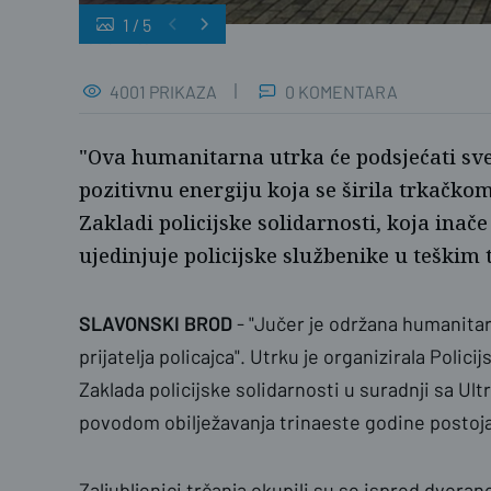
1
/
5
naslovnica
4001 PRIKAZA
0 KOMENTARA
"Ova humanitarna utrka će podsjećati sv
pozitivnu energiju koja se širila trkačk
Zakladi policijske solidarnosti, koja inač
ujedinjuje policijske službenike u teškim
SLAVONSKI BROD
- "Jučer je održana humanitar
prijatelja policajca". Utrku je organizirala Poli
Zaklada policijske solidarnosti u suradnji sa U
povodom obilježavanja trinaeste godine postojan
Zaljubljenici trčanja okupili su se ispred dvora