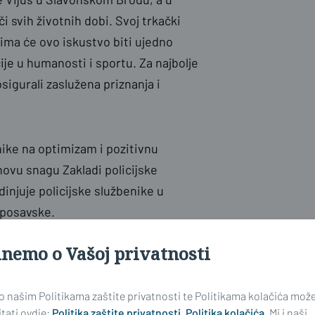
ači svih životnih dobi. Svoj trkački
jima će ovo iskustvo biti ujedno
je u humanosti i sportu. Za najbolje
sigurali zaslužena priznanja i
ike na optimizam i pozitivnu
novu snagu Zakladi policijske
dinjuje policijske službenike u
-posavske.
inemo o Vašoj privatnosti
 o našim Politikama zaštite privatnosti te Politikama kolačića mož
tati ovdje:
Politika zaštite privatnosti
,
Politika kolačića
. Mi i naši