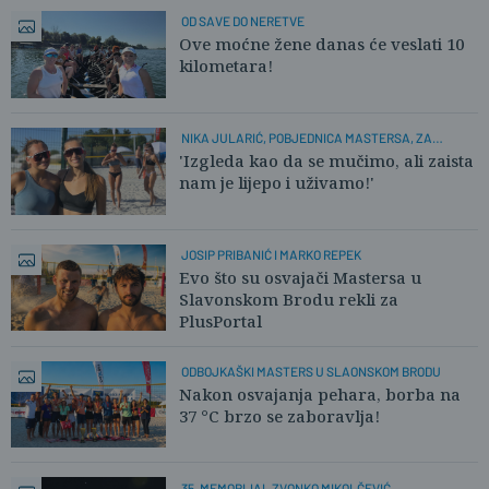
OD SAVE DO NERETVE
Ove moćne žene danas će veslati 10
kilometara!
NIKA JULARIĆ, POBJEDNICA MASTERSA, ZA
PLUSPORTAL:
'Izgleda kao da se mučimo, ali zaista
nam je lijepo i uživamo!'
JOSIP PRIBANIĆ I MARKO REPEK
Evo što su osvajači Mastersa u
Slavonskom Brodu rekli za
PlusPortal
ODBOJKAŠKI MASTERS U SLAONSKOM BRODU
Nakon osvajanja pehara, borba na
37 °C brzo se zaboravlja!
35. MEMORIJAL ZVONKO MIKOLČEVIĆ