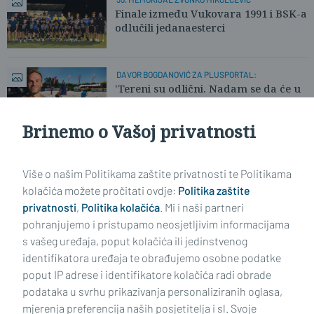
Finale između Vukovara 1991 i BSK-a
odlučili jedanaesterci
DAVOR BOGDANOVIĆ ZA PLUSPORTAL:
'Tereni su odlični. Nadam se da će u
nedjelju biti više publike.'
Brinemo o Vašoj privatnosti
Učitaj još članaka
Više o našim Politikama zaštite privatnosti te Politikama
kolačića možete pročitati ovdje:
Politika zaštite
privatnosti
,
Politika kolačića
. Mi i naši partneri
pohranjujemo i pristupamo neosjetljivim informacijama
s vašeg uređaja, poput kolačića ili jedinstvenog
identifikatora uređaja te obrađujemo osobne podatke
poput IP adrese i identifikatore kolačića radi obrade
podataka u svrhu prikazivanja personaliziranih oglasa,
mjerenja preferencija naših posjetitelja i sl. Svoje