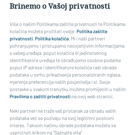
Brinemo o Vašoj privatnosti
Učitaj još članaka
Više o našim Politikama zaštite privatnosti te Politikama
kolačića možete pročitati ovdje:
Politika zaštite
privatnosti
,
Politika kolačića
. Mi i naši partneri
pohranjujemo i pristupamo neosjetljivim informacijama
s vašeg uređaja, poput kolačića ili jedinstvenog
identifikatora uređaja te obrađujemo osobne podatke
poput IP adrese i identifikatore kolačića radi obrade
podataka u svrhu prikazivanja personaliziranih oglasa,
mjerenja preferencija naših posjetitelja i sl. Svoje
Impressum
Uvjeti korištenja
Politika privatnosti
postavke u svakom trenutku možete promijeniti u našim
Pravilima o zaštiti privatnosti
na ovoj web stranici.
Politika kolačića
Kontakt
Pritužbe
Suradnici
Neki partneri ne traže vaš pristanak za obradu vaših
Oglašavanje
podataka već se pozivaju na svoj legitimni poslovni
interes. Takvom načinu obrade podataka možete se
RUBRIKE
usprotiviti klikom na "Saznajte više".