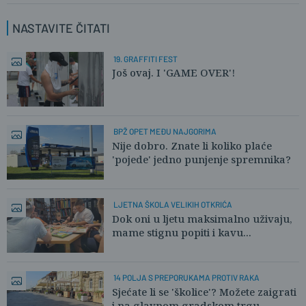
NASTAVITE ČITATI
19. GRAFFITI FEST
Još ovaj. I 'GAME OVER'!
BPŽ OPET MEĐU NAJGORIMA
Nije dobro. Znate li koliko plaće
'pojede' jedno punjenje spremnika?
LJETNA ŠKOLA VELIKIH OTKRIĆA
Dok oni u ljetu maksimalno uživaju,
mame stignu popiti i kavu...
14 POLJA S PREPORUKAMA PROTIV RAKA
Sjećate li se 'školice'? Možete zaigrati
i na glavnom gradskom trgu