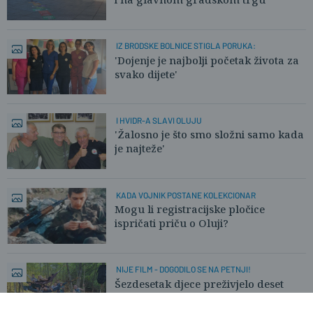
IZ BRODSKE BOLNICE STIGLA PORUKA:
'Dojenje je najbolji početak života za
svako dijete'
I HVIDR-A SLAVI OLUJU
'Žalosno je što smo složni samo kada
je najteže'
KADA VOJNIK POSTANE KOLEKCIONAR
Mogu li registracijske pločice
ispričati priču o Oluji?
NIJE FILM - DOGODILO SE NA PETNJI!
Šezdesetak djece preživjelo deset
dana bez struje, vode i mobitela...