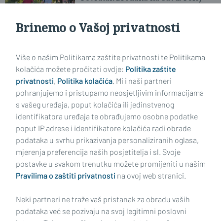
kao mravinjak
Brinemo o Vašoj privatnosti
Učitaj još članaka
Više o našim Politikama zaštite privatnosti te Politikama
kolačića možete pročitati ovdje:
Politika zaštite
privatnosti
,
Politika kolačića
. Mi i naši partneri
pohranjujemo i pristupamo neosjetljivim informacijama
s vašeg uređaja, poput kolačića ili jedinstvenog
identifikatora uređaja te obrađujemo osobne podatke
poput IP adrese i identifikatore kolačića radi obrade
podataka u svrhu prikazivanja personaliziranih oglasa,
mjerenja preferencija naših posjetitelja i sl. Svoje
Impressum
Uvjeti korištenja
Politika privatnosti
postavke u svakom trenutku možete promijeniti u našim
Pravilima o zaštiti privatnosti
na ovoj web stranici.
Politika kolačića
Kontakt
Pritužbe
Suradnici
Neki partneri ne traže vaš pristanak za obradu vaših
Oglašavanje
podataka već se pozivaju na svoj legitimni poslovni