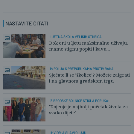
NASTAVITE ČITATI
LJETNA ŠKOLA VELIKIH OTKRIĆA
Dok oni u ljetu maksimalno uživaju,
mame stignu popiti i kavu...
14 POLJA S PREPORUKAMA PROTIV RAKA
Sjećate li se 'školice'? Možete zaigrati
i na glavnom gradskom trgu
IZ BRODSKE BOLNICE STIGLA PORUKA:
'Dojenje je najbolji početak života za
svako dijete'
I HVIDR-A SLAVI OLUJU