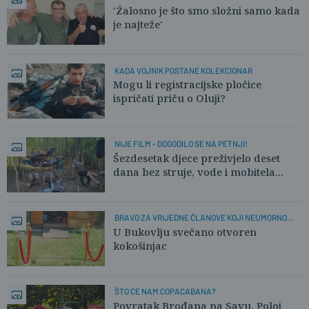
'Žalosno je što smo složni samo kada
je najteže'
KADA VOJNIK POSTANE KOLEKCIONAR
Mogu li registracijske pločice
ispričati priču o Oluji?
NIJE FILM - DOGODILO SE NA PETNJI!
Šezdesetak djece preživjelo deset
dana bez struje, vode i mobitela...
BRAVO ZA VRIJEDNE ČLANOVE KOJI NEUMORNO
RADE!
U Bukovlju svečano otvoren
kokošinjac
ŠTO ĆE NAM COPACABANA?
Povratak Brođana na Savu. Poloj