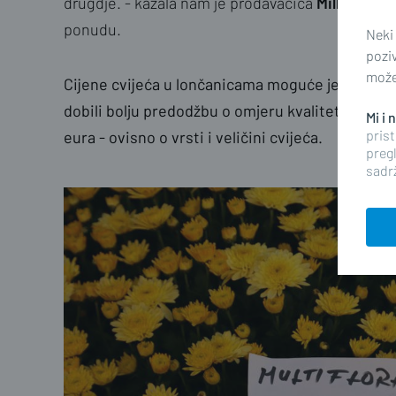
drugdje. - kazala nam je prodavačica
Milka Šarić
ponudu.
Neki
pozi
možet
Cijene cvijeća u lončanicama moguće je pogledati
dobili bolju predodžbu o omjeru kvalitete i cij
Mi i
prist
eura - ovisno o vrsti i veličini cvijeća.
pregl
sadrž