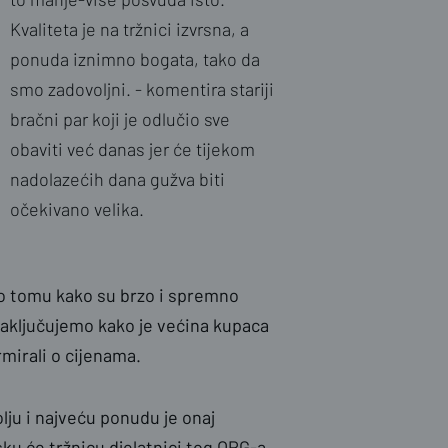
Kvaliteta je na tržnici izvrsna, a
ponuda iznimno bogata, tako da
smo zadovoljni. - komentira stariji
bračni par koji je odlučio sve
obaviti već danas jer će tijekom
nadolazećih dana gužva biti
očekivano velika.
 po tomu kako su brzo i spremno
 zaključujemo kako je većina kupaca
ormirali o cijenama.
lju i najveću ponudu je onaj
ku će tržnicu djelatnici tog OPG-a