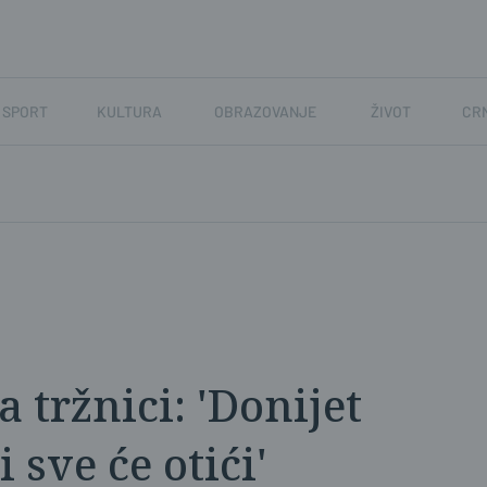
SPORT
KULTURA
OBRAZOVANJE
ŽIVOT
CR
 tržnici: 'Donijet
sve će otići'