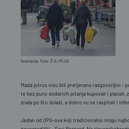
Ilustracija. Foto: Ž.G./PLUS
Mada jutros nisu bili pretjerano razgovorljivi -
te bez puno dodatnih pitanja kupovali i plaćali,
znala po što dolazi, a dobro su se raspitali i inf
Jedan od OPG-ova koji tradicionalno imaju najbo
novogradiški - Savi Bernard. Na slavonskobrods