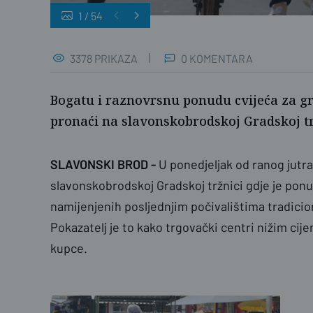
1
/
54
Ž.G./PLUS
3378 PRIKAZA
0 KOMENTARA
Bogatu i raznovrsnu ponudu cvijeća za gr
pronaći na slavonskobrodskoj Gradskoj tr
SLAVONSKI BROD -
U ponedjeljak od ranog jutra
slavonskobrodskoj Gradskoj tržnici gdje je ponu
namijenjenih posljednjim počivalištima tradicion
Pokazatelj je to kako trgovački centri nižim cij
kupce.