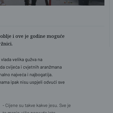
Ž.G
oblje i ove je godine moguće
žnici.
 vlada velika gužva na
da cvijeća i cvjetnih aranžmana
alno najveća i najbogatija.
enama ipak nisu uspjeli odvući sve
- Cijene su takve kakve jesu. Sve je
to manje-više posvuda isto.