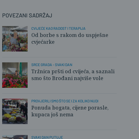
POVEZANI SADRŽAJ
CVIJEĆE KAO RADOST I TERAPIJA
Od borbe s rakom do uspješne
cvjećarke
SRCE GRADA - SVAKI DAN
Tržnica pršti od cvijeća, a saznali
smo što Brođani najviše vole
PROVJERILI SMO ŠTO SE I ZA KOLIKO NUDI
Ponuda bogata, cijene porasle,
kupaca još nema
SVAKI DAN PUTUJE