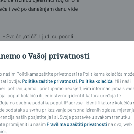
ijeća i već po današnjem danu vide
- Sve će
„otići“.
Ljudi su počeli
kupovati ranije i u većoj količini no
inemo o Vašoj privatnosti
prošle godine uoči Svih svetih.
Vjerojatno je tomu pogodovalo i
lijepo vrijeme te želja da se
 o našim Politikama zaštite privatnosti te Politikama kolačića mož
grobovi urede prije samih
tati ovdje:
Politika zaštite privatnosti
,
Politika kolačića
. Mi i naši
neri pohranjujemo i pristupamo neosjetljivim informacijama s vaš
blagdana. Prodajemo i 'kod kuće' i
ja, poput kolačića ili jedinstvenog identifikatora uređaja te
na pijaci. Mi smo cijene ostavili
đujemo osobne podatke poput IP adrese i identifikatore kolačića 
iste, nismo ih dizali i mislim da su
de podataka u svrhu prikazivanja personaliziranih oglasa, mjerenj
, bogata i raznovrsna. Kupci se na
rencija naših posjetitelja i sl. Svoje postavke u svakom trenutku
te promijeniti u našim
Pravilima o zaštiti privatnosti
na ovoj web
alitetno pa se isplati više no
ici.