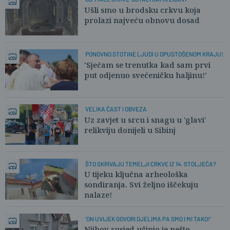
Ušli smo u brodsku crkvu koja
prolazi najveću obnovu dosad
PONOVNO STOTINE LJUDI U OPUSTOŠENOM KRAJU!
'Sjećam se trenutka kad sam prvi
put odjenuo svećeničku haljinu!'
VELIKA ČAST I OBVEZA
Uz zavjet u srcu i snagu u 'glavi'
relikviju donijeli u Sibinj
ŠTO SKRIVAJU TEMELJI CRKVE IZ 14. STOLJEĆA?
U tijeku ključna arheološka
sondiranja. Svi željno iščekuju
nalaze!
'ON UVIJEK GOVORI DJELIMA PA SMO I MI TAKO!'
Njihov susjed učinio je nešto