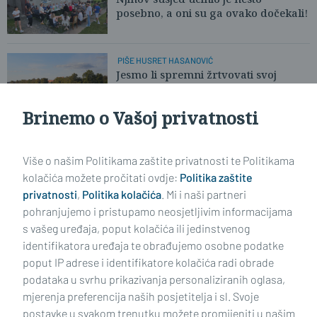
posebno, a oni su ga ovako dočekali!
PIŠE HUSRET HASANOVIĆ
Jesmo li spremni žrtvovati svoj
komfor za dobrobit drugoga?
Brinemo o Vašoj privatnosti
Učitaj još članaka
Više o našim Politikama zaštite privatnosti te Politikama
kolačića možete pročitati ovdje:
Politika zaštite
privatnosti
,
Politika kolačića
. Mi i naši partneri
pohranjujemo i pristupamo neosjetljivim informacijama
s vašeg uređaja, poput kolačića ili jedinstvenog
identifikatora uređaja te obrađujemo osobne podatke
poput IP adrese i identifikatore kolačića radi obrade
podataka u svrhu prikazivanja personaliziranih oglasa,
mjerenja preferencija naših posjetitelja i sl. Svoje
Impressum
Uvjeti korištenja
Politika privatnosti
postavke u svakom trenutku možete promijeniti u našim