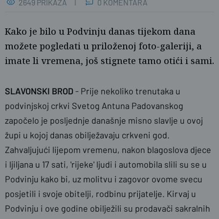
2649 PRIKAZA
0 KOMENTARA
Kako je bilo u Podvinju danas tijekom dana
možete pogledati u priloženoj foto-galeriji, a
imate li vremena, još stignete tamo otići i sami.
SLAVONSKI BROD
- Prije nekoliko trenutaka u
podvinjskoj crkvi Svetog Antuna Padovanskog
naslovnica
započelo je posljednje današnje misno slavlje u ovoj
župi u kojoj danas obilježavaju crkveni god.
Zahvaljujući lijepom vremenu, nakon blagoslova djece
i ljiljana u 17 sati, 'rijeke' ljudi i automobila slili su se u
Podvinju kako bi, uz molitvu i zagovor ovome svecu
posjetili i svoje obitelji, rodbinu prijatelje. Kirvaj u
Podvinju i ove godine obilježili su prodavači sakralnih