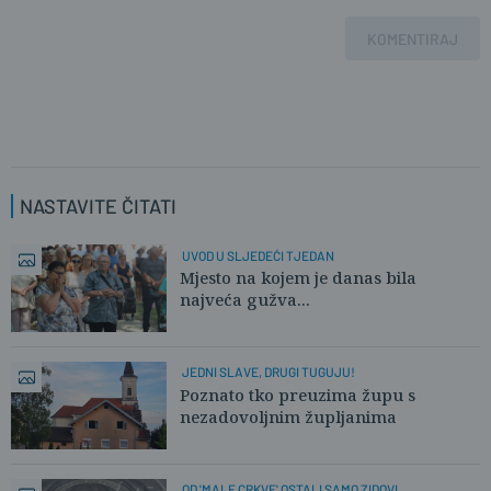
KOMENTIRAJ
NASTAVITE ČITATI
UVOD U SLJEDEĆI TJEDAN
Mjesto na kojem je danas bila
najveća gužva...
JEDNI SLAVE, DRUGI TUGUJU!
Poznato tko preuzima župu s
nezadovoljnim župljanima
OD 'MALE CRKVE' OSTALI SAMO ZIDOVI