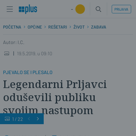
-
PRIJAVA
POČETNA
OPĆINE
REŠETARI
ŽIVOT
ZABAVA
Autor: I.C.
19.5.2019. u 09:10
PJEVALO SE I PLESALO
Legendarni Prljavci
oduševili publiku
svojim nastupom
1
/
22