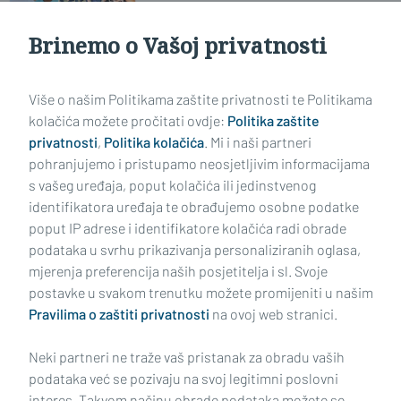
vatromet i velika nogometna
pobjeda
Brinemo o Vašoj privatnosti
Učitaj još članaka
Više o našim Politikama zaštite privatnosti te Politikama
kolačića možete pročitati ovdje:
Politika zaštite
privatnosti
,
Politika kolačića
. Mi i naši partneri
pohranjujemo i pristupamo neosjetljivim informacijama
s vašeg uređaja, poput kolačića ili jedinstvenog
identifikatora uređaja te obrađujemo osobne podatke
poput IP adrese i identifikatore kolačića radi obrade
podataka u svrhu prikazivanja personaliziranih oglasa,
mjerenja preferencija naših posjetitelja i sl. Svoje
Impressum
Uvjeti korištenja
Politika privatnosti
postavke u svakom trenutku možete promijeniti u našim
Pravilima o zaštiti privatnosti
na ovoj web stranici.
Politika kolačića
Kontakt
Pritužbe
Suradnici
Neki partneri ne traže vaš pristanak za obradu vaših
Oglašavanje
podataka već se pozivaju na svoj legitimni poslovni
interes. Takvom načinu obrade podataka možete se