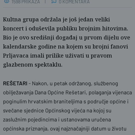
1598 PRIKAZA
0 KOMENTARA
Kultna grupa održala je još jedan veliki
koncert i oduševila publiku brojnim hitovima.
Bio je ovo središnji događaj u prvom dijelu ove
kalendarske godine na kojem su brojni fanovi
Prljavaca imali prilike uživati u pravom
glazbenom spektaklu.
REŠETARI
- Nakon, u petak održanog, službenog
naslovnica
obilježavanja Dana Općine Rešetari, polaganja vijenaca
poginulim hrvatskim braniteljima s područje općine i
svečane sjednice Općinskog vijeća na kojoj su
zaslužnim pojedincima i ustanovama uručena
općinska priznanja, ovaj najznačajniji datum u životu