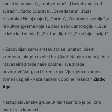
kad si se udavala", „Lupi petama", „Uzalud vam trud
svirači", „Radio Dubrava", „Devedeseta", „Ruža
Hrvatska (Mojoj majci)", „Marina", „Zaustavite zemlju", a
ni kultne pjesme koje su pisale rock antologiju – „Sve
je lako kad si mlad”, „Sretno dijete" i „Crno bijeli svijet".
– Zadovoljan sam i sretan što se, unatoč lošem
vremenu, okupio ovoliki broj ljudi. Namjera nam je bila
razveseliti žitelje naše općine i sve žitelje
novogradiškog, pa i šireg kraja. Vjerujem da smo u
tome i uspjeli – kaže načelnik Općine Rešetari
Zlatko
Aga
.
Nastup slovenske grupe „Killer face" bio je odlična
uvertira u koncert.