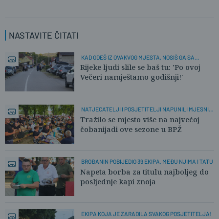
NASTAVITE ČITATI
KAD ODEŠ IZ OVAKVOG MJESTA, NOSIŠ GA SA
SOBOM!
Rijeke ljudi slile se baš tu: 'Po ovoj
Večeri namještamo godišnji!'
NATJECATELJI I POSJETITELJI NAPUNILI MJESNI
PARK
Tražilo se mjesto više na najvećoj
čobanijadi ove sezone u BPŽ
BROĐANIN POBIJEDIO 39 EKIPA, MEĐU NJIMA I TATU
Napeta borba za titulu najboljeg do
posljednje kapi znoja
EKIPA KOJA JE ZARADILA SVAKOG POSJETITELJA!