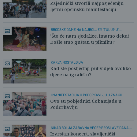
Zajednički stvorili najposjećeniju
ljetnu općinsku manifestaciju
BRODSKE DAME NA NAJBOLJEM 'TULUMU'
GLAZBENOG LJETA
'Što će nam sjedalice, imamo deku!
Došle smo guštati u pikniku!'
KAKVA NOSTALGIJA
Kad ste posljednji put vidjeli ovoliko
djece na igralištu?
I MANIFESTACIJA U PODCRKAVLJU U ZNAKU
'KOCKICA'
Ovo su pobjednici Čobanijade u
Podcrkavlju
NIKAD BOLJA ZABAVNA VEČER PROSLAVE DANA
OPĆINE
Izvrstan koncert, slavljenički