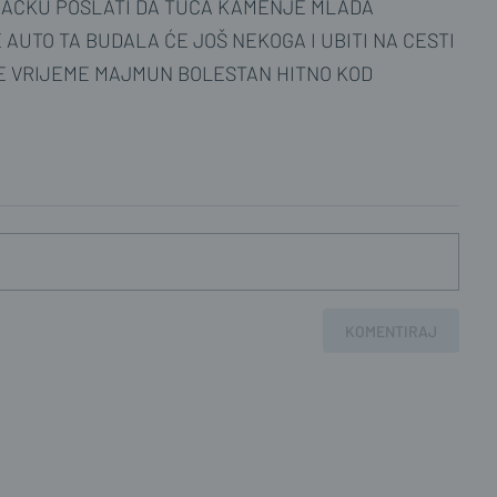
ZAČKU POSLATI DA TUCA KAMENJE MLADA
ut kočenja raste sa cca 25 metara kod 50kmh, na
AUTO TA BUDALA ĆE JOŠ NEKOGA I UBITI NA CESTI
 kočnice, trap i ostalo ispravni. Dakle takva brzina je
E VRIJEME MAJMUN BOLESTAN HITNO KOD
vozi takvom
... Prikaži sve
sa 60 kmh bez kočenja... puno je manje ovakvih
egorijama... realno bi bilo njegov automobil odmah u
ca iz Drniša odavno pod ključem...
... Prikaži sve
KOMENTIRAJ
na psiho testu za vozačku prošao 1, ostale