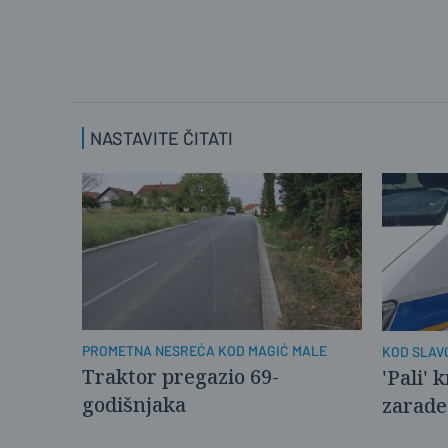
psihologinja vratila da pišu ponov
2
0
12345
21.05.2026. u 15:05
NASTAVITE ČITATI
Znaci imamo ih puno više samo ni
0
0
PROMETNA NESREĆA KOD MAGIĆ MALE
KOD SLAV
Traktor pregazio 69-
'Pali' 
godišnjaka
zarade