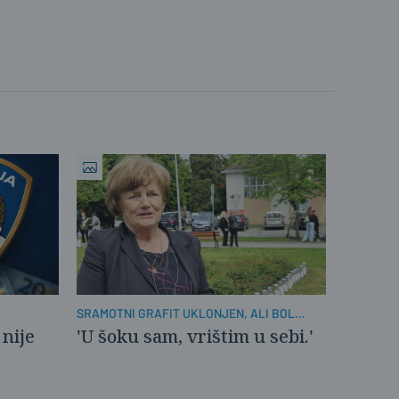
SRAMOTNI GRAFIT UKLONJEN, ALI BOL
OSTAJE
 nije
'U šoku sam, vrištim u sebi.'