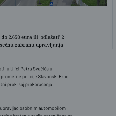
do 2.650 eura ili 'odležati' 2
esečnu zabranu upravljanja
ti, u Ulici Petra Svačića u
e prometne policije Slavonski Brod
etni prekršaj prekoračenja
ju upravljao osobnim automobilom
 brzina kretanja vozila ograničena na