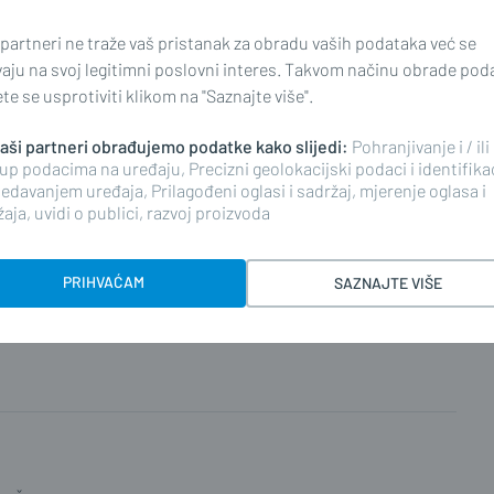
 partneri ne traže vaš pristanak za obradu vaših podataka već se
nekada,sreća prošlo bez posljedica,dobije primjerenu
vaju na svoj legitimni poslovni interes. Takvom načinu obrade pod
opomenu sve 5, ako ne onda je ozbiljan idiot.
e se usprotiviti klikom na "Saznajte više".
 naši partneri obrađujemo podatke kako slijedi:
Pohranjivanje i / ili
up podacima na uređaju, Precizni geolokacijski podaci i identifika
edavanjem uređaja, Prilagođeni oglasi i sadržaj, mjerenje oglasa i
aja, uvidi o publici, razvoj proizvoda
doživotno! Neka koristi taksi ili da ga tata vozi na
zač bez obzira na brzinu negoli ptsp-ovci, pijanci,
PRIHVAĆAM
SAZNAJTE VIŠE
 starci i jarani s kupljenom vozačkom.... naravno za
io se.
... Prikaži sve