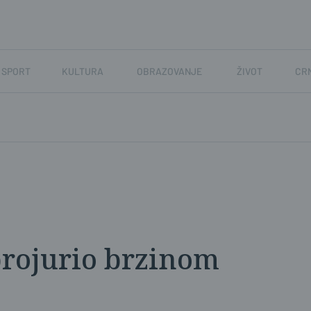
SPORT
KULTURA
OBRAZOVANJE
ŽIVOT
CR
rojurio brzinom