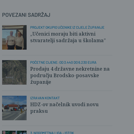
POVEZANI SADRŽAJ
PROJEKT OKUPIO UČENIKE IZ CIJELE ŽUPANIJE
„Učenici moraju biti aktivni
stvaratelji sadržaja u školama”
POČETNE CIJENE: OD 3.440 DO 6.230 EURA
Prodaju 4 državne nekretnine na
području Brodsko-posavske
županije
IZRAVAN KONTAKT
HDZ-ov načelnik uvodi novu
praksu
3. NOGOMETNA LIGA - ISTOK