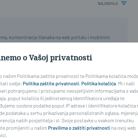
najnoviji
ima, komentiranje članaka na web portalu i mobilnim
riranim korisnicima. Svaki korisnik koji želi
ati s
Pravilima komentiranja
na web portalu i mobilnim
inemo o Vašoj privatnosti
nim stavkom 2. članka 94. Zakona.
 o našim Politikama zaštite privatnosti te Politikama kolačića mož
tati ovdje:
Politika zaštite privatnosti
,
Politika kolačića
. Mi i naši
neri pohranjujemo i pristupamo neosjetljivim informacijama s vaš
odić socjalu da plati kaznu i eto ga opet s novo još
ja, poput kolačića ili jedinstvenog identifikatora uređaja te
đujemo osobne podatke poput IP adrese i identifikatore kolačića 
 i dadnu poso u gracku službu.
de podataka u svrhu prikazivanja personaliziranih oglasa, mjerenj
rencija naših posjetitelja i sl. Svoje postavke u svakom trenutku
te promijeniti u našim
Pravilima o zaštiti privatnosti
na ovoj web
ici.