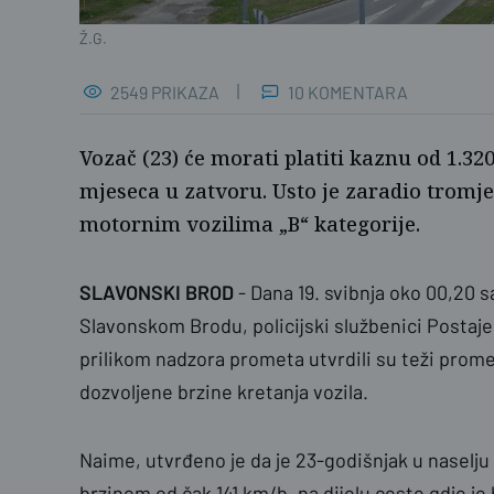
Ž.G.
2549 PRIKAZA
10 KOMENTARA
Vozač (23) će morati platiti kaznu od 1.320 
mjeseca u zatvoru. Usto je zaradio tromj
motornim vozilima „B“ kategorije.
SLAVONSKI BROD
- Dana 19. svibnja oko 00,20 sa
Slavonskom Brodu, policijski službenici Postaj
prilikom nadzora prometa utvrdili su teži prom
dozvoljene brzine kretanja vozila.
Naime, utvrđeno je da je 23-godišnjak u nasel
brzinom od čak 141 km/h, na dijelu ceste gdje je