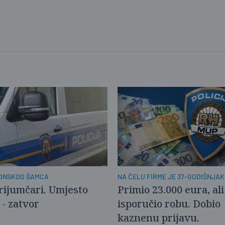
o.
su ispitani u ostalim dobnim granicama...
ONSKOG ŠAMCA
NA ČELU FIRME JE 37-GODIŠNJAK
krijumčari. Umjesto
Primio 23.000 eura, ali
 - zatvor
isporučio robu. Dobio
kaznenu prijavu.