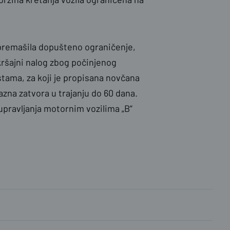
 premašila dopušteno ograničenje,
ekršajni nalog zbog počinjenog
tama, za koji je propisana novčana
azna zatvora u trajanju do 60 dana.
upravljanja motornim vozilima „B“