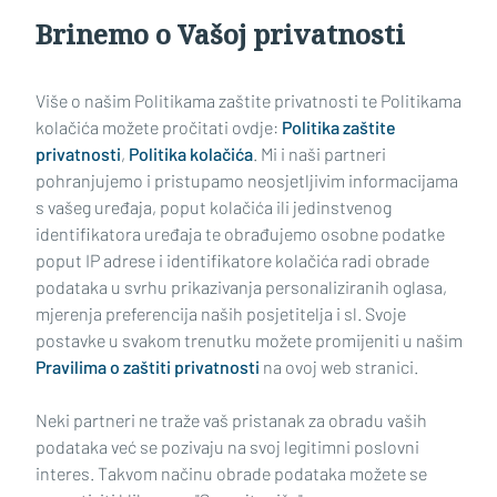
Brinemo o Vašoj privatnosti
Učitaj još članaka
Više o našim Politikama zaštite privatnosti te Politikama
kolačića možete pročitati ovdje:
Politika zaštite
privatnosti
,
Politika kolačića
. Mi i naši partneri
pohranjujemo i pristupamo neosjetljivim informacijama
s vašeg uređaja, poput kolačića ili jedinstvenog
identifikatora uređaja te obrađujemo osobne podatke
poput IP adrese i identifikatore kolačića radi obrade
podataka u svrhu prikazivanja personaliziranih oglasa,
mjerenja preferencija naših posjetitelja i sl. Svoje
Impressum
Uvjeti korištenja
Politika privatnosti
postavke u svakom trenutku možete promijeniti u našim
Pravilima o zaštiti privatnosti
na ovoj web stranici.
Politika kolačića
Kontakt
Pritužbe
Suradnici
Neki partneri ne traže vaš pristanak za obradu vaših
Oglašavanje
podataka već se pozivaju na svoj legitimni poslovni
interes. Takvom načinu obrade podataka možete se
RUBRIKE