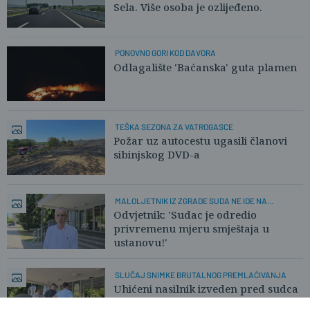
Sela. Više osoba je ozlijeđeno.
PONOVNO GORI KOD DAVORA
Odlagalište 'Baćanska' guta plamen
TEŠKA SEZONA ZA VATROGASCE
Požar uz autocestu ugasili članovi
sibinjskog DVD-a
MALOLJETNIK IZ ZGRADE SUDA NE IDE NA
SLOBODU
Odvjetnik: 'Sudac je odredio
privremenu mjeru smještaja u
ustanovu!'
SLUČAJ SNIMKE BRUTALNOG PREMLAĆIVANJA
Uhićeni nasilnik izveden pred sudca
u Slav. Brodu. Izvidi tajni!