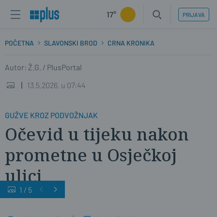
17°
PRIJAVA
POČETNA
SLAVONSKI BROD
CRNA KRONIKA
Autor: Ž.G. / PlusPortal
13.5.2026. u 07:44
GUŽVE KROZ PODVOŽNJAK
Očevid u tijeku nakon
prometne u Osječkoj
ulici
1
/
5