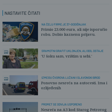
NASTAVITE ČITATI
NA ČELU FIRME JE 37-GODIŠNJAK
Primio 23.000 eura, ali nije isporučio
robu. Dobio kaznenu prijavu.
SRAMOTNI GRAFIT UKLONJEN, ALI BOL OSTAJE
'U šoku sam, vrištim u sebi.'
IZMEĐU ČVOROVA LUŽANI I SLAVONSKI BROD
Ponovno nesreća na autocesti. Ima i
ozlijeđenih
PROMET SE ODVIJA USPORENO
Nesreća na A3 kod Starog Petrovog