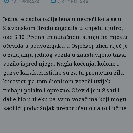
4331 PRIKAZA
3 KOMENTARA
Jedna je osoba ozlijeđena u nesreći koja se u
Slavonskom Brodu dogodila u srijedu ujutro,
oko 6.30. Prema trenutačnom stanju na mjestu
očevida u podvožnjaku u Osječkoj ulici, riječ je
o zabijanju jednog vozila u zaustavljeno taksi
vozilo ispred njega. Nagla kočenja, kolone i
Ž.G.
gužve karakteristične su za tu prometnu žilu
kucavicu pa tom dionicom vozači uvijek
trebaju polako i oprezno. Očevid je u 8 sati i
dalje bio u tijeku pa svim vozačima koji mogu
zaobići podvožnjak preporučamo da to i učine.