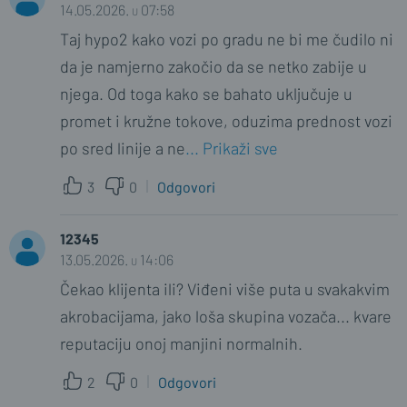
14.05.2026. u 07:58
Taj hypo2 kako vozi po gradu ne bi me čudilo ni
da je namjerno zakočio da se netko zabije u
njega. Od toga kako se bahato uključuje u
promet i kružne tokove, oduzima prednost vozi
po sred linije a ne
... Prikaži sve
3
0
Odgovori
12345
13.05.2026. u 14:06
Čekao klijenta ili? Viđeni više puta u svakakvim
akrobacijama, jako loša skupina vozača... kvare
reputaciju onoj manjini normalnih.
2
0
Odgovori