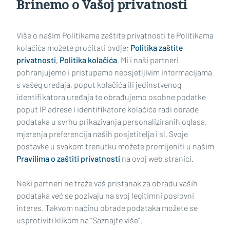
Brinemo o Vašoj privatnosti
Učitaj još članaka
Više o našim Politikama zaštite privatnosti te Politikama
kolačića možete pročitati ovdje:
Politika zaštite
privatnosti
,
Politika kolačića
. Mi i naši partneri
pohranjujemo i pristupamo neosjetljivim informacijama
s vašeg uređaja, poput kolačića ili jedinstvenog
identifikatora uređaja te obrađujemo osobne podatke
poput IP adrese i identifikatore kolačića radi obrade
podataka u svrhu prikazivanja personaliziranih oglasa,
mjerenja preferencija naših posjetitelja i sl. Svoje
Impressum
Uvjeti korištenja
Politika privatnosti
postavke u svakom trenutku možete promijeniti u našim
Pravilima o zaštiti privatnosti
na ovoj web stranici.
Politika kolačića
Kontakt
Pritužbe
Suradnici
Neki partneri ne traže vaš pristanak za obradu vaših
Oglašavanje
podataka već se pozivaju na svoj legitimni poslovni
interes. Takvom načinu obrade podataka možete se
RUBRIKE
usprotiviti klikom na "Saznajte više".