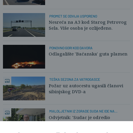
PROMET SE ODVIJA USPORENO
Nesreća na A3 kod Starog Petrovog
Sela. Više osoba je ozlijeđeno.
PONOVNO GORI KOD DAVORA
Odlagalište 'Baćanska' guta plamen
TEŠKA SEZONA ZA VATROGASCE
Požar uz autocestu ugasili članovi
sibinjskog DVD-a
MALOLJETNIK IZ ZGRADE SUDA NE IDE NA
SLOBODU
Odvjetnik: 'Sudac je odredio
privremenu mjeru smještaja u
ustanovu!'