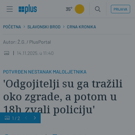
35°
PRIJAVA
POČETNA
SLAVONSKI BROD
CRNA KRONIKA
Autor: Ž.G. / PlusPortal
14.11.2025. u 11:40
POTVRĐEN NESTANAK MALOLJETNIKA
'Odgojitelji su ga tražili
oko zgrade, a potom u
18h zvali policiju'
1
/
2