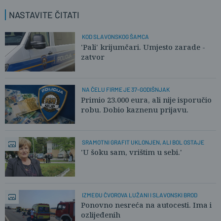
NASTAVITE ČITATI
KOD SLAVONSKOG ŠAMCA
'Pali' krijumčari. Umjesto zarade -
zatvor
NA ČELU FIRME JE 37-GODIŠNJAK
Primio 23.000 eura, ali nije isporučio
robu. Dobio kaznenu prijavu.
SRAMOTNI GRAFIT UKLONJEN, ALI BOL OSTAJE
'U šoku sam, vrištim u sebi.'
IZMEĐU ČVOROVA LUŽANI I SLAVONSKI BROD
Ponovno nesreća na autocesti. Ima i
ozlijeđenih