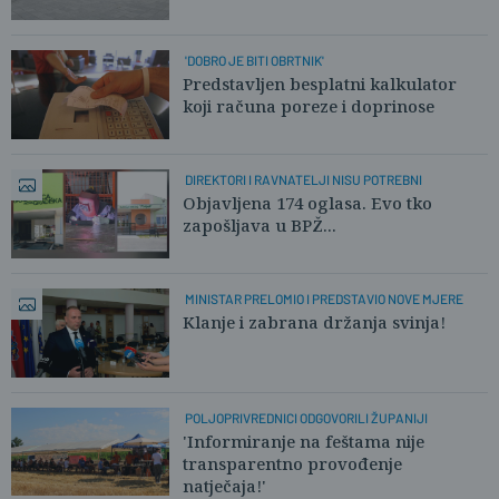
'DOBRO JE BITI OBRTNIK'
Predstavljen besplatni kalkulator
koji računa poreze i doprinose
DIREKTORI I RAVNATELJI NISU POTREBNI
Objavljena 174 oglasa. Evo tko
zapošljava u BPŽ...
MINISTAR PRELOMIO I PREDSTAVIO NOVE MJERE
Klanje i zabrana držanja svinja!
POLJOPRIVREDNICI ODGOVORILI ŽUPANIJI
'Informiranje na feštama nije
transparentno provođenje
natječaja!'