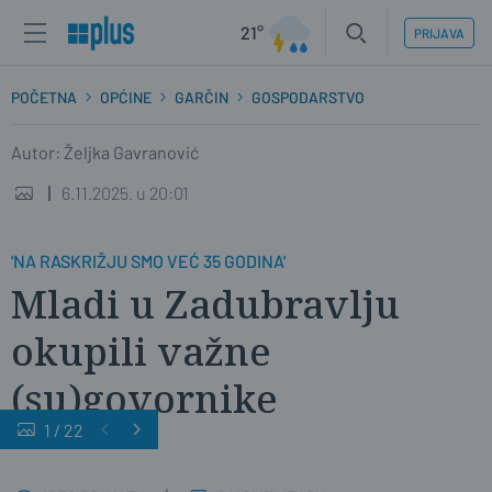
21°
PRIJAVA
POČETNA
OPĆINE
GARČIN
GOSPODARSTVO
Autor: Željka Gavranović
6.11.2025. u 20:01
'NA RASKRIŽJU SMO VEĆ 35 GODINA'
Mladi u Zadubravlju
okupili važne
(su)govornike
1
/
22