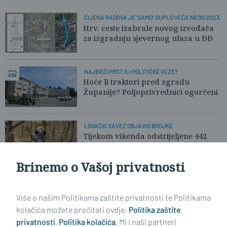
CIJENA RADOVA JE 'SAMO' DUPLO VEĆA NEGO 2023.
Hrv. ceste izabrale novog izvođača
za izgradnju sjevernog ulaza u ĐĐ
NAJBRŽI PRST ILI POLITIČKE VEZE?
Hoće li traktori pred zgradu
Županije? Poljoprivrednici ogorčeni
LOVAČKI SAVEZ OBJAVIO BROJKE
Tijekom vikenda odstrijeljene 442
divlje svinje. Pronađena i lešina!
Brinemo o Vašoj privatnosti
Učitaj još članaka
Više o našim Politikama zaštite privatnosti te Politikama
kolačića možete pročitati ovdje:
Politika zaštite
privatnosti
,
Politika kolačića
. Mi i naši partneri