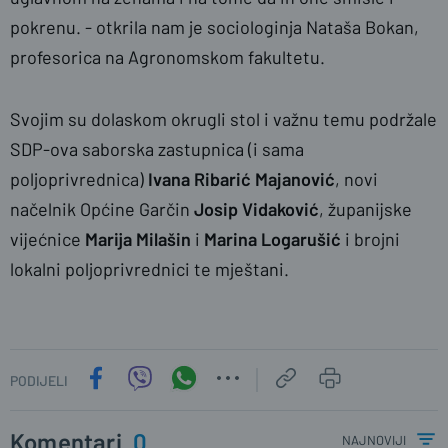
pokrenu. - otkrila nam je sociologinja Nataša Bokan,
profesorica na Agronomskom fakultetu.
Svojim su dolaskom okrugli stol i važnu temu podržale
SDP-ova saborska zastupnica (i sama
poljoprivrednica)
Ivana Ribarić Majanović
, novi
načelnik Općine Garčin
Josip Vidaković
, županijske
vijećnice
Marija Milašin
i
Marina Logarušić
i brojni
lokalni poljoprivrednici te mještani.
PODIJELI
Komentari
0
najnoviji