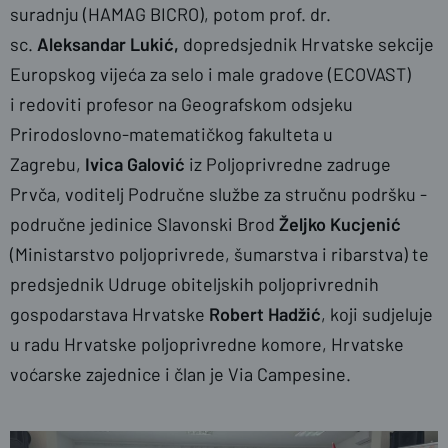
suradnju (HAMAG BICRO), potom
prof. dr.
sc.
Aleksandar Lukić,
dopredsjednik Hrvatske sekcije
Europskog vijeća za selo i male gradove (ECOVAST)
i redoviti profesor na Geografskom odsjeku
Prirodoslovno-matematičkog fakulteta u
Zagrebu,
Ivica Galović
iz Poljoprivredne zadruge
Prvča, voditelj Područne službe za stručnu podršku -
područne jedinice Slavonski Brod
Željko Kucjenić
(Ministarstvo poljoprivrede, šumarstva i ribarstva)
te
predsjednik Udruge obiteljskih poljoprivrednih
gospodarstava Hrvatske
Robert Hadžić
, koji sudjeluje
u radu Hrvatske poljoprivredne komore, Hrvatske
voćarske zajednice i član je Via Campesine.