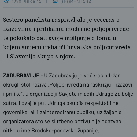
1270 PRIKAZA
0 KOMENTARA
Šestero panelista raspravljalo je večeras o
izazovima i prilikama moderne poljoprivrede
te pokušalo dati svoje mišljenje o tomu u
kojem smjeru treba ići hrvatska poljoprivreda
- i Slavonija skupa s njom.
Željka Gavranović / PlusPortal
ZADUBRAVLJE
- U Zadubravlju je večeras održan
okrugli stol naziva
„Poljoprivreda na raskrižju – izazovi
i prilike”, u organizaciji Savjeta mladih Udruge Za bolje
sutra. I ovaj je put Udruga okupila respektabilne
govornike, ali i zainteresiranu publiku, uz žaljenje
organizatora što se službeno pozivu nije odazvao
nitko u ime Brodsko-posavske županije.