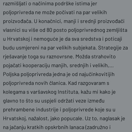
razmišljati o načinima podrške istima jer
poljoprivreda ne može počivati na par velikih
proizvođača. U konačnici, manji i srednji proizvođači
vlasnici su više od 80 posto poljoprivrednog zemljišta
u Hrvatskoj i nemoguće je da sva sredstva i poticaji
budu usmjereni na par velikih subjekata. Strategije za
rješavanje toga su raznovrsne. Možda strahovito
pojačati kooperaciju manjih, srednjih i velikih,...
Poljska poljoprivreda jedna je od najučinkovitijih
poljoprivreda novih članica. Kad razgovaram s
kolegama s varšavskog Instituta, kažu mi kako je
glavno to što su uspjeli održati veze između
prehrambene industrije i poljoprivrede koje su u
Hrvatskoj, nažalost, jako popucale. Uz to, naglasak je
na jačanju kratkih opskrbnih lanaca (zadružno i