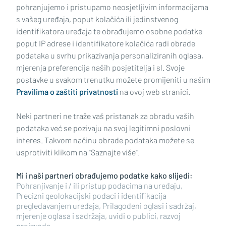
pohranjujemo i pristupamo neosjetljivim informacijama
s vašeg uređaja, poput kolačića ili jedinstvenog
identifikatora uređaja te obrađujemo osobne podatke
poput IP adrese i identifikatore kolačića radi obrade
podataka u svrhu prikazivanja personaliziranih oglasa,
mjerenja preferencija naših posjetitelja i sl. Svoje
Impressum
Uvjeti korištenja
Politika privatnosti
postavke u svakom trenutku možete promijeniti u našim
Pravilima o zaštiti privatnosti
na ovoj web stranici.
Politika kolačića
Kontakt
Pritužbe
Suradnici
Neki partneri ne traže vaš pristanak za obradu vaših
Oglašavanje
podataka već se pozivaju na svoj legitimni poslovni
interes. Takvom načinu obrade podataka možete se
RUBRIKE
usprotiviti klikom na "Saznajte više".
Mi i naši partneri obrađujemo podatke kako slijedi:
BRODSKO-POSAVSKA ŽUPANIJA
Pohranjivanje i / ili pristup podacima na uređaju,
Precizni geolokacijski podaci i identifikacija
pregledavanjem uređaja, Prilagođeni oglasi i sadržaj,
POŽEŠKO-SLAVONSKA ŽUPANIJA
mjerenje oglasa i sadržaja, uvidi o publici, razvoj
proizvoda