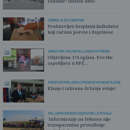
radnike? Imamo listu!
'DOBRO JE BITI OBRTNIK'
Predstavljen besplatni kalkulator
koji računa poreze i doprinose
DIREKTORI I RAVNATELJI NISU POTREBNI
Objavljena 174 oglasa. Evo tko
zapošljava u BPŽ...
MINISTAR PRELOMIO I PREDSTAVIO NOVE MJERE
Klanje i zabrana držanja svinja!
POLJOPRIVREDNICI ODGOVORILI ŽUPANIJI
'Informiranje na feštama nije
transparentno provođenje