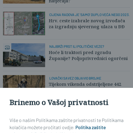
natječaja!'
CIJENA RADOVA JE 'SAMO' DUPLO VEĆA NEGO 2023.
Hrv. ceste izabrale novog izvođača
za izgradnju sjevernog ulaza u ĐĐ
NAJBRŽI PRST ILI POLITIČKE VEZE?
Hoće li traktori pred zgradu
Županije? Poljoprivrednici ogorčeni
LOVAČKI SAVEZ OBJAVIO BROJKE
Tijekom vikenda odstrijeljene 442
divlje svinje. Pronađena i lešina!
Brinemo o Vašoj privatnosti
Učitaj još članaka
Više o našim Politikama zaštite privatnosti te Politikama
kolačića možete pročitati ovdje:
Politika zaštite