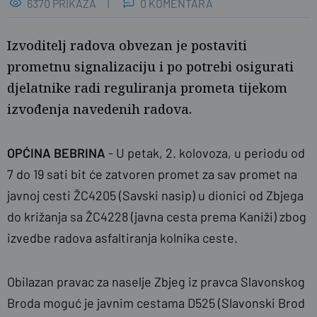
6370 PRIKAZA
0 KOMENTARA
Izvoditelj radova obvezan je postaviti
prometnu signalizaciju i po potrebi osigurati
djelatnike radi reguliranja prometa tijekom
izvođenja navedenih radova.
OPĆINA BEBRINA
- U petak, 2. kolovoza, u periodu od
7 do 19 sati bit će zatvoren promet za sav promet na
javnoj cesti ŽC4205 (Savski nasip) u dionici od Zbjega
do križanja sa ŽC4228 (javna cesta prema Kaniži) zbog
izvedbe radova asfaltiranja kolnika ceste.
Obilazan pravac za naselje Zbjeg iz pravca Slavonskog
Broda moguć je javnim cestama D525 (Slavonski Brod