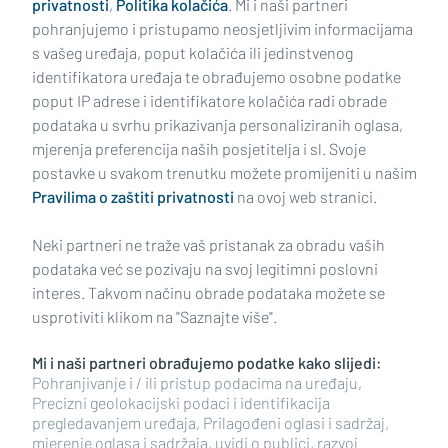
privatnosti
,
Politika kolačića
. Mi i naši partneri
pohranjujemo i pristupamo neosjetljivim informacijama
s vašeg uređaja, poput kolačića ili jedinstvenog
identifikatora uređaja te obrađujemo osobne podatke
poput IP adrese i identifikatore kolačića radi obrade
podataka u svrhu prikazivanja personaliziranih oglasa,
mjerenja preferencija naših posjetitelja i sl. Svoje
Impressum
Uvjeti korištenja
Politika privatnosti
postavke u svakom trenutku možete promijeniti u našim
Pravilima o zaštiti privatnosti
na ovoj web stranici.
Politika kolačića
Kontakt
Pritužbe
Suradnici
Neki partneri ne traže vaš pristanak za obradu vaših
Oglašavanje
podataka već se pozivaju na svoj legitimni poslovni
interes. Takvom načinu obrade podataka možete se
RUBRIKE
usprotiviti klikom na "Saznajte više".
Mi i naši partneri obrađujemo podatke kako slijedi:
BRODSKO-POSAVSKA ŽUPANIJA
Pohranjivanje i / ili pristup podacima na uređaju,
Precizni geolokacijski podaci i identifikacija
pregledavanjem uređaja, Prilagođeni oglasi i sadržaj,
POŽEŠKO-SLAVONSKA ŽUPANIJA
mjerenje oglasa i sadržaja, uvidi o publici, razvoj