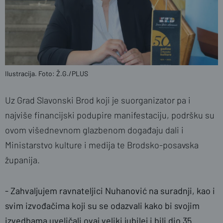
Ilustracija. Foto: Ž.G./PLUS
Uz Grad Slavonski Brod koji je suorganizator pa i
najviše financijski podupire manifestaciju, podršku su
ovom višednevnom glazbenom događaju dali i
Ministarstvo kulture i medija te Brodsko-posavska
županija.
- Zahvaljujem ravnateljici Nuhanović na suradnji, kao i
svim izvođačima koji su se odazvali kako bi svojim
izvedbama uveličali ovaj veliki jubilej i bili dio 35.