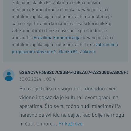
Sukladno članku 94. Zakona o elektroničkim
medijima, komentiranje članaka na web portalu i
mobilnim aplikacijama plusportal.hr dopušteno je
samo registriranim korisnicima. Svaki korisnik koji
želi komentirati članke obvezan je prethodno se
upoznati s
Pravilima komentiranja
na web portalu i
mobilnim aplikacijama plusportal.hr te sa
zabranama
propisanim stavkom 2. članka 94. Zakona.
52BAC74F3562C7C93B4438EA074A220605ABC5F3
30.05.2024. u 09:41
Pa ovo je toliko uskogrudno, dosadno i već
viđeno i dokaz da je kultura i ovom gradu na
aparatima. Što se tu točno nudi mladima? Pa
naravno da svi idu na cajke, kad bolje ne mogu
ni čuti. U moru
... Prikaži sve