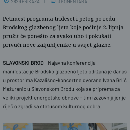
2829 PRIKAZA
3 KOMENTARA
Petnaest programa trideset i petog po redu
Brodskog glazbenog ljeta koje počinje 2. lipnja
pružit će ponešto za svako uho i pokušati
privući nove zaljubljenike u svijet glazbe.
SLAVONSKI BROD
- Najavna konferencija
manifestacije Brodsko glazbeno ljeto održana je danas
u prostorima Kazališno-koncertne dvorane Ivana Brlić
Ravnateljica KKD, Sanja Nuhanović i zamjenica gradonačelnika, Marin
Mažuranić u Slavonskom Brodu koja se priprema za
veliki projekt energetske obnove - tim izazovniji jer je
riječ o zgradi sa statusom kulturnog dobra.