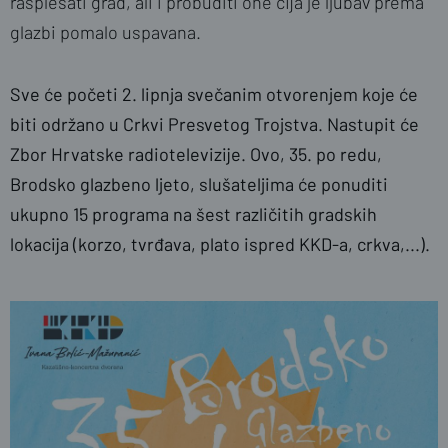
rasplesati grad, ali i probuditi one čija je ljubav prema
glazbi pomalo uspavana.
Sve će početi 2. lipnja svečanim otvorenjem koje će
biti održano u Crkvi Presvetog Trojstva. Nastupit će
Zbor Hrvatske radiotelevizije. Ovo, 35. po redu,
Brodsko glazbeno ljeto, slušateljima će ponuditi
ukupno 15 programa na šest različitih gradskih
lokacija (korzo, tvrđava, plato ispred KKD-a, crkva,...).