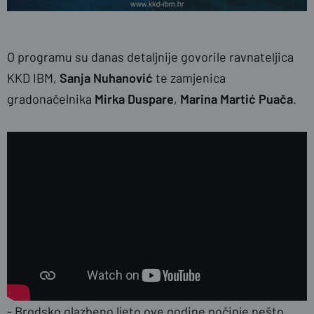
O programu su danas detaljnije govorile ravnateljica
KKD IBM,
Sanja Nuhanović
te zamjenica
gradonačelnika
Mirka Duspare
,
Marina Martić Puača
.
- Brodsko glazbeno ljeto ove godine počinje nešto