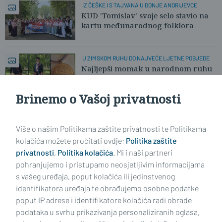
IZ ČEŠKE I S TAJVANA U DONJE ANDRIJEVCE
KUD 'Tomislav' svoje selo stavio na
kartu međunarodnog folklora
U ZIMSKOM RUHU DO NAJVEĆE LJETNE POBJEDE
Najljepši momak u narodnom ruhu
otkrio nam svoju pobjedničku priču
Brinemo o Vašoj privatnosti
Učitaj još članaka
Više o našim Politikama zaštite privatnosti te Politikama
kolačića možete pročitati ovdje:
Politika zaštite
privatnosti
,
Politika kolačića
. Mi i naši partneri
pohranjujemo i pristupamo neosjetljivim informacijama
s vašeg uređaja, poput kolačića ili jedinstvenog
identifikatora uređaja te obrađujemo osobne podatke
poput IP adrese i identifikatore kolačića radi obrade
podataka u svrhu prikazivanja personaliziranih oglasa,